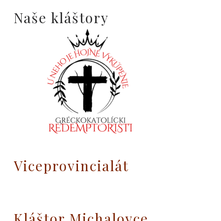
Naše kláštory
Viceprovincialát
Kláštor Michalovce