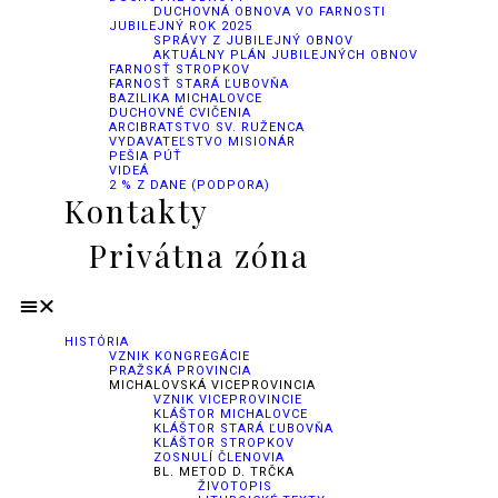
DUCHOVNÁ OBNOVA VO FARNOSTI
JUBILEJNÝ ROK 2025
SPRÁVY Z JUBILEJNÝ OBNOV
AKTUÁLNY PLÁN JUBILEJNÝCH OBNOV
FARNOSŤ STROPKOV
FARNOSŤ STARÁ ĽUBOVŇA
BAZILIKA MICHALOVCE
DUCHOVNÉ CVIČENIA
ARCIBRATSTVO SV. RUŽENCA
VYDAVATEĽSTVO MISIONÁR
PEŠIA PÚŤ
VIDEÁ
2 % Z DANE (PODPORA)
Kontakty
Privátna zóna
HISTÓRIA
VZNIK KONGREGÁCIE
PRAŽSKÁ PROVINCIA
MICHALOVSKÁ VICEPROVINCIA
VZNIK VICEPROVINCIE
KLÁŠTOR MICHALOVCE
KLÁŠTOR STARÁ ĽUBOVŇA
KLÁŠTOR STROPKOV
ZOSNULÍ ČLENOVIA
BL. METOD D. TRČKA
ŽIVOTOPIS