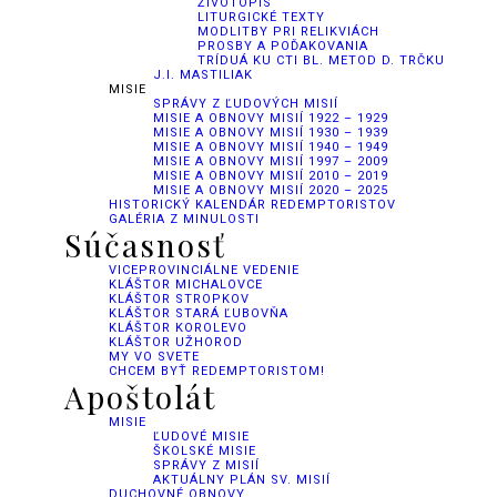
ŽIVOTOPIS
LITURGICKÉ TEXTY
MODLITBY PRI RELIKVIÁCH
PROSBY A POĎAKOVANIA
TRÍDUÁ KU CTI BL. METOD D. TRČKU
J.I. MASTILIAK
MISIE
SPRÁVY Z ĽUDOVÝCH MISIÍ
MISIE A OBNOVY MISIÍ 1922 – 1929
MISIE A OBNOVY MISIÍ 1930 – 1939
MISIE A OBNOVY MISIÍ 1940 – 1949
MISIE A OBNOVY MISIÍ 1997 – 2009
MISIE A OBNOVY MISIÍ 2010 – 2019
MISIE A OBNOVY MISIÍ 2020 – 2025
HISTORICKÝ KALENDÁR REDEMPTORISTOV
GALÉRIA Z MINULOSTI
Súčasnosť
VICEPROVINCIÁLNE VEDENIE
KLÁŠTOR MICHALOVCE
KLÁŠTOR STROPKOV
KLÁŠTOR STARÁ ĽUBOVŇA
KLÁŠTOR KOROLEVO
KLÁŠTOR UŽHOROD
MY VO SVETE
CHCEM BYŤ REDEMPTORISTOM!
Apoštolát
MISIE
ĽUDOVÉ MISIE
ŠKOLSKÉ MISIE
SPRÁVY Z MISIÍ
AKTUÁLNY PLÁN SV. MISIÍ
DUCHOVNÉ OBNOVY