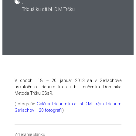
,
Triduá ku cti bl. D.M.Trčku
V dňoch 18. – 20. január 2013 sa v Gerlachove
uskutočnilo tríduum ku cti bl. mučeníka Dominika
Metoda Trčku CSsR.
(fotografie:
Galéria-Tríduum ku cti bl. D.M. Trčku-Tríduum
Gerlachov – 20 fotografií
)
Zdieľanie článku