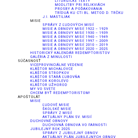
LITURGICKÉ TEXTY
MODLITBY PRI RELIKVIÁCH
PROSBY A POĎAKOVANIA
TRÍDUÁ KU CTI BL. METOD D. TRČKU
J.I. MASTILIAK
MISIE
SPRÁVY Z ĽUDOVÝCH MISIÍ
MISIE A OBNOVY MISIÍ 1922 – 1929
MISIE A OBNOVY MISIÍ 1930 – 1939
MISIE A OBNOVY MISIÍ 1940 – 1949
MISIE A OBNOVY MISIÍ 1997 – 2009
MISIE A OBNOVY MISIÍ 2010 – 2019
MISIE A OBNOVY MISIÍ 2020 – 2025
HISTORICKÝ KALENDÁR REDEMPTORISTOV
GALÉRIA Z MINULOSTI
SÚČASNOSŤ
VICEPROVINCIÁLNE VEDENIE
KLÁŠTOR MICHALOVCE
KLÁŠTOR STROPKOV
KLÁŠTOR STARÁ ĽUBOVŇA
KLÁŠTOR KOROLEVO
KLÁŠTOR UŽHOROD
MY VO SVETE
CHCEM BYŤ REDEMPTORISTOM!
APOŠTOLÁT
MISIE
ĽUDOVÉ MISIE
ŠKOLSKÉ MISIE
SPRÁVY Z MISIÍ
AKTUÁLNY PLÁN SV. MISIÍ
DUCHOVNÉ OBNOVY
DUCHOVNÁ OBNOVA VO FARNOSTI
JUBILEJNÝ ROK 2025
SPRÁVY Z JUBILEJNÝ OBNOV
AKTUÁLNY PLÁN JUBILEJNÝCH OBNOV