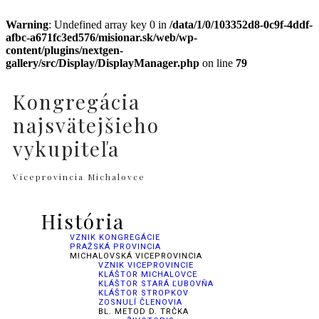
Warning
: Undefined array key 0 in
/data/1/0/103352d8-0c9f-4ddf-
afbc-a671fc3ed576/misionar.sk/web/wp-
content/plugins/nextgen-
gallery/src/Display/DisplayManager.php
on line
79
Kongregácia
najsvätejšieho
vykupiteľa
Viceprovincia Michalovce
História
VZNIK KONGREGÁCIE
PRAŽSKÁ PROVINCIA
MICHALOVSKÁ VICEPROVINCIA
VZNIK VICEPROVINCIE
KLÁŠTOR MICHALOVCE
KLÁŠTOR STARÁ ĽUBOVŇA
KLÁŠTOR STROPKOV
ZOSNULÍ ČLENOVIA
BL. METOD D. TRČKA