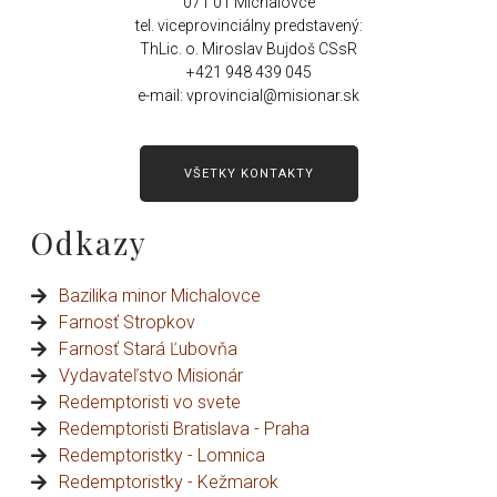
071 01 Michalovce
tel. viceprovinciálny predstavený:
ThLic. o. Miroslav Bujdoš CSsR
+421 948 439 045
e-mail: vprovincial@misionar.sk
VŠETKY KONTAKTY
Odkazy
Bazilika minor Michalovce
Farnosť Stropkov
Farnosť Stará Ľubovňa
Vydavateľstvo Misionár
Redemptoristi vo svete
Redemptoristi Bratislava - Praha
Redemptoristky - Lomnica
Redemptoristky - Kežmarok