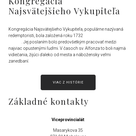
Kongregácia
Najsvätejšieho Vykupiteľa
Kongregácia Najsvätejšieho Vykupiteľa, populárne nazývaná
redemptoristi, bola založená roku 1732
sv. Alfonzom Maria de
Liguori
. Jej poslaním bolo predovšetkým pracovať medzi
najviac opustenými ľuďmi. V časoch sv. Alfonza to boli najmä
vidiečania, žijúci ďaleko od mesta a nábožensky veľmi
zanedbaní.
VIAC Z HISTÓRIE
Základné kontakty
Viceprovincialát
Masarykova 35