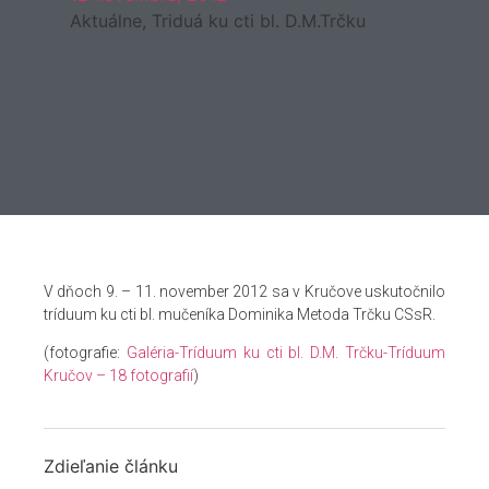
Aktuálne
,
Triduá ku cti bl. D.M.Trčku
V dňoch 9. – 11. november 2012 sa v Kručove uskutočnilo
tríduum ku cti bl. mučeníka Dominika Metoda Trčku CSsR.
(fotografie:
Galéria-Tríduum ku cti bl. D.M. Trčku-Tríduum
Kručov – 18 fotografií
)
Zdieľanie článku