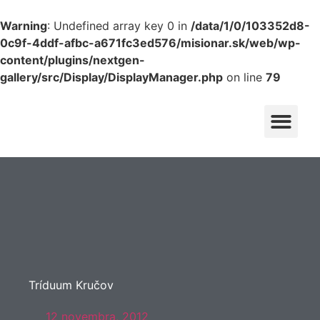
Warning
: Undefined array key 0 in
/data/1/0/103352d8-
0c9f-4ddf-afbc-a671fc3ed576/misionar.sk/web/wp-
content/plugins/nextgen-
gallery/src/Display/DisplayManager.php
on line
79
KONGREGÁCIA
NAJSVÄTEJŠIEHO
PRIVÁTNA ZÓNA
VYKUPITEĽA
VICEPROVINCIA
MICHALOVCE
Tríduum Kručov
12 novembra, 2012