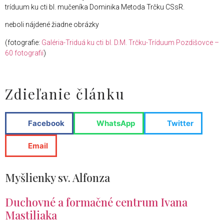
tríduum ku cti bl. mučeníka Dominika Metoda Trčku CSsR.
neboli nájdené žiadne obrázky
(fotografie:
Galéria-Triduá ku cti bl. D.M. Trčku-Tríduum Pozdišovce –
60 fotografií
)
Zdieľanie článku
Facebook
WhatsApp
Twitter
Email
Myšlienky sv. Alfonza
Duchovné a formačné centrum Ivana
Mastiliaka