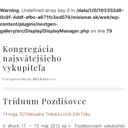
Warning
: Undefined array key 0 in
/data/1/0/103352d8-
0c9f-4ddf-afbc-a671fc3ed576/misionar.sk/web/wp-
content/plugins/nextgen-
gallery/src/Display/DisplayManager.php
on line
79
Kongregácia
najsvätejšieho
vykupiteľa
Viceprovincia Michalovce
Tríduum Pozdišovce
14 mája, 2012
Aktuálne
,
Triduá ku cti bl. D.M.Trčku
V dňoch 11. – 13. máj 2012 sa v Pozdišovciach uskutočnilo