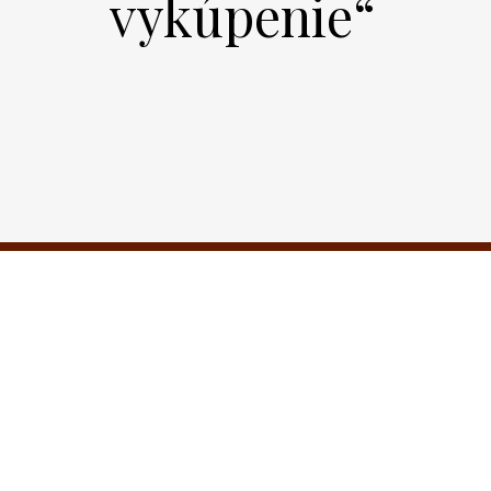
vykúpenie“
adné kontakty
Odkazy
Bazilika minor Michalovce