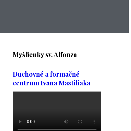
Myšlienky sv. Alfonza
Duchovné a formačné
centrum Ivana Mastiliaka