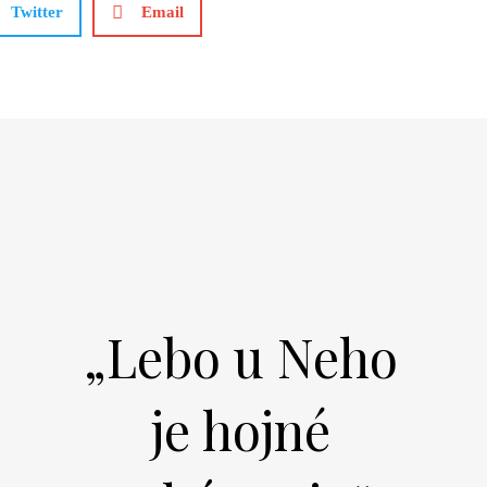
Twitter
Email
„Lebo u Neho
je hojné