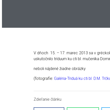
V dňoch 15. – 17. marec 2013 sa v gréckoka
uskutočnilo tríduum ku cti bl. mučeníka Dom
neboli nájdené žiadne obrázky
(fotografie:
Galéria-Triduá ku cti bl. D.M. Tr
Zdieľanie článku