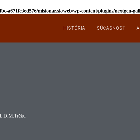
afbc-a671fc3ed576/misionar.sk/web/wp-content/plugins/nextgen-ga
HISTÓRIA
SÚČASNOSŤ
A
bl. D.M.Trčku