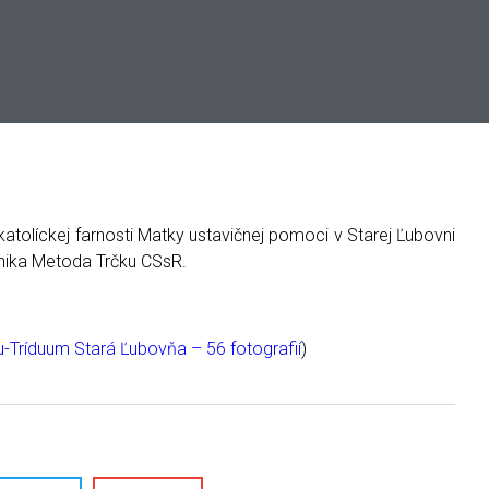
tolíckej farnosti Matky ustavičnej pomoci v Starej Ľubovni
inika Metoda Trčku CSsR.
čku-Tríduum Stará Ľubovňa – 56 fotografií
)