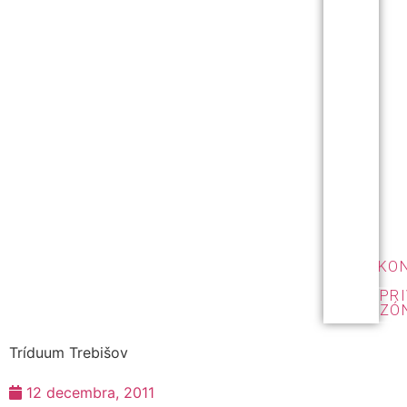
KO
PR
ZÓ
Tríduum Trebišov
12 decembra, 2011