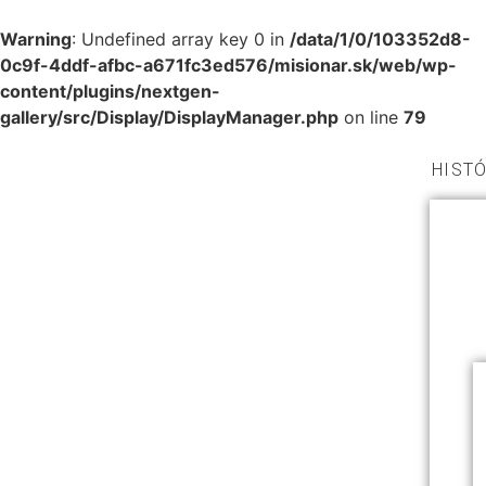
Warning
: Undefined array key 0 in
/data/1/0/103352d8-
0c9f-4ddf-afbc-a671fc3ed576/misionar.sk/web/wp-
content/plugins/nextgen-
gallery/src/Display/DisplayManager.php
on line
79
HISTÓ