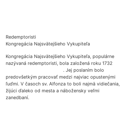
Redemptoristi
Kongregácia Najsvätejšieho Vykupiteľa
Kongregácia Najsvätejšieho Vykupiteľa, populárne
nazývaná redemptoristi, bola založená roku 1732
sv.
Alfonzom Maria de Liguori
. Jej poslaním bolo
predovšetkým pracovať medzi najviac opustenými
ľuďmi. V časoch sv. Alfonza to boli najmä vidiečania,
žijúci ďaleko od mesta a nábožensky veľmi
zanedbaní.
Viac z histórie