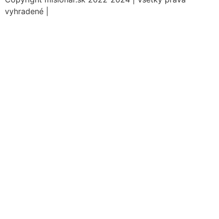
vyhradené |
Informácie o spracovaní údajov (GDPR)