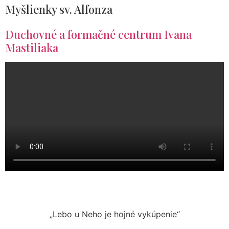
Myšlienky sv. Alfonza
Duchovné a formačné centrum Ivana
Mastiliaka
„Lebo u Neho je hojné vykúpenie“