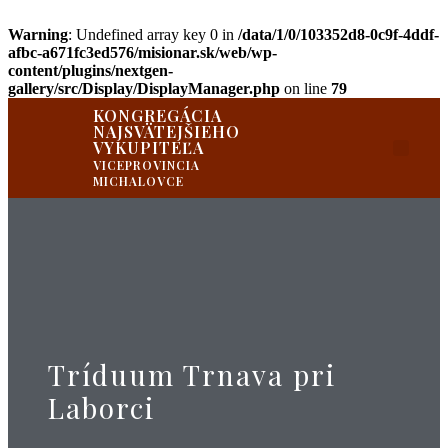
Warning
: Undefined array key 0 in
/data/1/0/103352d8-0c9f-4ddf-
afbc-a671fc3ed576/misionar.sk/web/wp-
content/plugins/nextgen-
gallery/src/Display/DisplayManager.php
on line
79
KONGREGÁCIA
NAJSVÄTEJŠIEHO
VYKUPITEĽA
PRIVÁTNA ZÓNA
VICEPROVINCIA
MICHALOVCE
Tríduum Trnava pri
Laborci