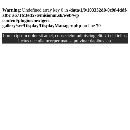
Warning
: Undefined array key 0 in
/data/1/0/103352d8-0c9f-4ddf-
afbc-a671fc3ed576/misionar.sk/web/wp-
content/plugins/nextgen-
gallery/src/Display/DisplayManager.php
on line
79
Lorem ipsum dolor sit amet, consectetur adipiscing elit. Ut elit tellus,
luctus nec ullamcorper mattis, pulvinar dapibus leo.