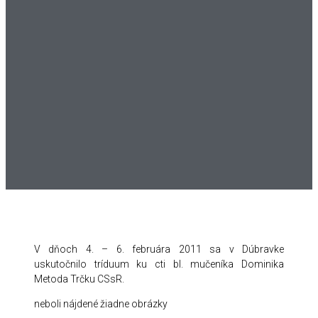
V dňoch 4. – 6. februára 2011 sa v Dúbravke
uskutočnilo tríduum ku cti bl. mučeníka Dominika
Metoda Trčku CSsR.
neboli nájdené žiadne obrázky