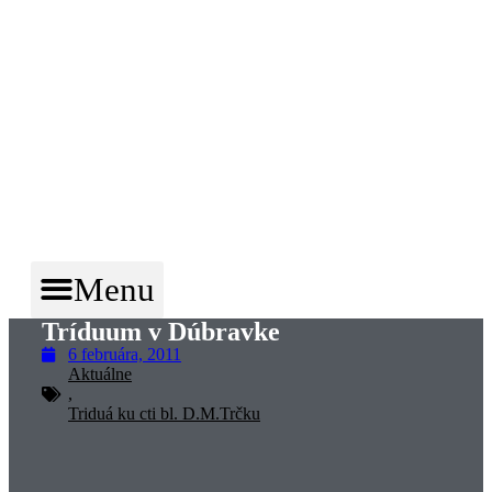
KONGREGÁCIA
NAJSVÄTEJŠIEHO
VYKUPITEĽA
VICEPROVINCIA
MICHALOVCE
Menu
Tríduum v Dúbravke
6 februára, 2011
Aktuálne
,
Triduá ku cti bl. D.M.Trčku