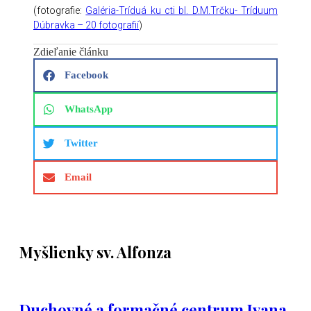
(fotografie:
Galéria-Tríduá ku cti bl. D.M.Trčku- Tríduum
Dúbravka – 20 fotografií
)
Zdieľanie článku
Facebook
WhatsApp
Twitter
Email
Myšlienky sv. Alfonza
Duchovné a formačné centrum Ivana