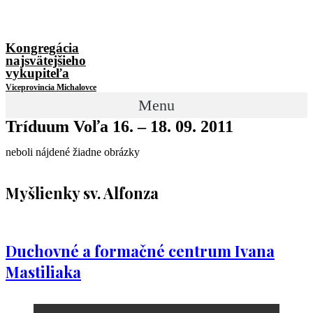
Kongregácia
najsvätejšieho
vykupiteľa
Viceprovincia Michalovce
Menu
Tríduum Voľa 16. – 18. 09. 2011
neboli nájdené žiadne obrázky
Myšlienky sv. Alfonza
Duchovné a formačné centrum Ivana
Mastiliaka