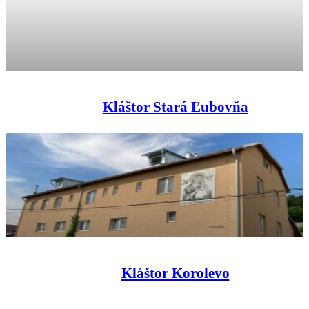
Kláštor Stará Ľubovňa
Kláštor Korolevo