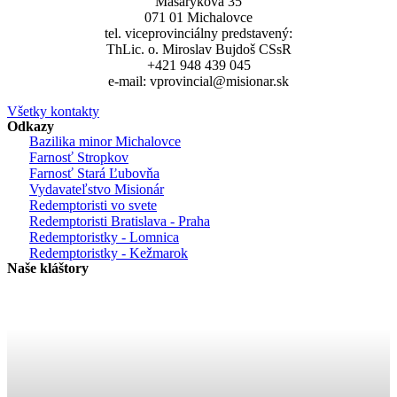
Masarykova 35
071 01 Michalovce
tel. viceprovinciálny predstavený:
ThLic. o. Miroslav Bujdoš CSsR
+421 948 439 045
e-mail: vprovincial@misionar.sk
Všetky kontakty
Odkazy
Bazilika minor Michalovce
Farnosť Stropkov
Farnosť Stará Ľubovňa
Vydavateľstvo Misionár
Redemptoristi vo svete
Redemptoristi Bratislava - Praha
Redemptoristky - Lomnica
Redemptoristky - Kežmarok
Naše kláštory