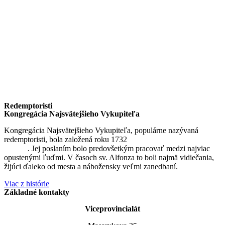
Redemptoristi
Kongregácia Najsvätejšieho Vykupiteľa
Kongregácia Najsvätejšieho Vykupiteľa, populárne nazývaná
redemptoristi, bola založená roku 1732
sv. Alfonzom Maria de
Liguori
. Jej poslaním bolo predovšetkým pracovať medzi najviac
opustenými ľuďmi. V časoch sv. Alfonza to boli najmä vidiečania,
žijúci ďaleko od mesta a nábožensky veľmi zanedbaní.
Viac z histórie
Základné kontakty
Viceprovincialát