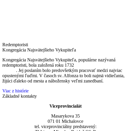
Redemptoristi
Kongregácia Najsvätejšieho Vykupiteľa
Kongregácia Najsvätejšieho Vykupiteľa, populárne nazývaná
redemptoristi, bola založená roku 1732
sv. Alfonzom Maria de
Liguori
. Jej poslaním bolo predovšetkým pracovať medzi najviac
opustenými ľuďmi. V časoch sv. Alfonza to boli najmä vidiečania,
žijúci ďaleko od mesta a nábožensky veľmi zanedbaní.
Viac z histórie
Základné kontakty
Viceprovincialát
Masarykova 35
071 01 Michalovce
tel. viceprovinciálny predstavený: