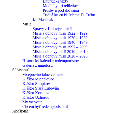
Liturgické texty
Modlitby pri relikviách
Prosby a poďakovania
Tríduá ku cti bl. Metod D. Trčku
J.I. Mastiliak
Misie
Správy z ľudových misií
Misie a obnovy misií 1922 – 1929
Misie a obnovy misií 1930 – 1939
Misie a obnovy misií 1940 – 1949
Misie a obnovy misií 1997 – 2009
Misie a obnovy misií 2010 – 2019
Misie a obnovy misií 2020 – 2025
Historický kalendár redemptoristov
Galéria z minulosti
Súčasnosť
Viceprovinciálne vedenie
Kláštor Michalovce
Kláštor Stropkov
Kláštor Stará Ľubovňa
Kláštor Korolevo
Kláštor Užhorod
My vo svete
Chcem byť redemptoristom!
Apoštolát