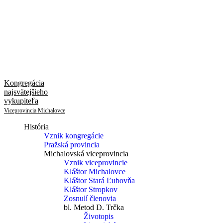
Kongregácia
najsvätejšieho
vykupiteľa
Viceprovincia Michalovce
História
Vznik kongregácie
Pražská provincia
Michalovská viceprovincia
Vznik viceprovincie
Kláštor Michalovce
Kláštor Stará Ľubovňa
Kláštor Stropkov
Zosnulí členovia
bl. Metod D. Trčka
Životopis