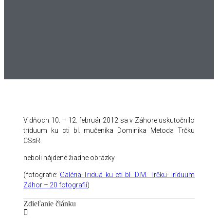
V dňoch 10. – 12. február 2012 sa v Záhore uskutočnilo
tríduum ku cti bl. mučeníka Dominika Metoda Trčku
CSsR.
neboli nájdené žiadne obrázky
(fotografie:
Galéria-Triduá ku cti bl. D.M. Trčku-Tríduum
Záhor – 20 fotografií
)
Zdieľanie článku