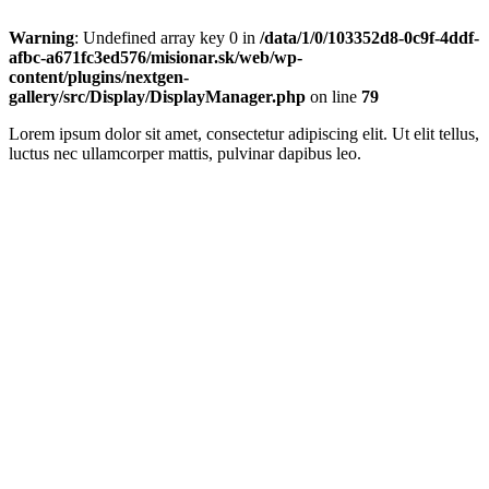
Warning
: Undefined array key 0 in
/data/1/0/103352d8-0c9f-4ddf-
afbc-a671fc3ed576/misionar.sk/web/wp-
content/plugins/nextgen-
gallery/src/Display/DisplayManager.php
on line
79
Lorem ipsum dolor sit amet, consectetur adipiscing elit. Ut elit tellus,
luctus nec ullamcorper mattis, pulvinar dapibus leo.