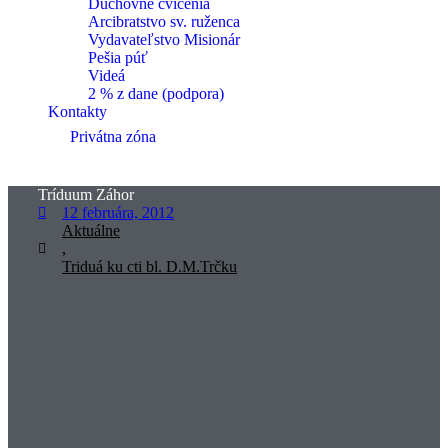
Duchovné cvičenia
Arcibratstvo sv. ruženca
Vydavateľstvo Misionár
Pešia púť
Videá
2 % z dane (podpora)
Kontakty
Privátna zóna
Tríduum Záhor
12 februára, 2012
Aktuálne
,
Triduá ku cti bl. D.M.Trčku