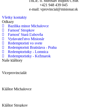
ThLic. o. Miroslav Bujdoš CSsR
+421 948 439 045
e-mail: vprovincial@misionar.sk
Všetky kontakty
Odkazy
Bazilika minor Michalovce
Farnosť Stropkov
Farnosť Stará Ľubovňa
Vydavateľstvo Misionár
Redemptoristi vo svete
Redemptoristi Bratislava - Praha
Redemptoristky - Lomnica
Redemptoristky - Kežmarok
Naše kláštory
Viceprovincialát
Kláštor Michalovce
Kláštor Stropkov