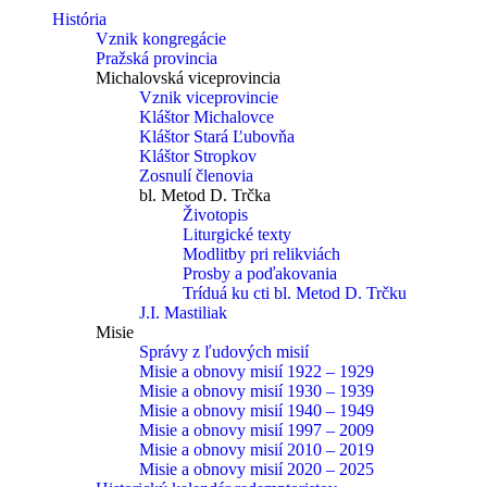
História
Vznik kongregácie
Pražská provincia
Michalovská viceprovincia
Vznik viceprovincie
Kláštor Michalovce
Kláštor Stará Ľubovňa
Kláštor Stropkov
Zosnulí členovia
bl. Metod D. Trčka
Životopis
Liturgické texty
Modlitby pri relikviách
Prosby a poďakovania
Tríduá ku cti bl. Metod D. Trčku
J.I. Mastiliak
Misie
Správy z ľudových misií
Misie a obnovy misií 1922 – 1929
Misie a obnovy misií 1930 – 1939
Misie a obnovy misií 1940 – 1949
Misie a obnovy misií 1997 – 2009
Misie a obnovy misií 2010 – 2019
Misie a obnovy misií 2020 – 2025