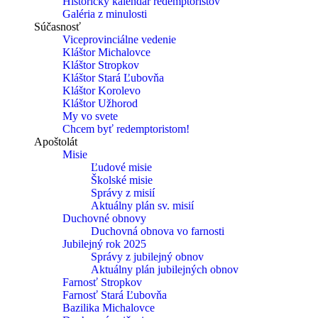
Historický kalendár redemptoristov
Galéria z minulosti
Súčasnosť
Viceprovinciálne vedenie
Kláštor Michalovce
Kláštor Stropkov
Kláštor Stará Ľubovňa
Kláštor Korolevo
Kláštor Užhorod
My vo svete
Chcem byť redemptoristom!
Apoštolát
Misie
Ľudové misie
Školské misie
Správy z misií
Aktuálny plán sv. misií
Duchovné obnovy
Duchovná obnova vo farnosti
Jubilejný rok 2025
Správy z jubilejný obnov
Aktuálny plán jubilejných obnov
Farnosť Stropkov
Farnosť Stará Ľubovňa
Bazilika Michalovce