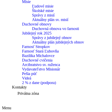
Misie
Ľudové misie
Školské misie
Správy z misií
Aktuálny plán sv. misií
Duchovné obnovy
Duchovná obnova vo farnosti
Jubilejný rok 2025
Správy z jubilejný obnov
Aktuálny plán jubilejných obnov
Farnosť Stropkov
Farnosť Stará Ľubovňa
Bazilika Michalovce
Duchovné cvičenia
Arcibratstvo sv. ruženca
Vydavateľstvo Misionár
Pešia púť
Videá
2 % z dane (podpora)
Kontakty
Privátna zóna
Menu