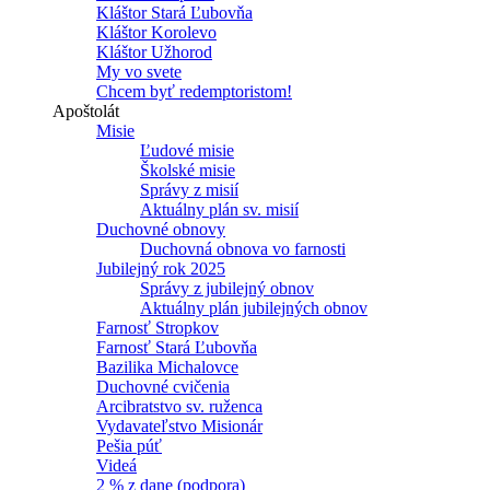
Kláštor Stará Ľubovňa
Kláštor Korolevo
Kláštor Užhorod
My vo svete
Chcem byť redemptoristom!
Apoštolát
Misie
Ľudové misie
Školské misie
Správy z misií
Aktuálny plán sv. misií
Duchovné obnovy
Duchovná obnova vo farnosti
Jubilejný rok 2025
Správy z jubilejný obnov
Aktuálny plán jubilejných obnov
Farnosť Stropkov
Farnosť Stará Ľubovňa
Bazilika Michalovce
Duchovné cvičenia
Arcibratstvo sv. ruženca
Vydavateľstvo Misionár
Pešia púť
Videá
2 % z dane (podpora)