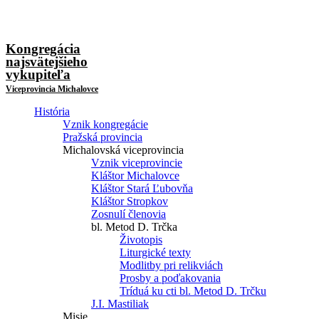
Kongregácia
najsvätejšieho
vykupiteľa
Viceprovincia Michalovce
História
Vznik kongregácie
Pražská provincia
Michalovská viceprovincia
Vznik viceprovincie
Kláštor Michalovce
Kláštor Stará Ľubovňa
Kláštor Stropkov
Zosnulí členovia
bl. Metod D. Trčka
Životopis
Liturgické texty
Modlitby pri relikviách
Prosby a poďakovania
Tríduá ku cti bl. Metod D. Trčku
J.I. Mastiliak
Misie