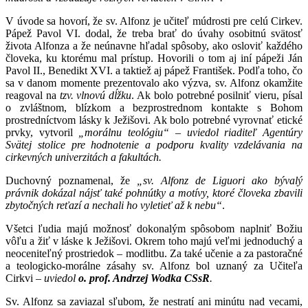
V úvode sa hovorí, že sv. Alfonz je učiteľ múdrosti pre celú Cirkev.
Pápež Pavol VI. dodal, že treba brať do úvahy osobitnú svätosť
života Alfonza a že neúnavne hľadal spôsoby, ako osloviť každého
človeka, ku ktorému mal prístup. Hovorili o tom aj iní pápeži Ján
Pavol II., Benedikt XVI. a taktiež aj pápež František. Podľa toho, čo
sa v danom momente prezentovalo ako výzva, sv. Alfonz okamžite
reagoval na
tzv. vlnovú dĺžku
. Ak bolo potrebné posilniť vieru, písal
o zvláštnom, blízkom a bezprostrednom kontakte s Bohom
prostredníctvom lásky k Ježišovi. Ak bolo potrebné vyrovnať etické
prvky, vytvoril
„morálnu teológiu“
–
uviedol riaditeľ Agentúry
Svätej stolice pre hodnotenie a podporu kvality vzdelávania na
cirkevných univerzitách a fakultách.
Duchovný poznamenal, že
„sv. Alfonz de Liguori ako bývalý
právnik dokázal nájsť také pohnútky a motívy, ktoré človeka zbavili
zbytočných reťazí a nechali ho vyletieť až k nebu“
.
Všetci ľudia majú možnosť dokonalým spôsobom naplniť Božiu
vôľu a žiť v láske k Ježišovi. Okrem toho majú veľmi jednoduchý a
neoceniteľný prostriedok – modlitbu. Za také učenie a za pastoračné
a teologicko-morálne zásahy sv. Alfonz bol uznaný za Učiteľa
Cirkvi –
uviedol
o. prof. Andrzej Wodka CSsR
.
Sv. Alfonz sa zaviazal sľubom, že nestratí ani minútu nad vecami,