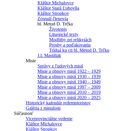
Kláštor Michalovce
Kláštor Stará Ľubovňa
Kláštor Stropkov
Zosnulí členovia
bl. Metod D. Trčka
Životopis
Liturgické texty
Modlitby pri relikviách
Prosby a poďakovania
Tríduá ku cti bl. Metod D. Trčku
J.I. Mastiliak
Misie
Správy z ľudových misií
Misie a obnovy misií 1922 – 1929
Misie a obnovy misií 1930 – 1939
Misie a obnovy misií 1940 – 1949
Misie a obnovy misií 1997 – 2009
Misie a obnovy misií 2010 – 2019
Misie a obnovy misií 2020 – 2025
Historický kalendár redemptoristov
Galéria z minulosti
Súčasnosť
Viceprovinciálne vedenie
Kláštor Michalovce
Kláštor Stropkov