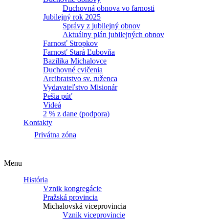
Duchovná obnova vo farnosti
Jubilejný rok 2025
Správy z jubilejný obnov
Aktuálny plán jubilejných obnov
Farnosť Stropkov
Farnosť Stará Ľubovňa
Bazilika Michalovce
Duchovné cvičenia
Arcibratstvo sv. ruženca
Vydavateľstvo Misionár
Pešia púť
Videá
2 % z dane (podpora)
Kontakty
Privátna zóna
Menu
História
Vznik kongregácie
Pražská provincia
Michalovská viceprovincia
Vznik viceprovincie