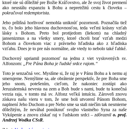
ktoré nie sú dôležité pre Božie Kráľovstvo, ale že svoj život premení
ako neustálu expanziu k Bohu a nepretržitú cestu k človeku –
pokračoval redemptorista
.
Jeho prílišná horlivosť nemohla uniknúť pozornosti. Poznačila tiež
to, čo bolo jeho hlavnou duchovnosťou, teda veľmi krásny vzťah
lásky s Bohom. Preto bol protijedom (liekom) na chladný
jansenizmus a na všetky smery, ktoré chceli brať vzťah medzi
Bohom a človekom viac z právneho hľadiska ako z hľadiska
vzťahu. Dnes je to pre nás normálne, ale vtedy to nebolo také ľahké.
Duchovný upriamil pozornosť na jednu z viet vyslovených sv.
Alfonzom:
„Pre Pána Boha je ľudské srdce rajom.“
Toto je senzačná vec. Myslíme si, že raj je v Pánu Bohu a k nemu aj
smerujeme. Nemýlime sa, ale obrátenie perspektív, že pre Boha sme
jeho snom, potešením, cieľom, že nakoniec zostúpi ako
Jeruzalemská nevesta na zem a Boh bude s nami, bude tu konečná
verzia raja, v tomto má sv. Alfonz veľkú intuíciu. Zároveň znovu
získava našu vieru v tom, že sme boli utvorení Pánom Bohom,
naplnení Jeho Duchom a pre Neho sme sa stali niečím tak nesmierne
dôležitým, že neváhal ponúknuť svojho vlastného Syna za naše
Vykúpenie a znovu získať raj v ľudskom srdci –
zdôraznil
o. prof.
Andrzej Wodka CSsR
.