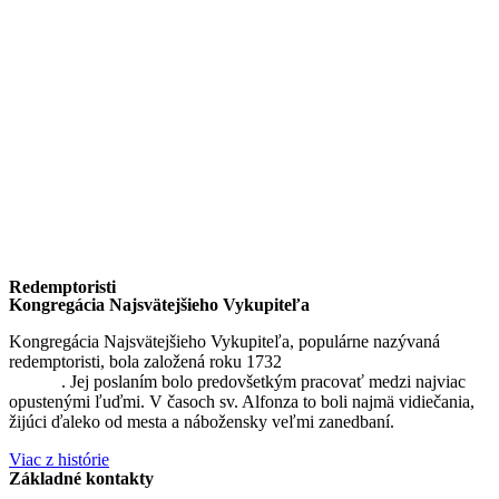
Redemptoristi
Kongregácia Najsvätejšieho Vykupiteľa
Kongregácia Najsvätejšieho Vykupiteľa, populárne nazývaná
redemptoristi, bola založená roku 1732
sv. Alfonzom Maria de
Liguori
. Jej poslaním bolo predovšetkým pracovať medzi najviac
opustenými ľuďmi. V časoch sv. Alfonza to boli najmä vidiečania,
žijúci ďaleko od mesta a nábožensky veľmi zanedbaní.
Viac z histórie
Základné kontakty