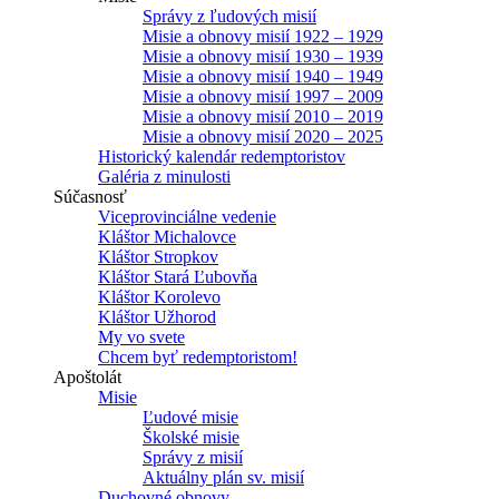
Správy z ľudových misií
Misie a obnovy misií 1922 – 1929
Misie a obnovy misií 1930 – 1939
Misie a obnovy misií 1940 – 1949
Misie a obnovy misií 1997 – 2009
Misie a obnovy misií 2010 – 2019
Misie a obnovy misií 2020 – 2025
Historický kalendár redemptoristov
Galéria z minulosti
Súčasnosť
Viceprovinciálne vedenie
Kláštor Michalovce
Kláštor Stropkov
Kláštor Stará Ľubovňa
Kláštor Korolevo
Kláštor Užhorod
My vo svete
Chcem byť redemptoristom!
Apoštolát
Misie
Ľudové misie
Školské misie
Správy z misií
Aktuálny plán sv. misií
Duchovné obnovy