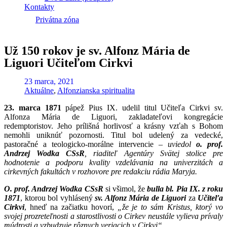
Kontakty
Privátna zóna
Už 150 rokov je sv. Alfonz Mária de
Liguori Učiteľom Cirkvi
23 marca, 2021
Aktuálne
,
Alfonzianska spiritualita
23. marca 1871
pápež Pius IX. udelil titul Učiteľa Cirkvi sv.
Alfonza Mária de Liguori, zakladateľovi kongregácie
redemptoristov. Jeho prílišná horlivosť a krásny vzťah s Bohom
nemohli uniknúť pozornosti. Titul bol udelený za vedecké,
pastoračné a teologicko-morálne intervencie –
uviedol
o. prof.
Andrzej Wodka CSsR
, riaditeľ Agentúry Svätej stolice pre
hodnotenie a podporu kvality vzdelávania na univerzitách a
cirkevných fakultách v rozhovore pre redakciu rádia Maryja.
O. prof. Andrzej Wodka CSsR
si všimol, že
bulla bl. Pia IX. z roku
1871
, ktorou bol vyhlásený
sv. Alfonz Mária de Liguori
za
Učiteľ
a
Cirkvi
, hneď na začiatku hovorí,
„že je to sám Kristus, ktorý vo
svojej prozreteľnosti a starostlivosti o Cirkev neustále vylieva prívaly
múdrosti a vzbudzuje rôznych veriacich v Cirkvi“.