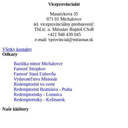
Viceprovincialát
Masarykova 35
071 01 Michalovce
tel. viceprovinciálny predstavený:
ThLic. o. Miroslav Bujdoš CSsR
+421 948 439 045
e-mail: vprovincial@misionar.sk
Všetky kontakty
Odkazy
Bazilika minor Michalovce
Farnosť Stropkov
Farnosť Stará Ľubovňa
Vydavateľstvo Misionár
Redemptoristi vo svete
Redemptoristi Bratislava - Praha
Redemptoristky - Lomnica
Redemptoristky - Kežmarok
Naše kláštory