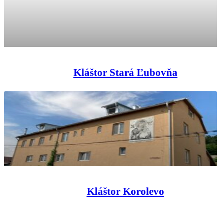
Kláštor Stará Ľubovňa
Kláštor Korolevo