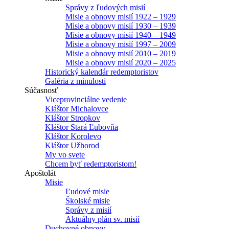
Správy z ľudových misií
Misie a obnovy misií 1922 – 1929
Misie a obnovy misií 1930 – 1939
Misie a obnovy misií 1940 – 1949
Misie a obnovy misií 1997 – 2009
Misie a obnovy misií 2010 – 2019
Misie a obnovy misií 2020 – 2025
Historický kalendár redemptoristov
Galéria z minulosti
Súčasnosť
Viceprovinciálne vedenie
Kláštor Michalovce
Kláštor Stropkov
Kláštor Stará Ľubovňa
Kláštor Korolevo
Kláštor Užhorod
My vo svete
Chcem byť redemptoristom!
Apoštolát
Misie
Ľudové misie
Školské misie
Správy z misií
Aktuálny plán sv. misií
Duchovné obnovy