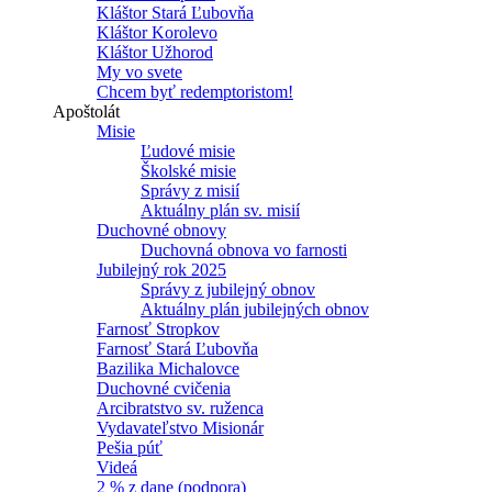
Kláštor Stará Ľubovňa
Kláštor Korolevo
Kláštor Užhorod
My vo svete
Chcem byť redemptoristom!
Apoštolát
Misie
Ľudové misie
Školské misie
Správy z misií
Aktuálny plán sv. misií
Duchovné obnovy
Duchovná obnova vo farnosti
Jubilejný rok 2025
Správy z jubilejný obnov
Aktuálny plán jubilejných obnov
Farnosť Stropkov
Farnosť Stará Ľubovňa
Bazilika Michalovce
Duchovné cvičenia
Arcibratstvo sv. ruženca
Vydavateľstvo Misionár
Pešia púť
Videá
2 % z dane (podpora)