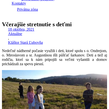
Kontakty
Privátna zóna
Včerajšie stretnutie s deťmi
18 októbra, 2021
Aktuálne
,
Kláštor Stará Ľubovňa
Nedeľné nádherné počasie využili i deti, ktoré spolu s o. Ondrejom,
o. Miroslavom a sr. Augustínou išli púšťať šarkanov. Deti a tiež aj
rodičia, ktorí sa k nám pripojili sa veľmi vyšantili a domov
prichádzali za spevu piesní.