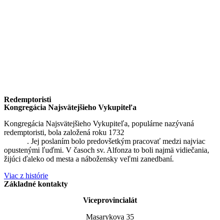
Redemptoristi
Kongregácia Najsvätejšieho Vykupiteľa
Kongregácia Najsvätejšieho Vykupiteľa, populárne nazývaná
redemptoristi, bola založená roku 1732
sv. Alfonzom Maria de
Liguori
. Jej poslaním bolo predovšetkým pracovať medzi najviac
opustenými ľuďmi. V časoch sv. Alfonza to boli najmä vidiečania,
žijúci ďaleko od mesta a nábožensky veľmi zanedbaní.
Viac z histórie
Základné kontakty
Viceprovincialát
Masarykova 35