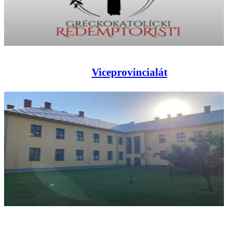
Viceprovincialát