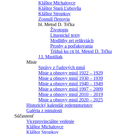
Kláštor Michalovce
Kláštor Stará Ľubovňa
Kláštor Stropkov
Zosnulí členovia
bl. Metod D. Trčka
Životopis
Liturgické texty
Modlitby pri relikviách
Prosby a poďakovania
Tríduá ku cti bl. Metod D. Trčku
J.I. Mastiliak
Misie
Správy z ľudových misií
Misie a obnovy misií 1922 – 1929
Misie a obnovy misií 1930 – 1939
Misie a obnovy misií 1940 – 1949
Misie a obnovy misií 1997 – 2009
Misie a obnovy misií 2010 – 2019
Misie a obnovy misií 2020 – 2025
Historický kalendár redemptoristov
Galéria z minulosti
Súčasnosť
Viceprovinciálne vedenie
Kláštor Michalovce
Kláštor Stropkov