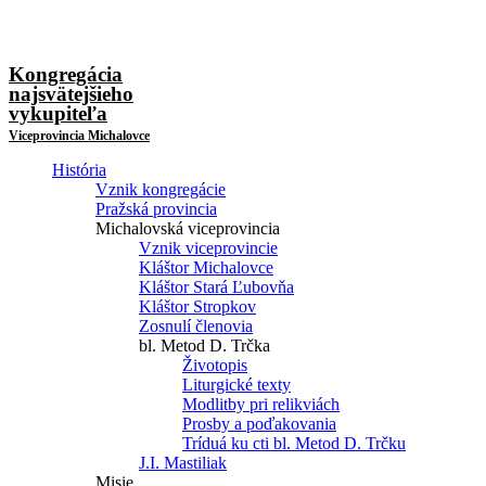
Kongregácia
najsvätejšieho
vykupiteľa
Viceprovincia Michalovce
História
Vznik kongregácie
Pražská provincia
Michalovská viceprovincia
Vznik viceprovincie
Kláštor Michalovce
Kláštor Stará Ľubovňa
Kláštor Stropkov
Zosnulí členovia
bl. Metod D. Trčka
Životopis
Liturgické texty
Modlitby pri relikviách
Prosby a poďakovania
Tríduá ku cti bl. Metod D. Trčku
J.I. Mastiliak
Misie