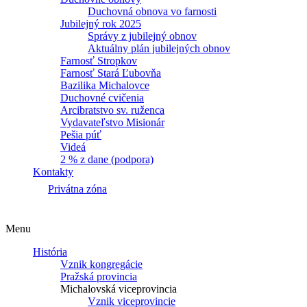
Duchovná obnova vo farnosti
Jubilejný rok 2025
Správy z jubilejný obnov
Aktuálny plán jubilejných obnov
Farnosť Stropkov
Farnosť Stará Ľubovňa
Bazilika Michalovce
Duchovné cvičenia
Arcibratstvo sv. ruženca
Vydavateľstvo Misionár
Pešia púť
Videá
2 % z dane (podpora)
Kontakty
Privátna zóna
Menu
História
Vznik kongregácie
Pražská provincia
Michalovská viceprovincia
Vznik viceprovincie