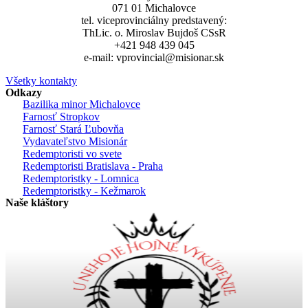
071 01 Michalovce
tel. viceprovinciálny predstavený:
ThLic. o. Miroslav Bujdoš CSsR
+421 948 439 045
e-mail: vprovincial@misionar.sk
Všetky kontakty
Odkazy
Bazilika minor Michalovce
Farnosť Stropkov
Farnosť Stará Ľubovňa
Vydavateľstvo Misionár
Redemptoristi vo svete
Redemptoristi Bratislava - Praha
Redemptoristky - Lomnica
Redemptoristky - Kežmarok
Naše kláštory