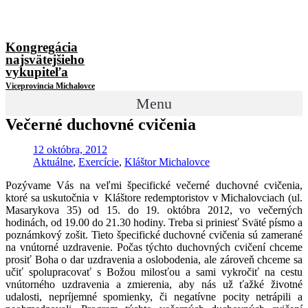
Kongregácia
najsvätejšieho
vykupiteľa
Viceprovincia Michalovce
Menu
Večerné duchovné cvičenia
12 októbra, 2012
Aktuálne
,
Exercície
,
Kláštor Michalovce
Pozývame Vás na
veľmi špecifické večerné duchovné cvičenia,
ktoré
sa uskutočnia v Kláštore redemptoristov v Michalovciach (ul.
Masarykova 35) od 15. do 19. októbra 2012, vo večerných
hodinách, od 19.00 do 21.30 hodiny. Treba si priniesť Sväté písmo a
poznámkový zošit. Tieto špecifické duchovné cvičenia sú zamerané
na vnútorné uzdravenie. Počas týchto duchovných cvičení chceme
prosiť Boha o dar uzdravenia a oslobodenia, ale zároveň chceme sa
učiť spolupracovať s Božou milosťou a sami vykročiť na cestu
vnútorného uzdravenia a zmierenia, aby nás už ťažké životné
udalosti, nepríjemné spomienky, či negatívne pocity netrápili a