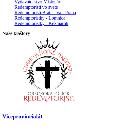
Vydavateľstvo Misionár
Redemptoristi vo svete
Redemptoristi Bratislava - Praha
Redemptoristky - Lomnica
Redemptoristky - Kežmarok
Naše kláštory
Viceprovincialát