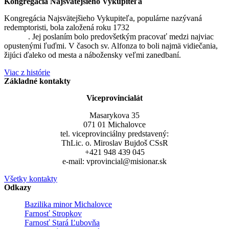
Kongregácia Najsvätejšieho Vykupiteľa
Kongregácia Najsvätejšieho Vykupiteľa, populárne nazývaná
redemptoristi, bola založená roku 1732
sv. Alfonzom Maria de
Liguori
. Jej poslaním bolo predovšetkým pracovať medzi najviac
opustenými ľuďmi. V časoch sv. Alfonza to boli najmä vidiečania,
žijúci ďaleko od mesta a nábožensky veľmi zanedbaní.
Viac z histórie
Základné kontakty
Viceprovincialát
Masarykova 35
071 01 Michalovce
tel. viceprovinciálny predstavený:
ThLic. o. Miroslav Bujdoš CSsR
+421 948 439 045
e-mail: vprovincial@misionar.sk
Všetky kontakty
Odkazy
Bazilika minor Michalovce
Farnosť Stropkov
Farnosť Stará Ľubovňa