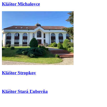
Kláštor Michalovce
Kláštor Stropkov
Kláštor Stará Ľubovňa