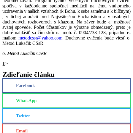
neobmedzovali. Program týchto večerných duchovných cvičení
spočíva v každodenne spoločnej meditácii na tému vnútorného
uzdravenia v našich vzťahoch (k Bohu, k sebe samému a k blížnym)
, v tichej adorácii pred Najsvätejšou Eucharistiou a v osobných
duchovných rozhovoroch s kňazom. Na záver bude aj možnosť
svätej spovede. Počet účastníkov je výrazne obmedzený, preto je
dobré nahlásiť sa čím skôr na mob. č. 0904/738 128, prípadne e-
mailom
metodcssr@yahoo.com
. Duchovné cvičenia bude viesť o.
Metod Lukačik CSsR.
o. Metod Lukačik CSsR
]]>
Zdieľanie článku
Facebook
WhatsApp
Twitter
Email