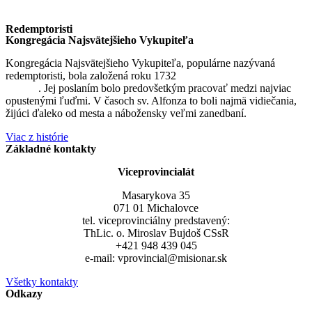
Redemptoristi
Kongregácia Najsvätejšieho Vykupiteľa
Kongregácia Najsvätejšieho Vykupiteľa, populárne nazývaná
redemptoristi, bola založená roku 1732
sv. Alfonzom Maria de
Liguori
. Jej poslaním bolo predovšetkým pracovať medzi najviac
opustenými ľuďmi. V časoch sv. Alfonza to boli najmä vidiečania,
žijúci ďaleko od mesta a nábožensky veľmi zanedbaní.
Viac z histórie
Základné kontakty
Viceprovincialát
Masarykova 35
071 01 Michalovce
tel. viceprovinciálny predstavený:
ThLic. o. Miroslav Bujdoš CSsR
+421 948 439 045
e-mail: vprovincial@misionar.sk
Všetky kontakty
Odkazy