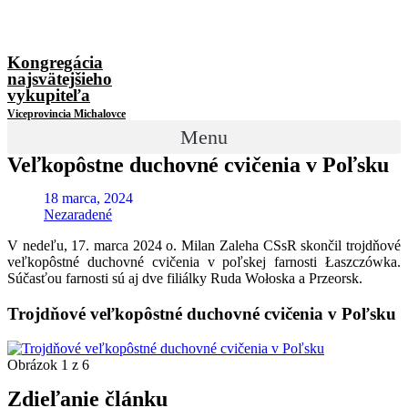
Kongregácia
najsvätejšieho
vykupiteľa
Viceprovincia Michalovce
Menu
Veľkopôstne duchovné cvičenia v Poľsku
18 marca, 2024
Nezaradené
V nedeľu, 17. marca 2024 o. Milan Zaleha CSsR skončil trojdňové
veľkopôstné duchovné cvičenia v poľskej farnosti Łaszczówka.
Súčasťou farnosti sú aj dve filiálky Ruda Wołoska a Przeorsk.
Trojdňové veľkopôstné duchovné cvičenia v Poľsku
Obrázok 1 z 6
Zdieľanie článku