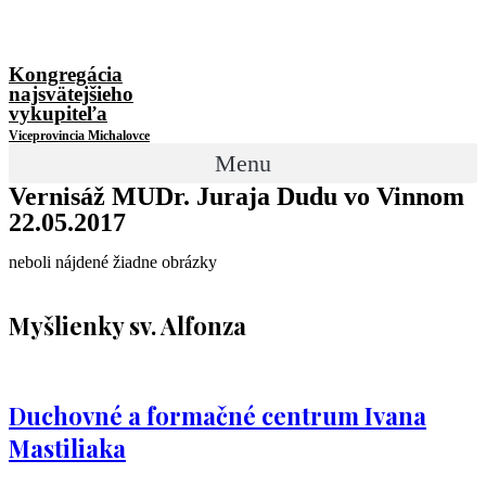
Kongregácia
najsvätejšieho
vykupiteľa
Viceprovincia Michalovce
Menu
Vernisáž MUDr. Juraja Dudu vo Vinnom
22.05.2017
neboli nájdené žiadne obrázky
Myšlienky sv. Alfonza
Duchovné a formačné centrum Ivana
Mastiliaka