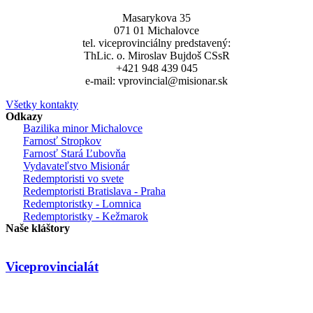
Masarykova 35
071 01 Michalovce
tel. viceprovinciálny predstavený:
ThLic. o. Miroslav Bujdoš CSsR
+421 948 439 045
e-mail: vprovincial@misionar.sk
Všetky kontakty
Odkazy
Bazilika minor Michalovce
Farnosť Stropkov
Farnosť Stará Ľubovňa
Vydavateľstvo Misionár
Redemptoristi vo svete
Redemptoristi Bratislava - Praha
Redemptoristky - Lomnica
Redemptoristky - Kežmarok
Naše kláštory
Viceprovincialát