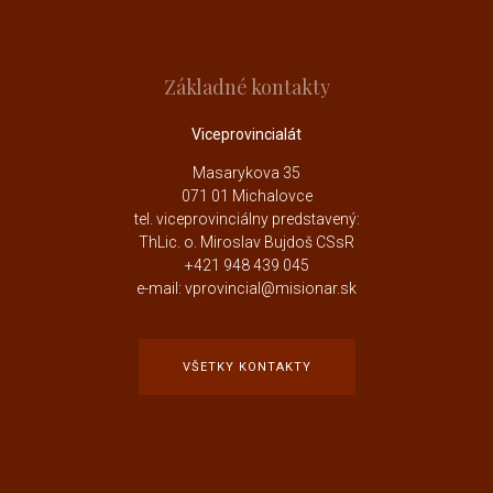
Základné kontakty
Viceprovincialát
Masarykova 35
071 01 Michalovce
tel. viceprovinciálny predstavený:
ThLic. o. Miroslav Bujdoš CSsR
+421 948 439 045
e-mail: vprovincial@misionar.sk
VŠETKY KONTAKTY