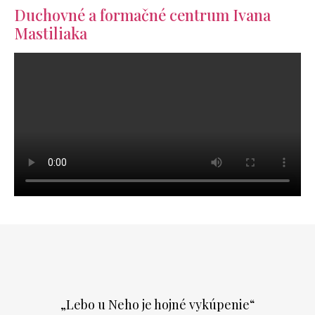
Duchovné a formačné centrum Ivana
Mastiliaka
„Lebo u Neho je hojné vykúpenie“