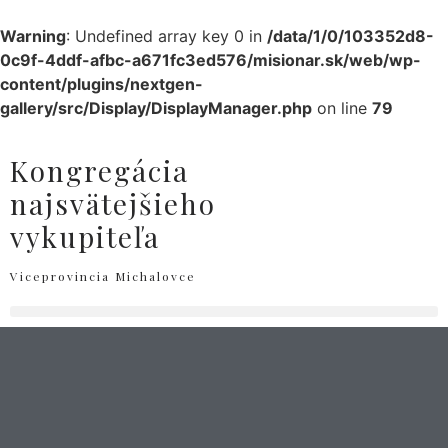
Warning
: Undefined array key 0 in
/data/1/0/103352d8-
0c9f-4ddf-afbc-a671fc3ed576/misionar.sk/web/wp-
content/plugins/nextgen-
gallery/src/Display/DisplayManager.php
on line
79
Kongregácia
najsvätejšieho
vykupiteľa
Viceprovincia Michalovce