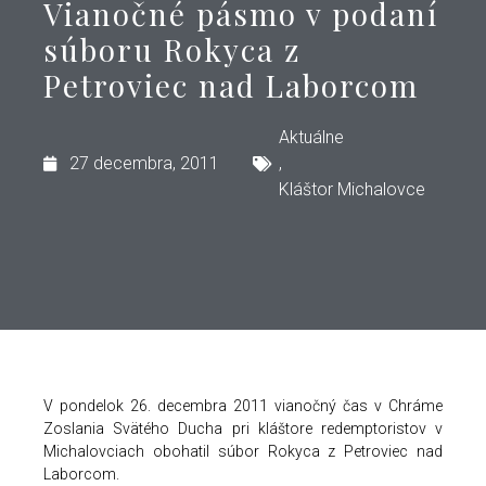
Vianočné pásmo v podaní
súboru Rokyca z
Petroviec nad Laborcom
Aktuálne
27 decembra, 2011
,
Kláštor Michalovce
V pondelok 26. decembra 2011 vianočný čas v Chráme
Zoslania Svätého Ducha pri kláštore redemptoristov v
Michalovciach obohatil súbor Rokyca z Petroviec nad
Laborcom.