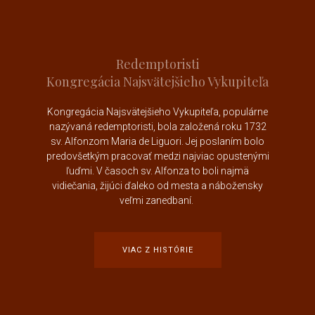
Redemptoristi
Kongregácia Najsvätejšieho Vykupiteľa
Kongregácia Najsvätejšieho Vykupiteľa, populárne
nazývaná redemptoristi, bola založená roku 1732
sv. Alfonzom Maria de Liguori
. Jej poslaním bolo
predovšetkým pracovať medzi najviac opustenými
ľuďmi. V časoch sv. Alfonza to boli najmä
vidiečania, žijúci ďaleko od mesta a nábožensky
veľmi zanedbaní.
VIAC Z HISTÓRIE