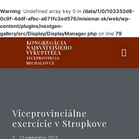
Warning
: Undefined array key 0 in
/data/1/0/103352d8-
0c9f-4ddf-afbc-a671fc3ed576/misionar.sk/web/wp-
content/plugins/nextgen-
gallery/src/Display/DisplayManager.php
on line
79
KONGREGÁCIA
NAJSVÄTEJŠIEHO
PRIVÁTNA ZÓNA
VYKUPITEĽA
VICEPROVINCIA
MICHALOVCE
Viceprovinciálne
exercície v Stropkove
13 septembra, 2013