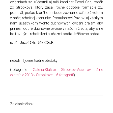
cvičeniach sa zúčastnil aj náš kandidát Pavol Cap, rodák
zo Stropkova, ktorý začal ročné obdobie formácie tzv.
postulát, počas ktorého sa bude zoznamovať so životom
v našej rehoľnej komunite. Postulantovi Pavlovi aj všetkým
nám účastníkom týchto duchovných cvičení prajem aby
priniesli dobré duchovné ovocie v našom živote, aby sme
boli svätými rehoľníkmi a kňazmi podľa Ježišovho srdca.
o. Ján Jozef Oharčák CSsR
neboli nájdené žiadne obrázky
(fotografie:
Galéria-Kláštor Stropkov-Viceprovinciálne
exercície 2013 v Stropkove – 6 fotografií
)
Zdieľanie článku