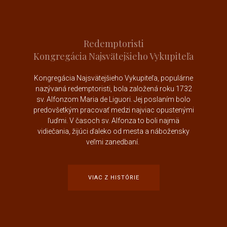
Redemptoristi
Kongregácia Najsvätejšieho Vykupiteľa
Kongregácia Najsvätejšieho Vykupiteľa, populárne
nazývaná redemptoristi, bola založená roku 1732
sv. Alfonzom Maria de Liguori
. Jej poslaním bolo
predovšetkým pracovať medzi najviac opustenými
ľuďmi. V časoch sv. Alfonza to boli najmä
vidiečania, žijúci ďaleko od mesta a nábožensky
veľmi zanedbaní.
VIAC Z HISTÓRIE