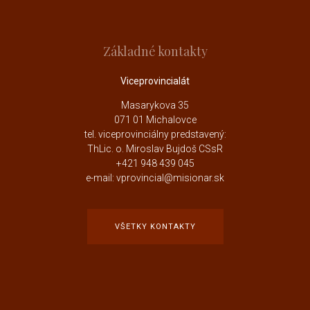
Základné kontakty
Viceprovincialát
Masarykova 35
071 01 Michalovce
tel. viceprovinciálny predstavený:
ThLic. o. Miroslav Bujdoš CSsR
+421 948 439 045
e-mail: vprovincial@misionar.sk
VŠETKY KONTAKTY