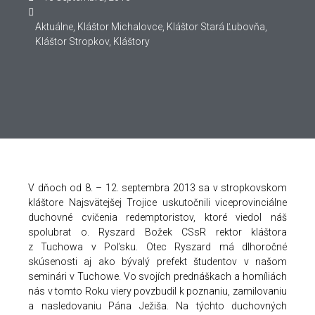
Aktuálne
,
Kláštor Michalovce
,
Kláštor Stará Ľubovňa
,
Kláštor Stropkov
,
Kláštory
V dňoch od 8. – 12. septembra 2013 sa v stropkovskom
kláštore Najsvätejšej Trojice uskutočnili viceprovinciálne
duchovné cvičenia redemptoristov, ktoré viedol náš
spolubrat o. Ryszard Božek CSsR rektor kláštora
z Tuchowa v Poľsku. Otec Ryszard má dlhoročné
skúsenosti aj ako bývalý prefekt študentov v našom
seminári v Tuchowe. Vo svojích prednáškach a homíliách
nás v tomto Roku viery povzbudil k poznaniu, zamilovaniu
a nasledovaniu Pána Ježiša. Na týchto duchovných