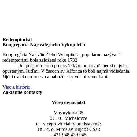
Redemptoristi
Kongregácia Najsvätejšieho Vykupiteľa
Kongregácia Najsvätejšieho Vykupiteľa, populárne nazývaná
redemptoristi, bola založená roku 1732
sv. Alfonzom Maria de
Liguori
. Jej poslaním bolo predovšetkým pracovať medzi najviac
opustenými ľuďmi. V časoch sv. Alfonza to boli najmä vidiečania,
žijúci ďaleko od mesta a nábožensky veľmi zanedbaní.
Viac z histórie
Základné kontakty
Viceprovincialát
Masarykova 35
071 01 Michalovce
tel. viceprovinciálny predstavený:
ThLic. o. Miroslav Bujdoš CSsR
+421 948 439 045