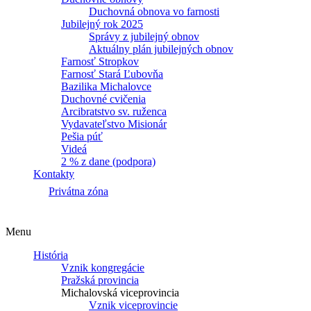
Duchovná obnova vo farnosti
Jubilejný rok 2025
Správy z jubilejný obnov
Aktuálny plán jubilejných obnov
Farnosť Stropkov
Farnosť Stará Ľubovňa
Bazilika Michalovce
Duchovné cvičenia
Arcibratstvo sv. ruženca
Vydavateľstvo Misionár
Pešia púť
Videá
2 % z dane (podpora)
Kontakty
Privátna zóna
Menu
História
Vznik kongregácie
Pražská provincia
Michalovská viceprovincia
Vznik viceprovincie