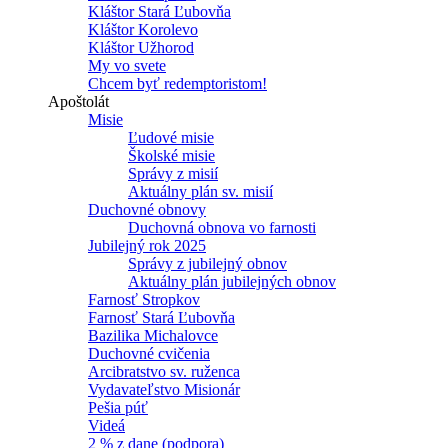
Kláštor Stará Ľubovňa
Kláštor Korolevo
Kláštor Užhorod
My vo svete
Chcem byť redemptoristom!
Apoštolát
Misie
Ľudové misie
Školské misie
Správy z misií
Aktuálny plán sv. misií
Duchovné obnovy
Duchovná obnova vo farnosti
Jubilejný rok 2025
Správy z jubilejný obnov
Aktuálny plán jubilejných obnov
Farnosť Stropkov
Farnosť Stará Ľubovňa
Bazilika Michalovce
Duchovné cvičenia
Arcibratstvo sv. ruženca
Vydavateľstvo Misionár
Pešia púť
Videá
2 % z dane (podpora)