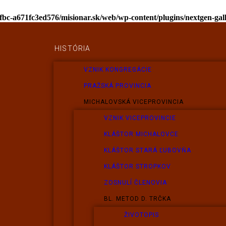
afbc-a671fc3ed576/misionar.sk/web/wp-content/plugins/nextgen-ga
HISTÓRIA
VZNIK KONGREGÁCIE
PRAŽSKÁ PROVINCIA
MICHALOVSKÁ VICEPROVINCIA
VZNIK VICEPROVINCIE
KLÁŠTOR MICHALOVCE
KLÁŠTOR STARÁ ĽUBOVŇA
KLÁŠTOR STROPKOV
ZOSNULÍ ČLENOVIA
BL. METOD D. TRČKA
ŽIVOTOPIS