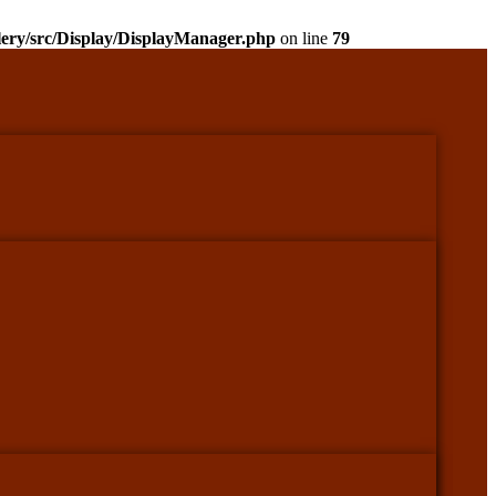
llery/src/Display/DisplayManager.php
on line
79