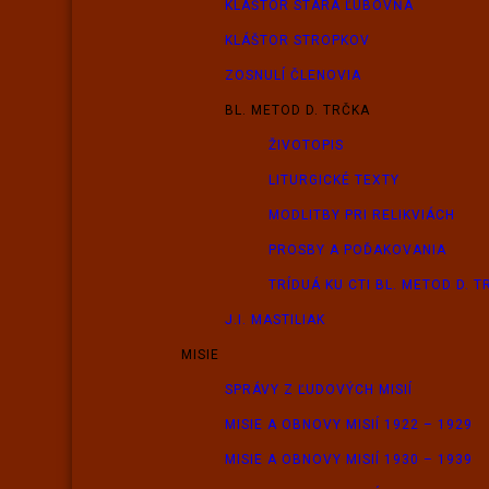
KLÁŠTOR STARÁ ĽUBOVŇA
KLÁŠTOR STROPKOV
ZOSNULÍ ČLENOVIA
BL. METOD D. TRČKA
ŽIVOTOPIS
LITURGICKÉ TEXTY
MODLITBY PRI RELIKVIÁCH
PROSBY A POĎAKOVANIA
TRÍDUÁ KU CTI BL. METOD D. 
J.I. MASTILIAK
MISIE
SPRÁVY Z ĽUDOVÝCH MISIÍ
MISIE A OBNOVY MISIÍ 1922 – 1929
MISIE A OBNOVY MISIÍ 1930 – 1939