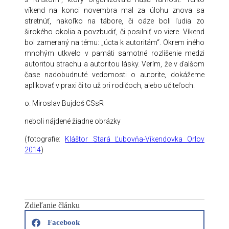
víkend na konci novembra mal za úlohu znova sa
stretnúť, nakoľko na tábore, či oáze boli ľudia zo
širokého okolia a povzbudiť, či posilniť vo viere. Víkend
bol zameraný na tému: „úcta k autoritám“. Okrem iného
mnohým utkvelo v pamäti samotné rozlíšenie medzi
autoritou strachu a autoritou lásky. Verím, že v ďalšom
čase nadobudnuté vedomosti o autorite, dokážeme
aplikovať v praxi či to už pri rodičoch, alebo učiteľoch.
o. Miroslav Bujdoš CSsR
neboli nájdené žiadne obrázky
(fotografie:
Kláštor Stará Ľubovňa-Víkendovka Orlov
2014
)
Zdieľanie článku
Facebook