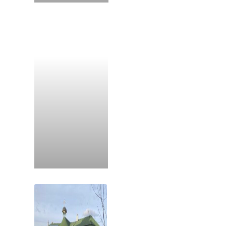
Kláštor Michalovce
Kláštor Stropkov