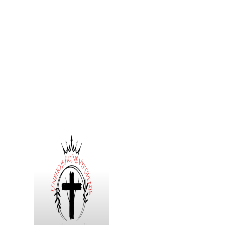
Redemptoristi vo svete
Redemptoristi Bratislava - Praha
Redemptoristky - Lomnica
Redemptoristky - Kežmarok
Naše kláštory