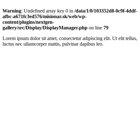
Warning
: Undefined array key 0 in
/data/1/0/103352d8-0c9f-4ddf-
afbc-a671fc3ed576/misionar.sk/web/wp-
content/plugins/nextgen-
gallery/src/Display/DisplayManager.php
on line
79
Lorem ipsum dolor sit amet, consectetur adipiscing elit. Ut elit tellus,
luctus nec ullamcorper mattis, pulvinar dapibus leo.