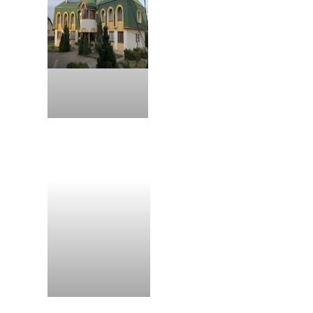
Kláštor Stará Ľubovňa
Kláštor Korolevo