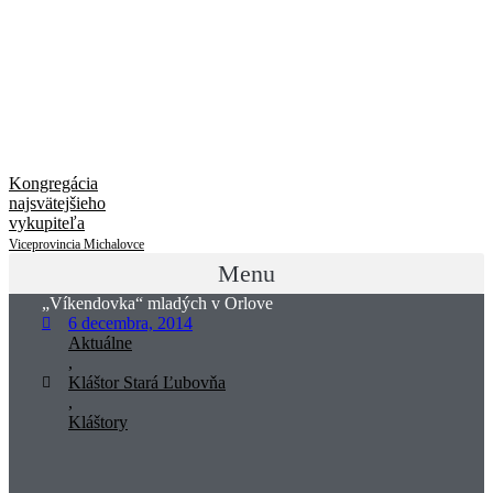
Kongregácia
najsvätejšieho
vykupiteľa
Viceprovincia Michalovce
Menu
„Víkendovka“ mladých v Orlove
6 decembra, 2014
Aktuálne
,
Kláštor Stará Ľubovňa
,
Kláštory