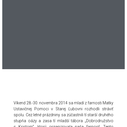
Víkend 28.-30. novembra 2014 sa mladí z farnosti Matky
Ustavičnej Pomoci v Starej Ľubovni rozhodli stráviť
spolu. Cez letné prázdniny sa zúčastnili tí starší druhého
stupňa oázy a zasa tí mladší tábora „Dobrodružstvo
s Kristom“, ktorý organizovala naša farnosť. Tento