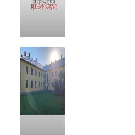
Viceprovincialát