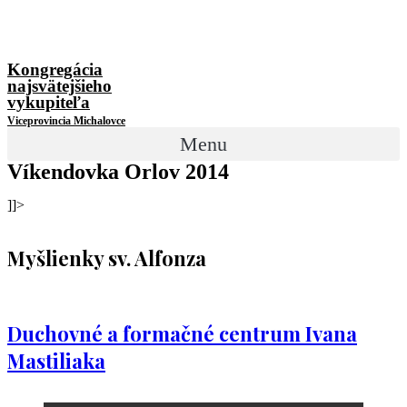
Kongregácia
najsvätejšieho
vykupiteľa
Viceprovincia Michalovce
Menu
Víkendovka Orlov 2014
]]>
Myšlienky sv. Alfonza
Duchovné a formačné centrum Ivana
Mastiliaka