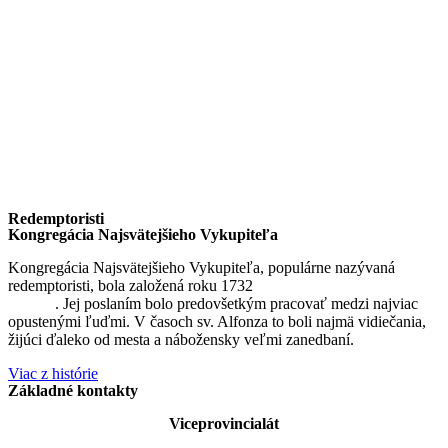
Redemptoristi
Kongregácia Najsvätejšieho Vykupiteľa
Kongregácia Najsvätejšieho Vykupiteľa, populárne nazývaná
redemptoristi, bola založená roku 1732
sv. Alfonzom Maria de
Liguori
. Jej poslaním bolo predovšetkým pracovať medzi najviac
opustenými ľuďmi. V časoch sv. Alfonza to boli najmä vidiečania,
žijúci ďaleko od mesta a nábožensky veľmi zanedbaní.
Viac z histórie
Základné kontakty
Viceprovincialát