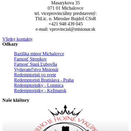
Masarykova 35
071 01 Michalovce
tel. viceprovinciálny predstavený:
ThLic. o. Miroslav Bujdoš CSsR
+421 948 439 045
e-mail: vprovincial@misionar.sk
Všetky kontakty
Odkazy
Bazilika minor Michalovce
Farnosť Stropkov
Farnosť Stará Ľubovňa
Vydavateľstvo Misionár
Redemptoristi vo svete
Redemptoristi Bratislava - Praha
Redemptoristky - Lomnica
Redemptoristky - Kežmarok
Naše kláštory