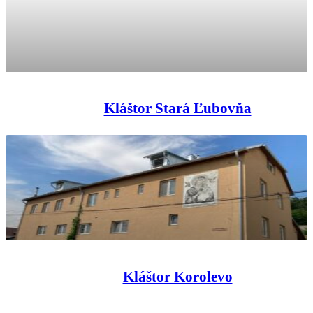
Kláštor Stará Ľubovňa
Kláštor Korolevo