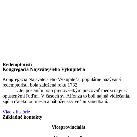
Redemptoristi
Kongregácia Najsvätejšieho Vykupiteľa
Kongregácia Najsvätejšieho Vykupiteľa, populárne nazývaná
redemptoristi, bola založená roku 1732
sv. Alfonzom Maria de
Liguori
. Jej poslaním bolo predovšetkým pracovať medzi najviac
opustenými ľuďmi. V časoch sv. Alfonza to boli najmä vidiečania,
žijúci ďaleko od mesta a nábožensky veľmi zanedbaní.
Viac z histórie
Základné kontakty
Viceprovincialát