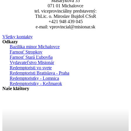
Masarykova 35
071 01 Michalovce
tel. viceprovinciálny predstavený:
ThLic. o. Miroslav Bujdoš CSsR
+421 948 439 045
e-mail: vprovincial@misionar.sk
Všetky kontakty
Odkazy
Bazilika minor Michalovce
Farnosť Stropkov
Farnosť Stará Ľubovňa
Vydavateľstvo Misionár
Redemptoristi vo svete
Redemptoristi Bratislava - Praha
Redemptoristky - Lomnica
Redemptoristky - Kežmarok
Naše kláštory