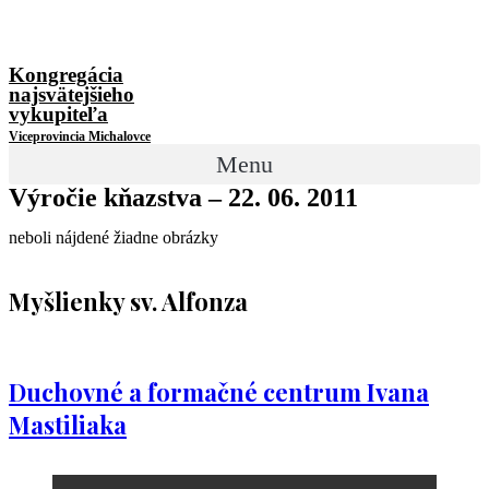
Kongregácia
najsvätejšieho
vykupiteľa
Viceprovincia Michalovce
Menu
Výročie kňazstva – 22. 06. 2011
neboli nájdené žiadne obrázky
Myšlienky sv. Alfonza
Duchovné a formačné centrum Ivana
Mastiliaka