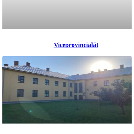
Viceprovincialát