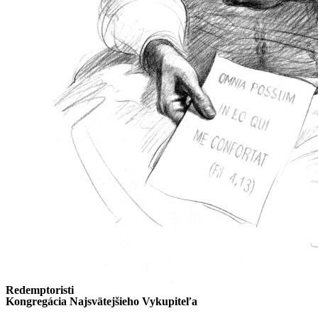
Redemptoristi
Kongregácia Najsvätejšieho Vykupiteľa