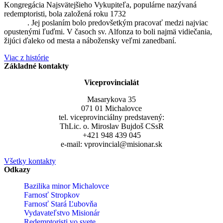
Kongregácia Najsvätejšieho Vykupiteľa, populárne nazývaná
redemptoristi, bola založená roku 1732
sv. Alfonzom Maria de
Liguori
. Jej poslaním bolo predovšetkým pracovať medzi najviac
opustenými ľuďmi. V časoch sv. Alfonza to boli najmä vidiečania,
žijúci ďaleko od mesta a nábožensky veľmi zanedbaní.
Viac z histórie
Základné kontakty
Viceprovincialát
Masarykova 35
071 01 Michalovce
tel. viceprovinciálny predstavený:
ThLic. o. Miroslav Bujdoš CSsR
+421 948 439 045
e-mail: vprovincial@misionar.sk
Všetky kontakty
Odkazy
Bazilika minor Michalovce
Farnosť Stropkov
Farnosť Stará Ľubovňa
Vydavateľstvo Misionár
Redemptoristi vo svete