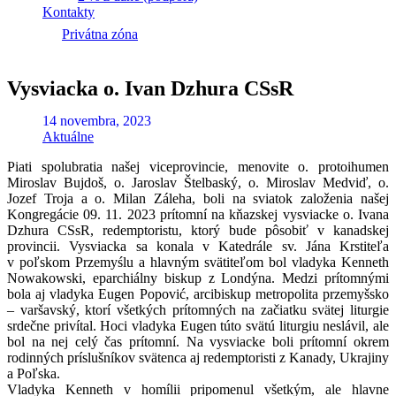
Kontakty
Privátna zóna
Vysviacka o. Ivan Dzhura CSsR
14 novembra, 2023
Aktuálne
Piati spolubratia našej viceprovincie, menovite o. protoihumen
Miroslav Bujdoš, o. Jaroslav Štelbaský, o. Miroslav Medviď, o.
Jozef Troja a o. Milan Záleha, boli na sviatok založenia našej
Kongregácie 09. 11. 2023 prítomní na kňazskej vysviacke o. Ivana
Dzhura CSsR, redemptoristu, ktorý bude pôsobiť v kanadskej
provincii. Vysviacka sa konala v Katedrále sv. Jána Krstiteľa
v poľskom Przemyślu a hlavným svätiteľom bol vladyka Kenneth
Nowakowski, eparchiálny biskup z Londýna. Medzi prítomnými
bola aj vladyka Eugen Popović, arcibiskup metropolita przemyšsko
– varšavský, ktorí všetkých prítomných na začiatku svätej liturgie
srdečne privítal. Hoci vladyka Eugen túto svätú liturgiu neslávil, ale
bol na nej celý čas prítomní. Na vysviacke boli prítomní okrem
rodinných príslušníkov svätenca aj redemptoristi z Kanady, Ukrajiny
a Poľska.
Vladyka Kenneth v homílii pripomenul všetkým, ale hlavne