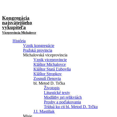
Kongregácia
najsvätejšieho
vykupiteľa
Viceprovincia Michalovce
História
Vznik kongregácie
Pražská provincia
Michalovská viceprovincia
Vznik viceprovincie
Kláštor Michalovce
Kláštor Stará Ľubovňa
Kláštor Stropkov
Zosnulí členovia
bl. Metod D. Trčka
Životopis
Liturgické texty
Modlitby pri relikviách
Prosby a poďakovania
Tríduá ku cti bl. Metod D. Trčku
J.I. Mastiliak
Misie