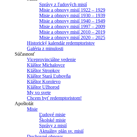
Správy z ľudových misií
Misie a obnovy misií 1922 – 1929
Misie a obnovy misií 1930 – 1939
Misie a obnovy misií 1940 – 1949
Misie a obnovy misií 1997 – 2009
Misie a obnovy misií 2010 – 2019
Misie a obnovy misií 2020 – 2025
Historický kalendár redemptoristov
Galéria z minulosti
Súčasnosť
Viceprovinciálne vedenie
Kláštor Michalovce
Kláštor Stropkov
Kláštor Stará Ľubovňa
Kláštor Korolevo
Kláštor Užhorod
My vo svete
Chcem byť redemptoristom!
Apoštolát
Misie
Ľudové misie
Školské misie
Správy z misií
Aktuálny plán sv. misií
Duchovné obnovy