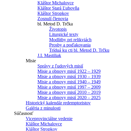
Kláštor Michalovce
Kláštor Stará Ľubovňa
Kláštor Stropkov
Zosnulí členovia
bl. Metod D. Trčka
Životopis
Liturgické texty
Modlitby pri relikviách
Prosby a poďakovania
Tríduá ku cti bl. Metod D. Trčku
J.I. Mastiliak
Misie
Správy z ľudových misií
Misie a obnovy misií 1922 – 1929
Misie a obnovy misií 1930 – 1939
Misie a obnovy misií 1940 – 1949
Misie a obnovy misií 1997 – 2009
Misie a obnovy misií 2010 – 2019
Misie a obnovy misií 2020 – 2025
Historický kalendár redemptoristov
Galéria z minulosti
Súčasnosť
Viceprovinciálne vedenie
Kláštor Michalovce
Kláštor Stropkov