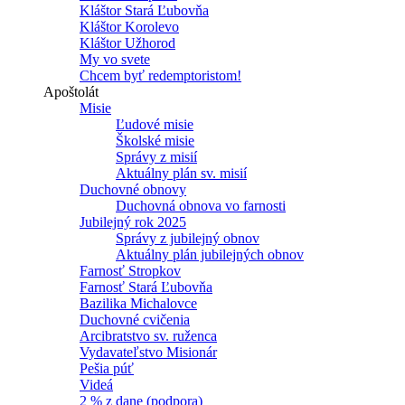
Kláštor Stará Ľubovňa
Kláštor Korolevo
Kláštor Užhorod
My vo svete
Chcem byť redemptoristom!
Apoštolát
Misie
Ľudové misie
Školské misie
Správy z misií
Aktuálny plán sv. misií
Duchovné obnovy
Duchovná obnova vo farnosti
Jubilejný rok 2025
Správy z jubilejný obnov
Aktuálny plán jubilejných obnov
Farnosť Stropkov
Farnosť Stará Ľubovňa
Bazilika Michalovce
Duchovné cvičenia
Arcibratstvo sv. ruženca
Vydavateľstvo Misionár
Pešia púť
Videá
2 % z dane (podpora)