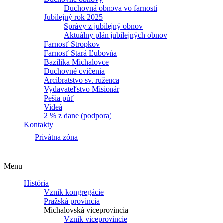
Duchovná obnova vo farnosti
Jubilejný rok 2025
Správy z jubilejný obnov
Aktuálny plán jubilejných obnov
Farnosť Stropkov
Farnosť Stará Ľubovňa
Bazilika Michalovce
Duchovné cvičenia
Arcibratstvo sv. ruženca
Vydavateľstvo Misionár
Pešia púť
Videá
2 % z dane (podpora)
Kontakty
Privátna zóna
Menu
História
Vznik kongregácie
Pražská provincia
Michalovská viceprovincia
Vznik viceprovincie