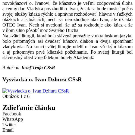
novokňazovi o. Ivanovi, že kňazstvo je veľmi zodpovedná úloha
a cenný dar. Vladyka povzbudil o. Ivan, že ak sa bude musieť počas
svojej služby kňaza rýchlo a správne rozhodovať, hlavne v ťažkých
otázkach a situáciách, nech sa nerozhoduje ako Ivan, ale už ako
OTEC Ivan. Nech si uvedomí, že už sa rozhoduje ako kňaz a že
v ňom silno pôsobí moc Svätého Ducha.
Na svätej liturgii, ktorá bola slávená prevažne v ukrajinskom jazyku
bolo prítomných asi dvadsať kňazov, diakon a dvaja spomínaní
vladykovia. Na konci svätej liturgie udelil o. Ivan všetkým kňazom
a aj prítomným prvé kňazské požehnanie. Po svätej liturgii bol
slávnostný obed v neďalekom hotely Akademik.
Autor:
o. Jozef Troja CSsR
Vysviacka o. Ivan Dzhura CSsR
Obrázok 1 z 6
Zdieľanie článku
Facebook
WhatsApp
Twitter
Email