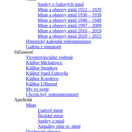
Správy z ľudových misií
Misie a obnovy misií 1922 – 1929
Misie a obnovy misií 1930 – 1939
Misie a obnovy misií 1940 – 1949
Misie a obnovy misií 1997 – 2009
Misie a obnovy misií 2010 – 2019
Misie a obnovy misií 2020 – 2025
Historický kalendár redemptoristov
Galéria z minulosti
Súčasnosť
Viceprovinciálne vedenie
Kláštor Michalovce
Kláštor Stropkov
Kláštor Stará Ľubovňa
Kláštor Korolevo
Kláštor Užhorod
My vo svete
Chcem byť redemptoristom!
Apoštolát
Misie
Ľudové misie
Školské misie
Správy z misií
Aktuálny plán sv. misií
Duchovné obnovy