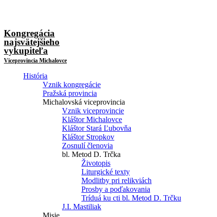
Kongregácia
najsvätejšieho
vykupiteľa
Viceprovincia Michalovce
História
Vznik kongregácie
Pražská provincia
Michalovská viceprovincia
Vznik viceprovincie
Kláštor Michalovce
Kláštor Stará Ľubovňa
Kláštor Stropkov
Zosnulí členovia
bl. Metod D. Trčka
Životopis
Liturgické texty
Modlitby pri relikviách
Prosby a poďakovania
Tríduá ku cti bl. Metod D. Trčku
J.I. Mastiliak
Misie