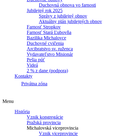
Duchovná obnova vo farnosti
Jubilejný rok 2025
Správy z jubilejný obnov
Aktuálny plán jubilejných obnov
Farnosť Stropkov
Farnosť Stará Ľubovňa
Bazilika Michalovce
Duchovné cvičenia
Arcibratstvo sv. ruženca
Vydavateľstvo Misionár
Pešia púť
Videá
2 % z dane (podpora)
Kontakty
Privátna zóna
Menu
História
Vznik kongregácie
Pražská provincia
Michalovská viceprovincia
Vznik viceprovincie