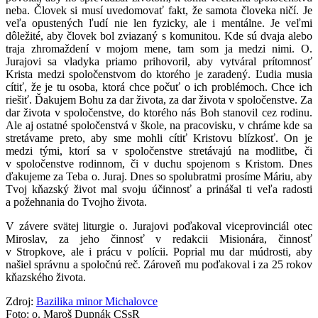
neba. Človek si musí uvedomovať fakt, že samota človeka ničí. Je
veľa opustených ľudí nie len fyzicky, ale i mentálne. Je veľmi
dôležité, aby človek bol zviazaný s komunitou. Kde sú dvaja alebo
traja zhromaždení v mojom mene, tam som ja medzi nimi. O.
Jurajovi sa vladyka priamo prihovoril, aby vytváral prítomnosť
Krista medzi spoločenstvom do ktorého je zaradený. Ľudia musia
cítiť, že je tu osoba, ktorá chce počuť o ich problémoch. Chce ich
riešiť. Ďakujem Bohu za dar života, za dar života v spoločenstve. Za
dar života v spoločenstve, do ktorého nás Boh stanovil cez rodinu.
Ale aj ostatné spoločenstvá v škole, na pracovisku, v chráme kde sa
stretávame preto, aby sme mohli cítiť Kristovu blízkosť. On je
medzi tými, ktorí sa v spoločenstve stretávajú na modlitbe, či
v spoločenstve rodinnom, či v duchu spojenom s Kristom. Dnes
ďakujeme za Teba o. Juraj. Dnes so spolubratmi prosíme Máriu, aby
Tvoj kňazský život mal svoju účinnosť a prinášal ti veľa radosti
a požehnania do Tvojho života.
V závere svätej liturgie o. Jurajovi poďakoval viceprovinciál otec
Miroslav, za jeho činnosť v redakcii Misionára, činnosť
v Stropkove, ale i prácu v polícii. Poprial mu dar múdrosti, aby
našiel správnu a spoločnú reč. Zároveň mu poďakoval i za 25 rokov
kňazského života.
Zdroj:
Bazilika minor Michalovce
Foto: o. Maroš Dupnák CSsR