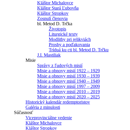
Kláštor Michalovce
Kláštor Stará Ľubovňa
Kláštor Stropkov
Zosnulí členovia
bl. Metod D. Trčka
Životopis
Liturgické texty
Modlitby pri relikviách
Prosby a poďakovania
Tríduá ku cti bl. Metod D. Trčku
J.I. Mastiliak
Misie
Správy z ľudových misií
Misie a obnovy misií 1922 – 1929
Misie a obnovy misií 1930 – 1939
Misie a obnovy misií 1940 – 1949
Misie a obnovy misií 1997 – 2009
Misie a obnovy misií 2010 – 2019
Misie a obnovy misií 2020 – 2025
Historický kalendár redemptoristov
Galéria z minulosti
Súčasnosť
Viceprovinciálne vedenie
Kláštor Michalovce
Kláštor Stropkov