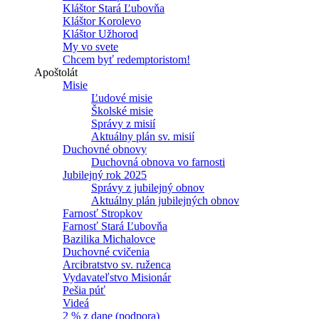
Kláštor Stará Ľubovňa
Kláštor Korolevo
Kláštor Užhorod
My vo svete
Chcem byť redemptoristom!
Apoštolát
Misie
Ľudové misie
Školské misie
Správy z misií
Aktuálny plán sv. misií
Duchovné obnovy
Duchovná obnova vo farnosti
Jubilejný rok 2025
Správy z jubilejný obnov
Aktuálny plán jubilejných obnov
Farnosť Stropkov
Farnosť Stará Ľubovňa
Bazilika Michalovce
Duchovné cvičenia
Arcibratstvo sv. ruženca
Vydavateľstvo Misionár
Pešia púť
Videá
2 % z dane (podpora)