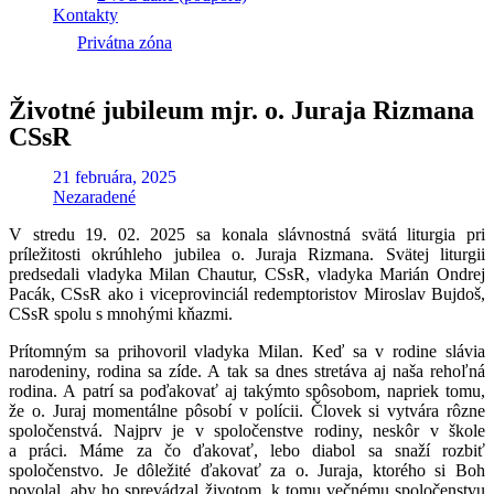
Kontakty
Privátna zóna
Životné jubileum mjr. o. Juraja Rizmana
CSsR
21 februára, 2025
Nezaradené
V stredu 19. 02. 2025 sa konala slávnostná svätá liturgia pri
príležitosti okrúhleho jubilea o. Juraja Rizmana. Svätej liturgii
predsedali vladyka Milan Chautur, CSsR, vladyka Marián Ondrej
Pacák, CSsR ako i viceprovinciál redemptoristov Miroslav Bujdoš,
CSsR spolu s mnohými kňazmi.
Prítomným sa prihovoril vladyka Milan. Keď sa v rodine slávia
narodeniny, rodina sa zíde. A tak sa dnes stretáva aj naša rehoľná
rodina. A patrí sa poďakovať aj takýmto spôsobom, napriek tomu,
že o. Juraj momentálne pôsobí v polícii. Človek si vytvára rôzne
spoločenstvá. Najprv je v spoločenstve rodiny, neskôr v škole
a práci. Máme za čo ďakovať, lebo diabol sa snaží rozbiť
spoločenstvo. Je dôležité ďakovať za o. Juraja, ktorého si Boh
povolal, aby ho sprevádzal životom, k tomu večnému spoločenstvu