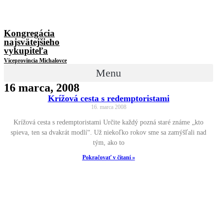
Kongregácia
najsvätejšieho
vykupiteľa
Viceprovincia Michalovce
Menu
16 marca, 2008
Krížová cesta s redemptoristami
16. marca 2008
Krížová cesta s redemptoristami Určite každý pozná staré známe „kto
spieva, ten sa dvakrát modlí“. Už niekoľko rokov sme sa zamýšľali nad
tým, ako to
Pokračovať v čítaní »