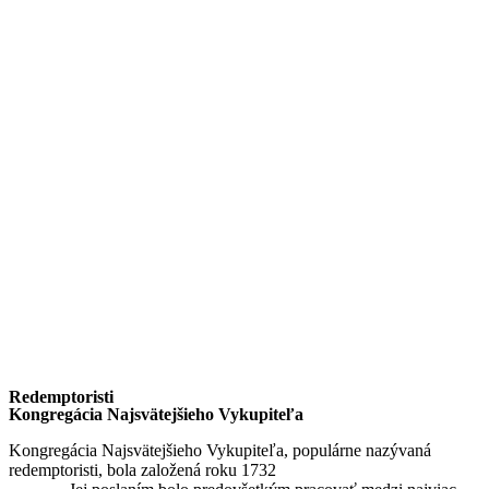
Redemptoristi
Kongregácia Najsvätejšieho Vykupiteľa
Kongregácia Najsvätejšieho Vykupiteľa, populárne nazývaná
redemptoristi, bola založená roku 1732
sv. Alfonzom Maria de