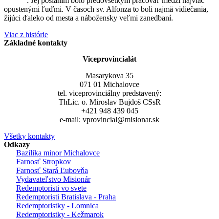
Liguori
. Jej poslaním bolo predovšetkým pracovať medzi najviac
opustenými ľuďmi. V časoch sv. Alfonza to boli najmä vidiečania,
žijúci ďaleko od mesta a nábožensky veľmi zanedbaní.
Viac z histórie
Základné kontakty
Viceprovincialát
Masarykova 35
071 01 Michalovce
tel. viceprovinciálny predstavený:
ThLic. o. Miroslav Bujdoš CSsR
+421 948 439 045
e-mail: vprovincial@misionar.sk
Všetky kontakty
Odkazy
Bazilika minor Michalovce
Farnosť Stropkov
Farnosť Stará Ľubovňa
Vydavateľstvo Misionár
Redemptoristi vo svete
Redemptoristi Bratislava - Praha
Redemptoristky - Lomnica
Redemptoristky - Kežmarok