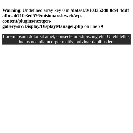
Warning
: Undefined array key 0 in
/data/1/0/103352d8-0c9f-4ddf-
afbc-a671fc3ed576/misionar.sk/web/wp-
content/plugins/nextgen-
gallery/src/Display/DisplayManager.php
on line
79
Lorem ipsum dolor sit amet, consectetur adipiscing elit. Ut elit tellus,
luctus nec ullamcorper mattis, pulvinar dapibus leo.