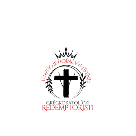
Naše kláštory