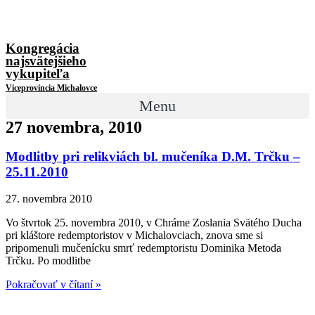
Kongregácia
najsvätejšieho
vykupiteľa
Viceprovincia Michalovce
Menu
27 novembra, 2010
Modlitby pri relikviách bl. mučeníka D.M. Trčku –
25.11.2010
27. novembra 2010
Vo štvrtok 25. novembra 2010, v Chráme Zoslania Svätého Ducha
pri kláštore redemptoristov v Michalovciach, znova sme si
pripomenuli mučenícku smrť redemptoristu Dominika Metoda
Trčku. Po modlitbe
Pokračovať v čítaní »