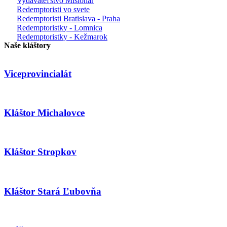
Vydavateľstvo Misionár
Redemptoristi vo svete
Redemptoristi Bratislava - Praha
Redemptoristky - Lomnica
Redemptoristky - Kežmarok
Naše kláštory
Viceprovincialát
Kláštor Michalovce
Kláštor Stropkov
Kláštor Stará Ľubovňa