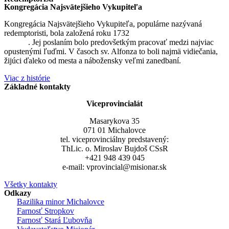
Kongregácia Najsvätejšieho Vykupiteľa
Kongregácia Najsvätejšieho Vykupiteľa, populárne nazývaná
redemptoristi, bola založená roku 1732
sv. Alfonzom Maria de
Liguori
. Jej poslaním bolo predovšetkým pracovať medzi najviac
opustenými ľuďmi. V časoch sv. Alfonza to boli najmä vidiečania,
žijúci ďaleko od mesta a nábožensky veľmi zanedbaní.
Viac z histórie
Základné kontakty
Viceprovincialát
Masarykova 35
071 01 Michalovce
tel. viceprovinciálny predstavený:
ThLic. o. Miroslav Bujdoš CSsR
+421 948 439 045
e-mail: vprovincial@misionar.sk
Všetky kontakty
Odkazy
Bazilika minor Michalovce
Farnosť Stropkov
Farnosť Stará Ľubovňa