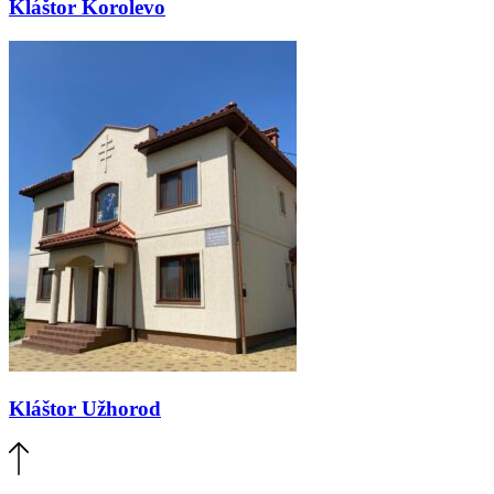
Kláštor Korolevo
Kláštor Užhorod