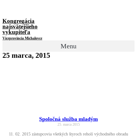
Kongregácia
najsvätejšieho
vykupiteľa
Viceprovincia Michalovce
Menu
25 marca, 2015
Spoločná služba mladým
25. marca 2015
11. 02. 2015 zástupcovia všetkých štyroch reholí východného obradu