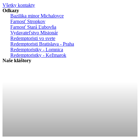
Všetky kontakty
Odkazy
Bazilika minor Michalovce
Farnosť Stropkov
Farnosť Stará Ľubovňa
Vydavateľstvo Misionár
Redemptoristi vo svete
Redemptoristi Bratislava - Praha
Redemptoristky - Lomnica
Redemptoristky - Kežmarok
Naše kláštory