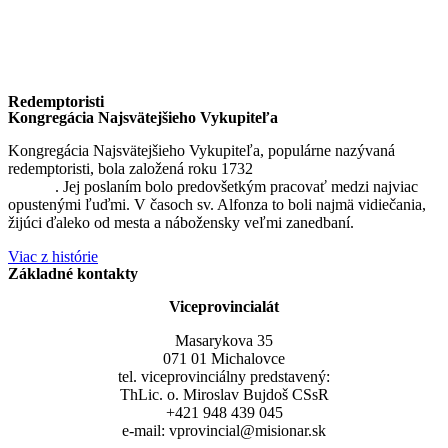
Redemptoristi
Kongregácia Najsvätejšieho Vykupiteľa
Kongregácia Najsvätejšieho Vykupiteľa, populárne nazývaná
redemptoristi, bola založená roku 1732
sv. Alfonzom Maria de
Liguori
. Jej poslaním bolo predovšetkým pracovať medzi najviac
opustenými ľuďmi. V časoch sv. Alfonza to boli najmä vidiečania,
žijúci ďaleko od mesta a nábožensky veľmi zanedbaní.
Viac z histórie
Základné kontakty
Viceprovincialát
Masarykova 35
071 01 Michalovce
tel. viceprovinciálny predstavený:
ThLic. o. Miroslav Bujdoš CSsR
+421 948 439 045
e-mail: vprovincial@misionar.sk