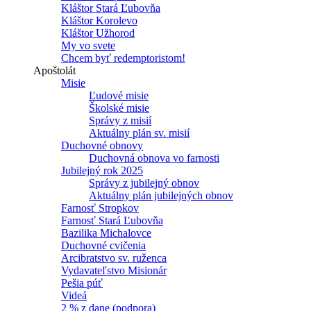
Kláštor Stará Ľubovňa
Kláštor Korolevo
Kláštor Užhorod
My vo svete
Chcem byť redemptoristom!
Apoštolát
Misie
Ľudové misie
Školské misie
Správy z misií
Aktuálny plán sv. misií
Duchovné obnovy
Duchovná obnova vo farnosti
Jubilejný rok 2025
Správy z jubilejný obnov
Aktuálny plán jubilejných obnov
Farnosť Stropkov
Farnosť Stará Ľubovňa
Bazilika Michalovce
Duchovné cvičenia
Arcibratstvo sv. ruženca
Vydavateľstvo Misionár
Pešia púť
Videá
2 % z dane (podpora)