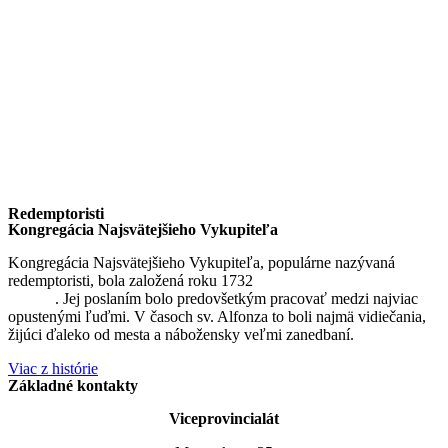
Redemptoristi
Kongregácia Najsvätejšieho Vykupiteľa
Kongregácia Najsvätejšieho Vykupiteľa, populárne nazývaná
redemptoristi, bola založená roku 1732
sv. Alfonzom Maria de
Liguori
. Jej poslaním bolo predovšetkým pracovať medzi najviac
opustenými ľuďmi. V časoch sv. Alfonza to boli najmä vidiečania,
žijúci ďaleko od mesta a nábožensky veľmi zanedbaní.
Viac z histórie
Základné kontakty
Viceprovincialát