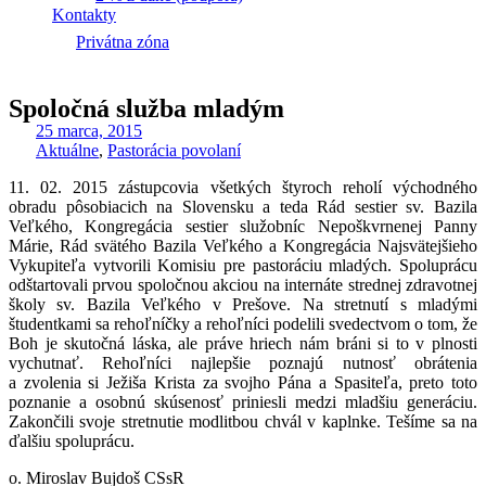
Kontakty
Privátna zóna
Spoločná služba mladým
25 marca, 2015
Aktuálne
,
Pastorácia povolaní
11. 02. 2015 zástupcovia všetkých štyroch reholí východného
obradu pôsobiacich na Slovensku a teda Rád sestier sv. Bazila
Veľkého, Kongregácia sestier služobníc Nepoškvrnenej Panny
Márie, Rád svätého Bazila Veľkého a Kongregácia Najsvätejšieho
Vykupiteľa vytvorili Komisiu pre pastoráciu mladých. Spoluprácu
odštartovali prvou spoločnou akciou na internáte strednej zdravotnej
školy sv. Bazila Veľkého v Prešove. Na stretnutí s mladými
študentkami sa rehoľníčky a rehoľníci podelili svedectvom o tom, že
Boh je skutočná láska, ale práve hriech nám bráni si to v plnosti
vychutnať. Rehoľníci najlepšie poznajú nutnosť obrátenia
a zvolenia si Ježiša Krista za svojho Pána a Spasiteľa, preto toto
poznanie a osobnú skúsenosť priniesli medzi mladšiu generáciu.
Zakončili svoje stretnutie modlitbou chvál v kaplnke. Tešíme sa na
ďalšiu spoluprácu.
o. Miroslav Bujdoš CSsR