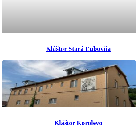
Kláštor Stará Ľubovňa
Kláštor Korolevo