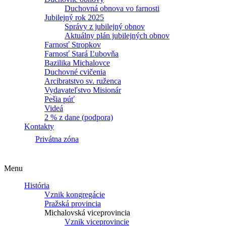
Duchovná obnova vo farnosti
Jubilejný rok 2025
Správy z jubilejný obnov
Aktuálny plán jubilejných obnov
Farnosť Stropkov
Farnosť Stará Ľubovňa
Bazilika Michalovce
Duchovné cvičenia
Arcibratstvo sv. ruženca
Vydavateľstvo Misionár
Pešia púť
Videá
2 % z dane (podpora)
Kontakty
Privátna zóna
Menu
História
Vznik kongregácie
Pražská provincia
Michalovská viceprovincia
Vznik viceprovincie