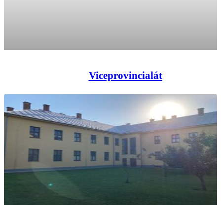
Viceprovincialát