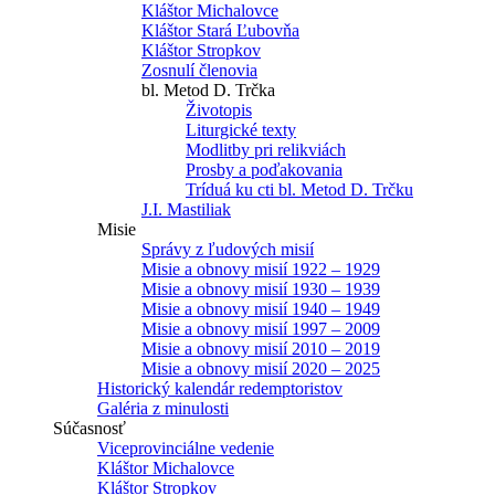
Kláštor Michalovce
Kláštor Stará Ľubovňa
Kláštor Stropkov
Zosnulí členovia
bl. Metod D. Trčka
Životopis
Liturgické texty
Modlitby pri relikviách
Prosby a poďakovania
Tríduá ku cti bl. Metod D. Trčku
J.I. Mastiliak
Misie
Správy z ľudových misií
Misie a obnovy misií 1922 – 1929
Misie a obnovy misií 1930 – 1939
Misie a obnovy misií 1940 – 1949
Misie a obnovy misií 1997 – 2009
Misie a obnovy misií 2010 – 2019
Misie a obnovy misií 2020 – 2025
Historický kalendár redemptoristov
Galéria z minulosti
Súčasnosť
Viceprovinciálne vedenie
Kláštor Michalovce
Kláštor Stropkov