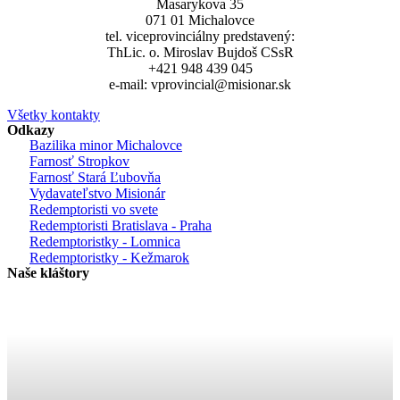
Masarykova 35
071 01 Michalovce
tel. viceprovinciálny predstavený:
ThLic. o. Miroslav Bujdoš CSsR
+421 948 439 045
e-mail: vprovincial@misionar.sk
Všetky kontakty
Odkazy
Bazilika minor Michalovce
Farnosť Stropkov
Farnosť Stará Ľubovňa
Vydavateľstvo Misionár
Redemptoristi vo svete
Redemptoristi Bratislava - Praha
Redemptoristky - Lomnica
Redemptoristky - Kežmarok
Naše kláštory