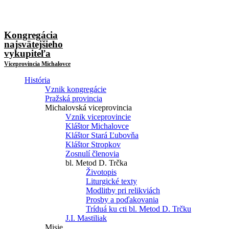
Kongregácia
najsvätejšieho
vykupiteľa
Viceprovincia Michalovce
História
Vznik kongregácie
Pražská provincia
Michalovská viceprovincia
Vznik viceprovincie
Kláštor Michalovce
Kláštor Stará Ľubovňa
Kláštor Stropkov
Zosnulí členovia
bl. Metod D. Trčka
Životopis
Liturgické texty
Modlitby pri relikviách
Prosby a poďakovania
Tríduá ku cti bl. Metod D. Trčku
J.I. Mastiliak
Misie