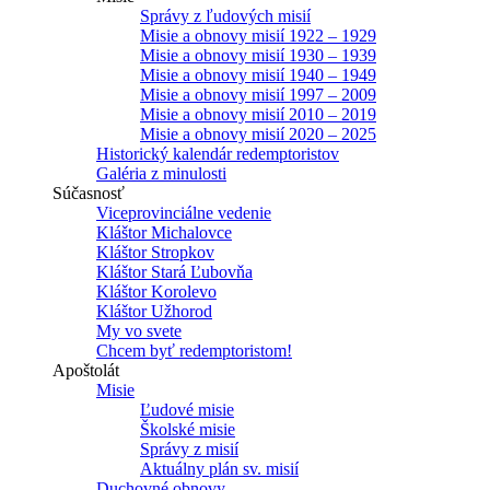
Správy z ľudových misií
Misie a obnovy misií 1922 – 1929
Misie a obnovy misií 1930 – 1939
Misie a obnovy misií 1940 – 1949
Misie a obnovy misií 1997 – 2009
Misie a obnovy misií 2010 – 2019
Misie a obnovy misií 2020 – 2025
Historický kalendár redemptoristov
Galéria z minulosti
Súčasnosť
Viceprovinciálne vedenie
Kláštor Michalovce
Kláštor Stropkov
Kláštor Stará Ľubovňa
Kláštor Korolevo
Kláštor Užhorod
My vo svete
Chcem byť redemptoristom!
Apoštolát
Misie
Ľudové misie
Školské misie
Správy z misií
Aktuálny plán sv. misií
Duchovné obnovy