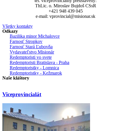
tel. viceprovinciálny predstavený:
ThLic. o. Miroslav Bujdoš CSsR
+421 948 439 045
e-mail: vprovincial@misionar.sk
Všetky kontakty
Odkazy
Bazilika minor Michalovce
Farnosť Stropkov
Farnosť Stará Ľubovňa
Vydavateľstvo Misionár
Redemptoristi vo svete
Redemptoristi Bratislava - Praha
Redemptoristky - Lomnica
Redemptoristky - Kežmarok
Naše kláštory
Viceprovincialát