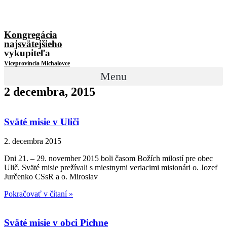
Kongregácia
najsvätejšieho
vykupiteľa
Viceprovincia Michalovce
Menu
2 decembra, 2015
Sväté misie v Uliči
2. decembra 2015
Dni 21. – 29. november 2015 boli časom Božích milostí pre obec
Ulič. Sväté misie prežívali s miestnymi veriacimi misionári o. Jozef
Jurčenko CSsR a o. Miroslav
Pokračovať v čítaní »
Sväté misie v obci Pichne