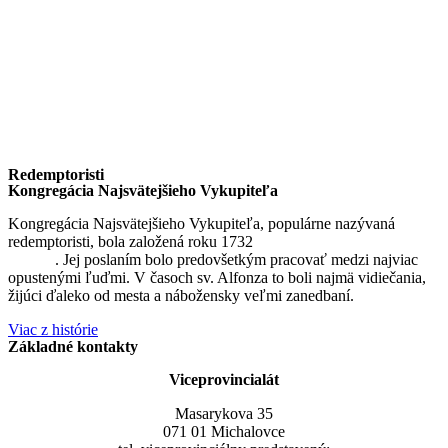
Redemptoristi
Kongregácia Najsvätejšieho Vykupiteľa
Kongregácia Najsvätejšieho Vykupiteľa, populárne nazývaná
redemptoristi, bola založená roku 1732
sv. Alfonzom Maria de
Liguori
. Jej poslaním bolo predovšetkým pracovať medzi najviac
opustenými ľuďmi. V časoch sv. Alfonza to boli najmä vidiečania,
žijúci ďaleko od mesta a nábožensky veľmi zanedbaní.
Viac z histórie
Základné kontakty
Viceprovincialát
Masarykova 35
071 01 Michalovce