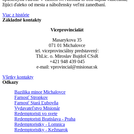
žijúci ďaleko od mesta a nábožensky veľmi zanedbaní.
Viac z histórie
Základné kontakty
Viceprovincialát
Masarykova 35
071 01 Michalovce
tel. viceprovinciálny predstavený:
ThLic. o. Miroslav Bujdoš CSsR
+421 948 439 045
e-mail: vprovincial@misionar.sk
Všetky kontakty
Odkazy
Bazilika minor Michalovce
Farnosť Stropkov
Farnosť Stará Ľubovňa
Vydavateľstvo Misionár
Redemptoristi vo svete
Redemptoristi Bratislava - Praha
Redemptoristky - Lomnica
Redemptoristky - Kežmarok