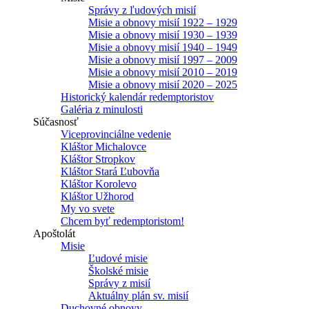
Správy z ľudových misií
Misie a obnovy misií 1922 – 1929
Misie a obnovy misií 1930 – 1939
Misie a obnovy misií 1940 – 1949
Misie a obnovy misií 1997 – 2009
Misie a obnovy misií 2010 – 2019
Misie a obnovy misií 2020 – 2025
Historický kalendár redemptoristov
Galéria z minulosti
Súčasnosť
Viceprovinciálne vedenie
Kláštor Michalovce
Kláštor Stropkov
Kláštor Stará Ľubovňa
Kláštor Korolevo
Kláštor Užhorod
My vo svete
Chcem byť redemptoristom!
Apoštolát
Misie
Ľudové misie
Školské misie
Správy z misií
Aktuálny plán sv. misií
Duchovné obnovy