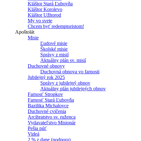
Kláštor Stará Ľubovňa
Kláštor Korolevo
Kláštor Užhorod
My vo svete
Chcem byť redemptoristom!
Apoštolát
Misie
Ľudové misie
Školské misie
Správy z misií
Aktuálny plán sv. misií
Duchovné obnovy
Duchovná obnova vo farnosti
Jubilejný rok 2025
Správy z jubilejný obnov
Aktuálny plán jubilejných obnov
Farnosť Stropkov
Farnosť Stará Ľubovňa
Bazilika Michalovce
Duchovné cvičenia
Arcibratstvo sv. ruženca
Vydavateľstvo Misionár
Pešia púť
Videá
2 % z dane (podpora)