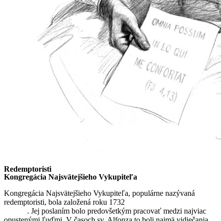
Redemptoristi
Kongregácia Najsvätejšieho Vykupiteľa
Kongregácia Najsvätejšieho Vykupiteľa, populárne nazývaná
redemptoristi, bola založená roku 1732
sv. Alfonzom Maria de
Liguori
. Jej poslaním bolo predovšetkým pracovať medzi najviac
opustenými ľuďmi. V časoch sv. Alfonza to boli najmä vidiečania,