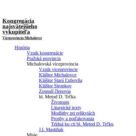
Kongregácia
najsvätejšieho
vykupiteľa
Viceprovincia Michalovce
História
Vznik kongregácie
Pražská provincia
Michalovská viceprovincia
Vznik viceprovincie
Kláštor Michalovce
Kláštor Stará Ľubovňa
Kláštor Stropkov
Zosnulí členovia
bl. Metod D. Trčka
Životopis
Liturgické texty
Modlitby pri relikviách
Prosby a poďakovania
Tríduá ku cti bl. Metod D. Trčku
J.I. Mastiliak
Misie