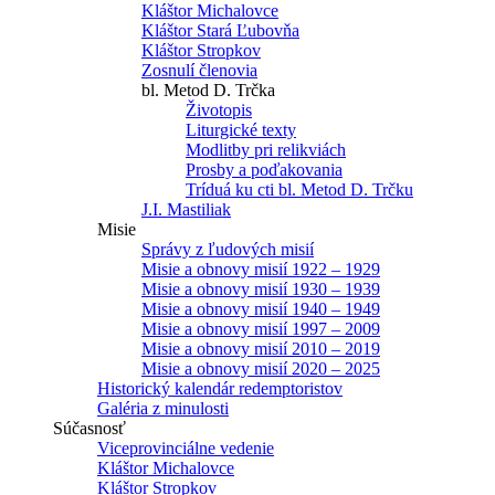
Kláštor Michalovce
Kláštor Stará Ľubovňa
Kláštor Stropkov
Zosnulí členovia
bl. Metod D. Trčka
Životopis
Liturgické texty
Modlitby pri relikviách
Prosby a poďakovania
Tríduá ku cti bl. Metod D. Trčku
J.I. Mastiliak
Misie
Správy z ľudových misií
Misie a obnovy misií 1922 – 1929
Misie a obnovy misií 1930 – 1939
Misie a obnovy misií 1940 – 1949
Misie a obnovy misií 1997 – 2009
Misie a obnovy misií 2010 – 2019
Misie a obnovy misií 2020 – 2025
Historický kalendár redemptoristov
Galéria z minulosti
Súčasnosť
Viceprovinciálne vedenie
Kláštor Michalovce
Kláštor Stropkov