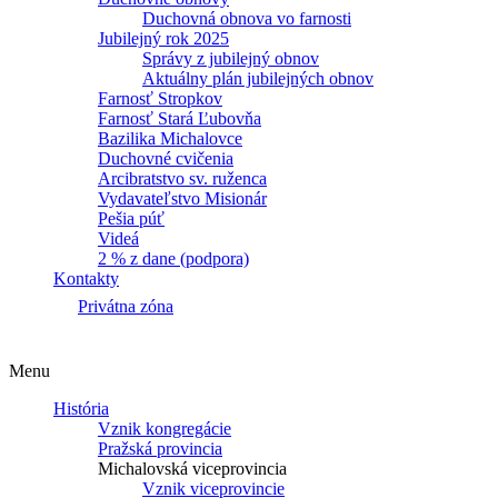
Duchovná obnova vo farnosti
Jubilejný rok 2025
Správy z jubilejný obnov
Aktuálny plán jubilejných obnov
Farnosť Stropkov
Farnosť Stará Ľubovňa
Bazilika Michalovce
Duchovné cvičenia
Arcibratstvo sv. ruženca
Vydavateľstvo Misionár
Pešia púť
Videá
2 % z dane (podpora)
Kontakty
Privátna zóna
Menu
História
Vznik kongregácie
Pražská provincia
Michalovská viceprovincia
Vznik viceprovincie