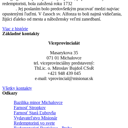
redemptoristi, bola založená roku 1732
sv. Alfonzom Maria de
Liguori
. Jej poslaním bolo predovšetkým pracovať medzi najviac
opustenými ľuďmi. V časoch sv. Alfonza to boli najmä vidiečania,
žijúci ďaleko od mesta a nábožensky veľmi zanedbaní.
Viac z histórie
Základné kontakty
Viceprovincialát
Masarykova 35
071 01 Michalovce
tel. viceprovinciálny predstavený:
ThLic. o. Miroslav Bujdoš CSsR
+421 948 439 045
e-mail: vprovincial@misionar.sk
Všetky kontakty
Odkazy
Bazilika minor Michalovce
Farnosť Stropkov
Farnosť Stará Ľubovňa
Vydavateľstvo Misionár
Redemptoristi vo svete