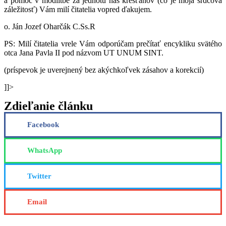
a pomoc v modlitbe za jednotu nás kresťanov (čo je moja srdcová
záležitosť) Vám milí čitatelia vopred ďakujem.
o. Ján Jozef Oharčák C.Ss.R
PS: Milí čitatelia vrele Vám odporúčam prečítať encykliku svätého
otca Jana Pavla II pod názvom UT UNUM SINT.
(príspevok je uverejnený bez akýchkoľvek zásahov a korekcií)
]]>
Zdieľanie článku
Facebook
WhatsApp
Twitter
Email