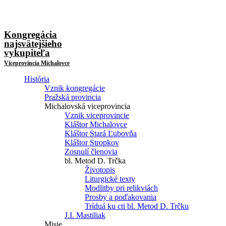
Kongregácia
najsvätejšieho
vykupiteľa
Viceprovincia Michalovce
História
Vznik kongregácie
Pražská provincia
Michalovská viceprovincia
Vznik viceprovincie
Kláštor Michalovce
Kláštor Stará Ľubovňa
Kláštor Stropkov
Zosnulí členovia
bl. Metod D. Trčka
Životopis
Liturgické texty
Modlitby pri relikviách
Prosby a poďakovania
Tríduá ku cti bl. Metod D. Trčku
J.I. Mastiliak
Misie