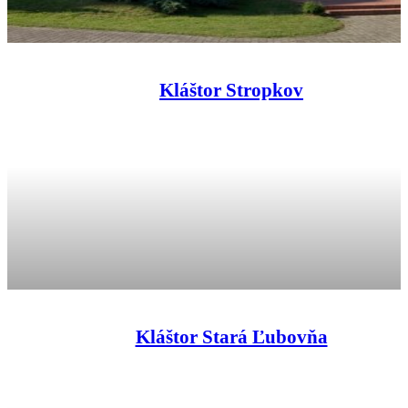
Kláštor Stropkov
Kláštor Stará Ľubovňa