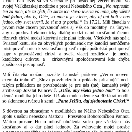
Učiteľ Pán Ježiš sa vo večeradle pri poslednej večeri modlil vo
svojej Veľkňazskej modlitbe a prosil Nebeského Otca
„No neprosím
len za nich, ale za tých, čo skrze ich slovo uveria vo mňa,
aby všetci
boli jedno
, ako ty, Otče, vo mne a ja v tebe, aby aj oni boli v nás
jedno, aby svet uveril, že si ma ty poslal.“
Jn 17,21. Milí čitatelia v
prvom rade chcem povzbudiť seba aj Vás do modlitby na úmysel
aby napredoval ekumenicky dialóg medzi nami kresťanmi členmi
rôznych cirkvi medzi ktorými neje plná jednota. Všetkých nás spája
Sviatosť krstu, ale za obvyklých podmienok my katolíci nemôžeme
pristupovať u nich k sviatosťam aj keď majú apoštolskú postupnosť
napr. v pravoslávnej cirkvi, a oveľa viacej rozdielov je medzi
katolíckou cirkvou a cirkevnými spoločenstvami kde chýba
apoštolská postupnosť.
Milí čitatelia možno poznáte Latinské príslovie „Verba movent
exempla trahunt“ „Slova povzbudzujú a príklady priťahujú“ nech
takým príkladom na povzbudenie je pre nás (môj kamarát) svätý
arcibiskup Jozafat Kuncevič.
„Otče, aby všetci jedno boli“
to bola
denná modlitba jeho duše. Už ako mních denne sa 300-krát modlil
so sklonenou tvárou k zemi:
„Pane Ježišu, daj zjednotenie Cirkvi!“
S dôverou sa obracajme v modlitbách na Nášho Nebeského Otca
spolu s našou nebeskou Matkou – Presvätou Bohorodičkou Pannou
Máriou prosme Ho o milosť obrátenia srdca pre všetkých nás
kresťanov aj o dar plnej jednoty. Za vyhovenie mojej prosbe