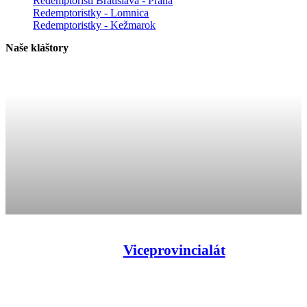
Redemptoristi Bratislava - Praha
Redemptoristky - Lomnica
Redemptoristky - Kežmarok
Naše kláštory
Viceprovincialát