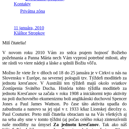
Kontakty
Privátna zóna
11 januára, 2010
Kláštor Stropkov
Milí čitatelia!
V novom roku 2010 Vám zo srdca prajem hojnosť Božieho
požehnania a Panna Mária nech Vám vyprosí potrebné milosti, aby
ste rástli vo viere nádeji a láske a splnili Božiu vôľu.
Možno že viete že v dňoch od 18 do 25 januára je v Cirkvi u nás na
Slovensku v Európe, na severnej pologuli tzv. Týždeň modlitieb za
jednotu kresťanov. V Austrálii ten týždeň majú okolo sviatkov
Zostúpenia Svätého Ducha. História tohto týždňa modlitieb za
jednotu Kresťanov sa začala v roku 1908 a iniciátormi tejto aktivity
na poli duchovného ekumenizmu boli anglikánski duchovní Spencer
Jones a Paul James Wattson. Po čase táto aktivita upadla do
zabudnutia a nanovo sa jej ujal v r. 1933 kňaz Lionskej diecézy o.
Paul Couturier. Preto milí čitatelia obraciam sa na Vás všetkých aj
na seba aby sme v tomto týždni (aj počas celého roka) zintenzívnili
naše modlitby na úmysel
Za jednotu kresťanov
. Tak ako náš