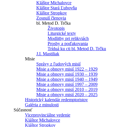
Kláštor Michalovce
Kláštor Stará Ľubovňa
Kláštor Stropkov
Zosnulí členovia
bl. Metod D. Trčka
Životopis
Liturgické texty
Modlitby pri relikviách
Prosby a poďakovania
Tríduá ku cti bl. Metod D. Trčku
J.I. Mastiliak
Misie
Správy z ľudových misií
Misie a obnovy misií 1922 – 1929
Misie a obnovy misií 1930 – 1939
Misie a obnovy misií 1940 – 1949
Misie a obnovy misií 1997 – 2009
Misie a obnovy misií 2010 – 2019
Misie a obnovy misií 2020 – 2025
Historický kalendár redemptoristov
Galéria z minulosti
Súčasnosť
Viceprovinciálne vedenie
Kláštor Michalovce
Kláštor Stropkov