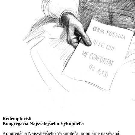
Redemptoristi
Kongregácia Najsvätejšieho Vykupiteľa
Kongregácia Najsvätejšieho Vykupiteľa, populárne nazývaná