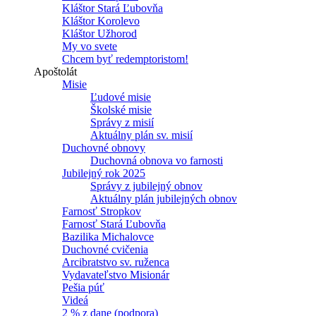
Kláštor Stará Ľubovňa
Kláštor Korolevo
Kláštor Užhorod
My vo svete
Chcem byť redemptoristom!
Apoštolát
Misie
Ľudové misie
Školské misie
Správy z misií
Aktuálny plán sv. misií
Duchovné obnovy
Duchovná obnova vo farnosti
Jubilejný rok 2025
Správy z jubilejný obnov
Aktuálny plán jubilejných obnov
Farnosť Stropkov
Farnosť Stará Ľubovňa
Bazilika Michalovce
Duchovné cvičenia
Arcibratstvo sv. ruženca
Vydavateľstvo Misionár
Pešia púť
Videá
2 % z dane (podpora)