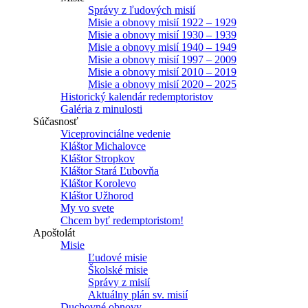
Správy z ľudových misií
Misie a obnovy misií 1922 – 1929
Misie a obnovy misií 1930 – 1939
Misie a obnovy misií 1940 – 1949
Misie a obnovy misií 1997 – 2009
Misie a obnovy misií 2010 – 2019
Misie a obnovy misií 2020 – 2025
Historický kalendár redemptoristov
Galéria z minulosti
Súčasnosť
Viceprovinciálne vedenie
Kláštor Michalovce
Kláštor Stropkov
Kláštor Stará Ľubovňa
Kláštor Korolevo
Kláštor Užhorod
My vo svete
Chcem byť redemptoristom!
Apoštolát
Misie
Ľudové misie
Školské misie
Správy z misií
Aktuálny plán sv. misií
Duchovné obnovy