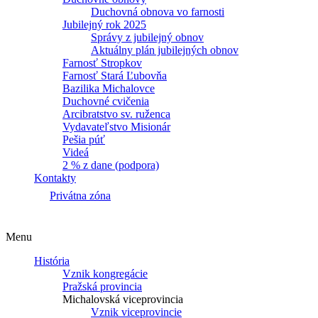
Duchovná obnova vo farnosti
Jubilejný rok 2025
Správy z jubilejný obnov
Aktuálny plán jubilejných obnov
Farnosť Stropkov
Farnosť Stará Ľubovňa
Bazilika Michalovce
Duchovné cvičenia
Arcibratstvo sv. ruženca
Vydavateľstvo Misionár
Pešia púť
Videá
2 % z dane (podpora)
Kontakty
Privátna zóna
Menu
História
Vznik kongregácie
Pražská provincia
Michalovská viceprovincia
Vznik viceprovincie