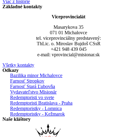
Viac z histórie
Základné kontakty
Viceprovincialát
Masarykova 35
071 01 Michalovce
tel. viceprovinciálny predstavený:
ThLic. o. Miroslav Bujdoš CSsR
+421 948 439 045
e-mail: vprovincial@misionar.sk
Všetky kontakty
Odkazy
Bazilika minor Michalovce
Farnosť Stropkov
Farnosť Stará Ľubovňa
Vydavateľstvo Misionár
Redemptoristi vo svete
Redemptoristi Bratislava - Praha
Redemptoristky - Lomnica
Redemptoristky - Kežmarok
Naše kláštory