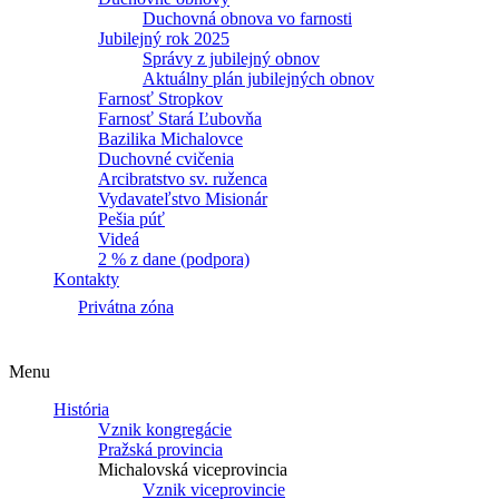
Duchovná obnova vo farnosti
Jubilejný rok 2025
Správy z jubilejný obnov
Aktuálny plán jubilejných obnov
Farnosť Stropkov
Farnosť Stará Ľubovňa
Bazilika Michalovce
Duchovné cvičenia
Arcibratstvo sv. ruženca
Vydavateľstvo Misionár
Pešia púť
Videá
2 % z dane (podpora)
Kontakty
Privátna zóna
Menu
História
Vznik kongregácie
Pražská provincia
Michalovská viceprovincia
Vznik viceprovincie