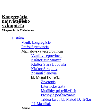
Kongregácia
najsvätejšieho
vykupiteľa
Viceprovincia Michalovce
História
Vznik kongregácie
Pražská provincia
Michalovská viceprovincia
Vznik viceprovincie
Kláštor Michalovce
Kláštor Stará Ľubovňa
Kláštor Stropkov
Zosnulí členovia
bl. Metod D. Trčka
Životopis
Liturgické texty
Modlitby pri relikviách
Prosby a poďakovania
Tríduá ku cti bl. Metod D. Trčku
J.I. Mastiliak
Misie