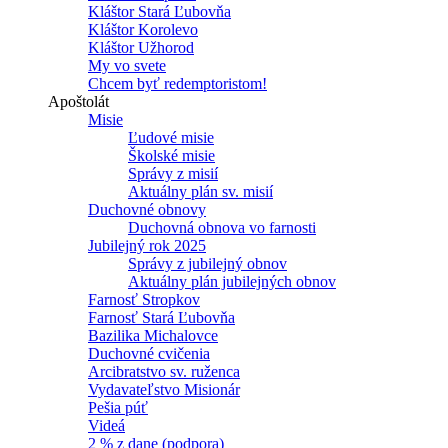
Kláštor Stará Ľubovňa
Kláštor Korolevo
Kláštor Užhorod
My vo svete
Chcem byť redemptoristom!
Apoštolát
Misie
Ľudové misie
Školské misie
Správy z misií
Aktuálny plán sv. misií
Duchovné obnovy
Duchovná obnova vo farnosti
Jubilejný rok 2025
Správy z jubilejný obnov
Aktuálny plán jubilejných obnov
Farnosť Stropkov
Farnosť Stará Ľubovňa
Bazilika Michalovce
Duchovné cvičenia
Arcibratstvo sv. ruženca
Vydavateľstvo Misionár
Pešia púť
Videá
2 % z dane (podpora)