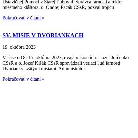
Ustavičnej Pomoci v Starej Ľubovni. Správca farnosti a rektor
miestneho kláštora, o. Ondrej Pacák CSsR, pozval trojicu
Pokračovať v čítaní »
SV. MISIE V DVORIANKACH
19. októbra 2023
V čase od 8.-15. októbra 2023, dvaja misionári o. Jozef Jurčenko
CSsR a o. Jozef Kišák CSsR sprevádzali veriaci ľud farnosti
Dvorianky svätými misiami. Administrátor
Pokračovať v čítaní »