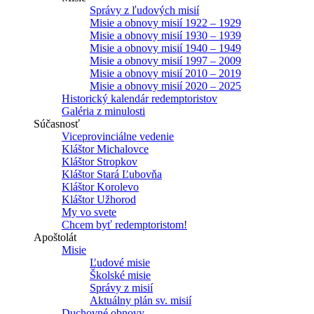
Správy z ľudových misií
Misie a obnovy misií 1922 – 1929
Misie a obnovy misií 1930 – 1939
Misie a obnovy misií 1940 – 1949
Misie a obnovy misií 1997 – 2009
Misie a obnovy misií 2010 – 2019
Misie a obnovy misií 2020 – 2025
Historický kalendár redemptoristov
Galéria z minulosti
Súčasnosť
Viceprovinciálne vedenie
Kláštor Michalovce
Kláštor Stropkov
Kláštor Stará Ľubovňa
Kláštor Korolevo
Kláštor Užhorod
My vo svete
Chcem byť redemptoristom!
Apoštolát
Misie
Ľudové misie
Školské misie
Správy z misií
Aktuálny plán sv. misií
Duchovné obnovy