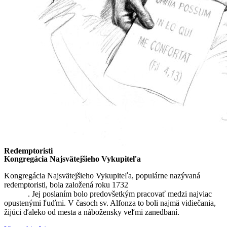
Redemptoristi
Kongregácia Najsvätejšieho Vykupiteľa
Kongregácia Najsvätejšieho Vykupiteľa, populárne nazývaná
redemptoristi, bola založená roku 1732
sv. Alfonzom Maria de
Liguori
. Jej poslaním bolo predovšetkým pracovať medzi najviac
opustenými ľuďmi. V časoch sv. Alfonza to boli najmä vidiečania,
žijúci ďaleko od mesta a nábožensky veľmi zanedbaní.