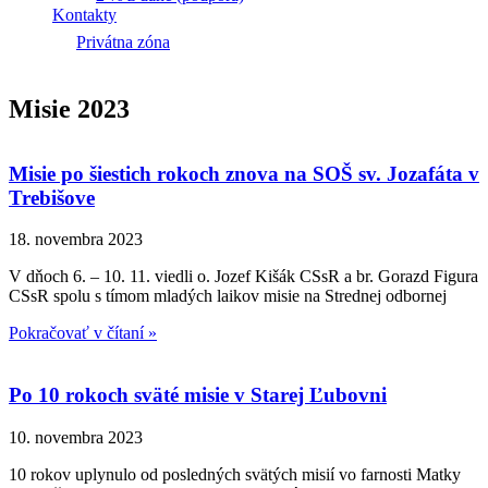
Kontakty
Privátna zóna
Misie 2023
Misie po šiestich rokoch znova na SOŠ sv. Jozafáta v
Trebišove
18. novembra 2023
V dňoch 6. – 10. 11. viedli o. Jozef Kišák CSsR a br. Gorazd Figura
CSsR spolu s tímom mladých laikov misie na Strednej odbornej
Pokračovať v čítaní »
Po 10 rokoch sväté misie v Starej Ľubovni
10. novembra 2023
10 rokov uplynulo od posledných svätých misií vo farnosti Matky