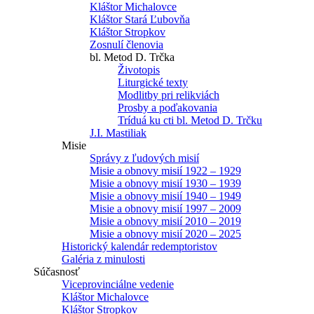
Kláštor Michalovce
Kláštor Stará Ľubovňa
Kláštor Stropkov
Zosnulí členovia
bl. Metod D. Trčka
Životopis
Liturgické texty
Modlitby pri relikviách
Prosby a poďakovania
Tríduá ku cti bl. Metod D. Trčku
J.I. Mastiliak
Misie
Správy z ľudových misií
Misie a obnovy misií 1922 – 1929
Misie a obnovy misií 1930 – 1939
Misie a obnovy misií 1940 – 1949
Misie a obnovy misií 1997 – 2009
Misie a obnovy misií 2010 – 2019
Misie a obnovy misií 2020 – 2025
Historický kalendár redemptoristov
Galéria z minulosti
Súčasnosť
Viceprovinciálne vedenie
Kláštor Michalovce
Kláštor Stropkov