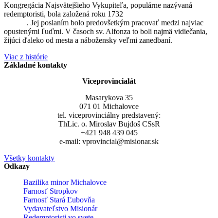
Kongregácia Najsvätejšieho Vykupiteľa, populárne nazývaná
redemptoristi, bola založená roku 1732
sv. Alfonzom Maria de
Liguori
. Jej poslaním bolo predovšetkým pracovať medzi najviac
opustenými ľuďmi. V časoch sv. Alfonza to boli najmä vidiečania,
žijúci ďaleko od mesta a nábožensky veľmi zanedbaní.
Viac z histórie
Základné kontakty
Viceprovincialát
Masarykova 35
071 01 Michalovce
tel. viceprovinciálny predstavený:
ThLic. o. Miroslav Bujdoš CSsR
+421 948 439 045
e-mail: vprovincial@misionar.sk
Všetky kontakty
Odkazy
Bazilika minor Michalovce
Farnosť Stropkov
Farnosť Stará Ľubovňa
Vydavateľstvo Misionár
Redemptoristi vo svete