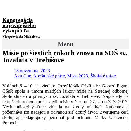
Kongregácia
najsvätejšieho
vykupiteľa
Viceprovincia Michalovce
Menu
Misie po šiestich rokoch znova na SOŠ sv.
Jozafáta v Trebišove
18 novembra, 2023
Aktuálne
,
Apoštolské práce
,
Misie 2023
,
Školské misie
V dňoch 6. – 10. 11. viedli o. Jozef Kišák CSsR a br. Gorazd Figura
CSsR spolu s tímom mladých laikov misie na Strednej odbornej
škole služieb a priemyslu sv. Jozafáta v Trebišove. Naposledy na
tejto škole redemptoristi viedli misie v čase od 27. 2. do 3. 3. 2017.
Nech milosrdný Otec zhliada na životy mladých študentov a
požehnáva ich nádejou a odvahou žiť dobrý život. Zverujeme celú
školu, aj pedagogický personál pod ochranu Matky Ustavičnej
Pomoci.