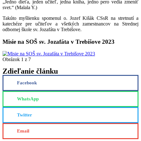
„Jedno dieťa, jeden učiteľ, jedna kniha, jedno pero vedia zmeniť
svet.“ (Malala Y.)
Takúto myšlienku spomenul o. Jozef Kišák CSsR na stretnutí a
katechéze pre učiteľov a všetkých zamestnancov na Strednej
odbornej škole sv. Jozafáta v Trebišove.
Misie na SOŠ sv. Jozafáta v Trebišove 2023
Obrázok 1 z 7
Zdieľanie článku
Facebook
WhatsApp
Twitter
Email