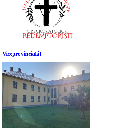
Viceprovincialát