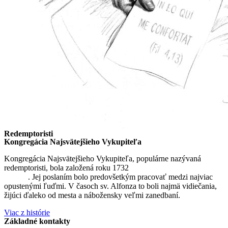
Redemptoristi
Kongregácia Najsvätejšieho Vykupiteľa
Kongregácia Najsvätejšieho Vykupiteľa, populárne nazývaná
redemptoristi, bola založená roku 1732
sv. Alfonzom Maria de
Liguori
. Jej poslaním bolo predovšetkým pracovať medzi najviac
opustenými ľuďmi. V časoch sv. Alfonza to boli najmä vidiečania,
žijúci ďaleko od mesta a nábožensky veľmi zanedbaní.
Viac z histórie
Základné kontakty