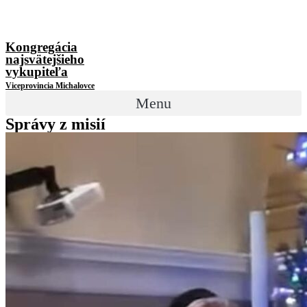
Kongregácia
najsvätejšieho
vykupiteľa
Viceprovincia Michalovce
Menu
Správy z misií