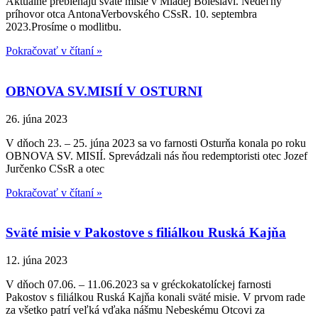
Aktuálne prebiehajú sväté misie v Mladej Boleslavi. Nedeľný
príhovor otca AntonaVerbovského CSsR. 10. septembra
2023.Prosíme o modlitbu.
Pokračovať v čítaní »
OBNOVA SV.MISIÍ V OSTURNI
26. júna 2023
V dňoch 23. – 25. júna 2023 sa vo farnosti Osturňa konala po roku
OBNOVA SV. MISIÍ. Sprevádzali nás ňou redemptoristi otec Jozef
Jurčenko CSsR a otec
Pokračovať v čítaní »
Sväté misie v Pakostove s filiálkou Ruská Kajňa
12. júna 2023
V dňoch 07.06. – 11.06.2023 sa v gréckokatolíckej farnosti
Pakostov s filiálkou Ruská Kajňa konali sväté misie. V prvom rade
za všetko patrí veľká vďaka nášmu Nebeskému Otcovi za