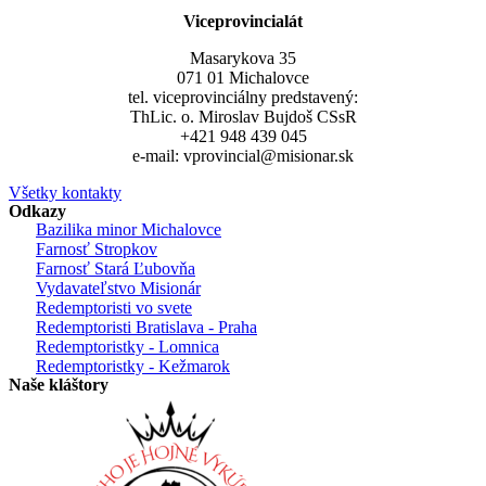
Viceprovincialát
Masarykova 35
071 01 Michalovce
tel. viceprovinciálny predstavený:
ThLic. o. Miroslav Bujdoš CSsR
+421 948 439 045
e-mail: vprovincial@misionar.sk
Všetky kontakty
Odkazy
Bazilika minor Michalovce
Farnosť Stropkov
Farnosť Stará Ľubovňa
Vydavateľstvo Misionár
Redemptoristi vo svete
Redemptoristi Bratislava - Praha
Redemptoristky - Lomnica
Redemptoristky - Kežmarok
Naše kláštory