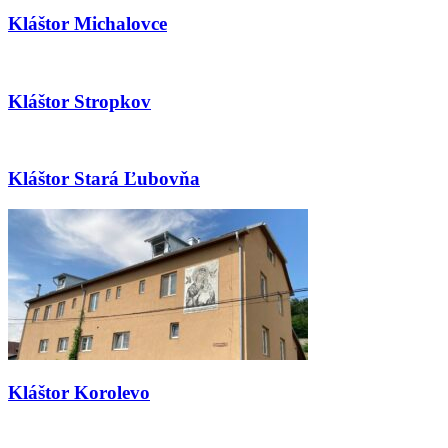
Kláštor Michalovce
Kláštor Stropkov
Kláštor Stará Ľubovňa
Kláštor Korolevo