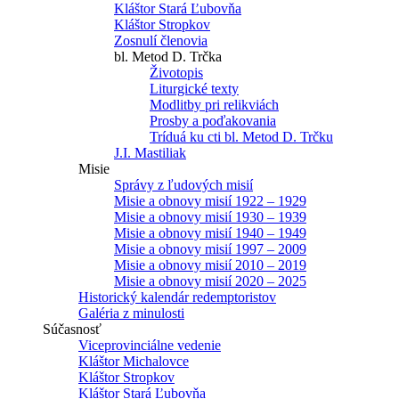
Kláštor Stará Ľubovňa
Kláštor Stropkov
Zosnulí členovia
bl. Metod D. Trčka
Životopis
Liturgické texty
Modlitby pri relikviách
Prosby a poďakovania
Tríduá ku cti bl. Metod D. Trčku
J.I. Mastiliak
Misie
Správy z ľudových misií
Misie a obnovy misií 1922 – 1929
Misie a obnovy misií 1930 – 1939
Misie a obnovy misií 1940 – 1949
Misie a obnovy misií 1997 – 2009
Misie a obnovy misií 2010 – 2019
Misie a obnovy misií 2020 – 2025
Historický kalendár redemptoristov
Galéria z minulosti
Súčasnosť
Viceprovinciálne vedenie
Kláštor Michalovce
Kláštor Stropkov
Kláštor Stará Ľubovňa