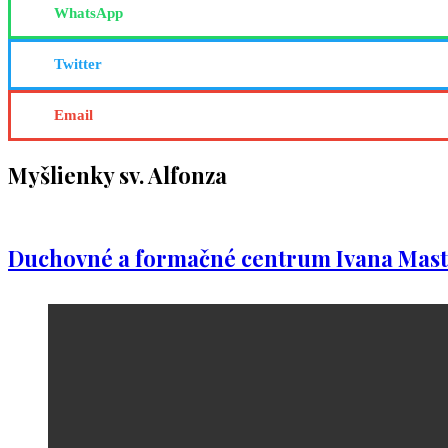
WhatsApp
Twitter
Email
Myšlienky sv. Alfonza
Duchovné a formačné centrum Ivana Mast