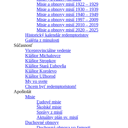
Misie a obnovy misií 1922 – 1929
Misie a obnovy misií 1930 – 1939
Misie a obnovy misií 1940 – 1949
Misie a obnovy misií 1997 – 2009
Misie a obnovy misií 2010 – 2019
Misie a obnovy misií 2020 – 2025
Historický kalendár redemptoristov
Galéria z minulosti
Súčasnosť
Viceprovinciálne vedenie
Kláštor Michalovce
Kláštor Stropkov
Kláštor Stará Ľubovňa
Kláštor Korolevo
Kláštor Užhorod
My vo svete
Chcem byť redemptoristom!
Apoštolát
Misie
Ľudové misie
Školské misie
Správy z misií
Aktuálny plán sv. misií
Duchovné obnovy
Duchovná obnova vo farnosti