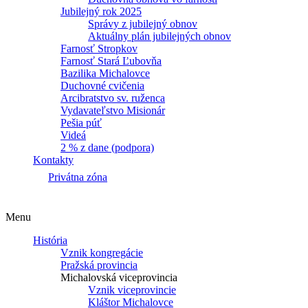
Jubilejný rok 2025
Správy z jubilejný obnov
Aktuálny plán jubilejných obnov
Farnosť Stropkov
Farnosť Stará Ľubovňa
Bazilika Michalovce
Duchovné cvičenia
Arcibratstvo sv. ruženca
Vydavateľstvo Misionár
Pešia púť
Videá
2 % z dane (podpora)
Kontakty
Privátna zóna
Menu
História
Vznik kongregácie
Pražská provincia
Michalovská viceprovincia
Vznik viceprovincie
Kláštor Michalovce