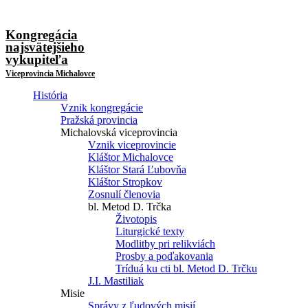
Kongregácia
najsvätejšieho
vykupiteľa
Viceprovincia Michalovce
História
Vznik kongregácie
Pražská provincia
Michalovská viceprovincia
Vznik viceprovincie
Kláštor Michalovce
Kláštor Stará Ľubovňa
Kláštor Stropkov
Zosnulí členovia
bl. Metod D. Trčka
Životopis
Liturgické texty
Modlitby pri relikviách
Prosby a poďakovania
Tríduá ku cti bl. Metod D. Trčku
J.I. Mastiliak
Misie
Správy z ľudových misií