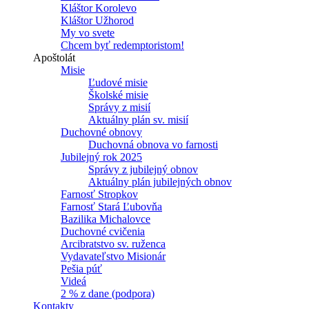
Kláštor Korolevo
Kláštor Užhorod
My vo svete
Chcem byť redemptoristom!
Apoštolát
Misie
Ľudové misie
Školské misie
Správy z misií
Aktuálny plán sv. misií
Duchovné obnovy
Duchovná obnova vo farnosti
Jubilejný rok 2025
Správy z jubilejný obnov
Aktuálny plán jubilejných obnov
Farnosť Stropkov
Farnosť Stará Ľubovňa
Bazilika Michalovce
Duchovné cvičenia
Arcibratstvo sv. ruženca
Vydavateľstvo Misionár
Pešia púť
Videá
2 % z dane (podpora)
Kontakty