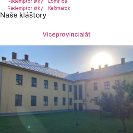
Redemptoristky - Lomnica
Redemptoristky - Kežmarok
Naše kláštory
Viceprovincialát