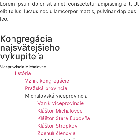
Lorem ipsum dolor sit amet, consectetur adipiscing elit. Ut
elit tellus, luctus nec ullamcorper mattis, pulvinar dapibus
leo.
Kongregácia
najsvätejšieho
vykupiteľa
Viceprovincia Michalovce
História
Vznik kongregácie
Pražská provincia
Michalovská viceprovincia
Vznik viceprovincie
Kláštor Michalovce
Kláštor Stará Ľubovňa
Kláštor Stropkov
Zosnulí členovia