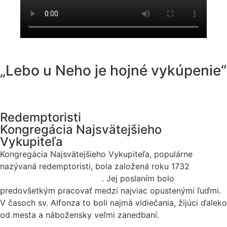
„Lebo u Neho je hojné vykúpenie“
Redemptoristi
Kongregácia Najsvätejšieho
Vykupiteľa
Kongregácia Najsvätejšieho Vykupiteľa, populárne
nazývaná redemptoristi, bola založená roku 1732
sv.
Alfonzom Maria de Liguori
. Jej poslaním bolo
predovšetkým pracovať medzi najviac opustenými ľuďmi.
V časoch sv. Alfonza to boli najmä vidiečania, žijúci ďaleko
od mesta a nábožensky veľmi zanedbaní.