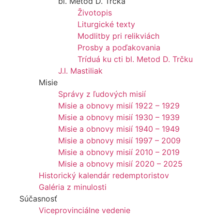
bl. Metod D. Trčka
Životopis
Liturgické texty
Modlitby pri relikviách
Prosby a poďakovania
Tríduá ku cti bl. Metod D. Trčku
J.I. Mastiliak
Misie
Správy z ľudových misií
Misie a obnovy misií 1922 – 1929
Misie a obnovy misií 1930 – 1939
Misie a obnovy misií 1940 – 1949
Misie a obnovy misií 1997 – 2009
Misie a obnovy misií 2010 – 2019
Misie a obnovy misií 2020 – 2025
Historický kalendár redemptoristov
Galéria z minulosti
Súčasnosť
Viceprovinciálne vedenie