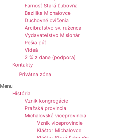
Farnosť Stará Ľubovňa
Bazilika Michalovce
Duchovné cvičenia
Arcibratstvo sv. ruženca
Vydavateľstvo Misionár
Pešia púť
Videá
2 % z dane (podpora)
Kontakty
Privátna zóna
Menu
História
Vznik kongregácie
Pražská provincia
Michalovská viceprovincia
Vznik viceprovincie
Kláštor Michalovce
Kláštor Stará Ľubovňa