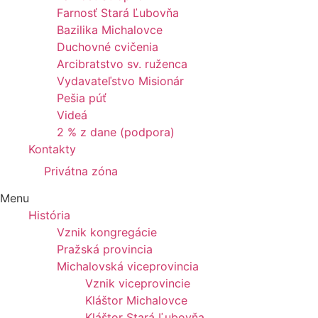
Farnosť Stará Ľubovňa
Bazilika Michalovce
Duchovné cvičenia
Arcibratstvo sv. ruženca
Vydavateľstvo Misionár
Pešia púť
Videá
2 % z dane (podpora)
Kontakty
Privátna zóna
Menu
História
Vznik kongregácie
Pražská provincia
Michalovská viceprovincia
Vznik viceprovincie
Kláštor Michalovce
Kláštor Stará Ľubovňa