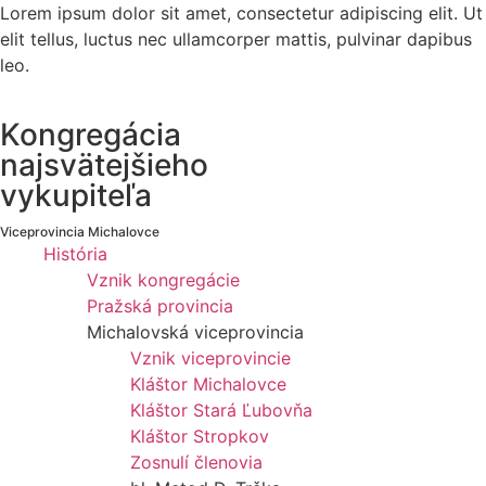
Lorem ipsum dolor sit amet, consectetur adipiscing elit. Ut
elit tellus, luctus nec ullamcorper mattis, pulvinar dapibus
leo.
Kongregácia
najsvätejšieho
vykupiteľa
Viceprovincia Michalovce
História
Vznik kongregácie
Pražská provincia
Michalovská viceprovincia
Vznik viceprovincie
Kláštor Michalovce
Kláštor Stará Ľubovňa
Kláštor Stropkov
Zosnulí členovia