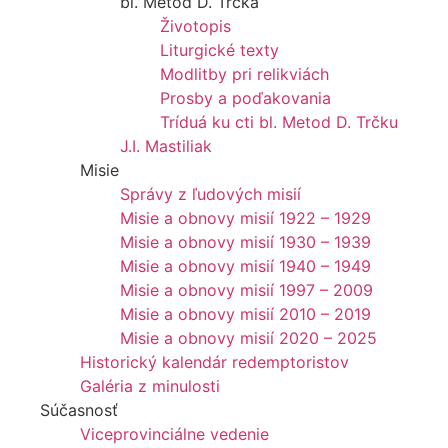
bl. Metod D. Trčka
Životopis
Liturgické texty
Modlitby pri relikviách
Prosby a poďakovania
Tríduá ku cti bl. Metod D. Trčku
J.I. Mastiliak
Misie
Správy z ľudových misií
Misie a obnovy misií 1922 – 1929
Misie a obnovy misií 1930 – 1939
Misie a obnovy misií 1940 – 1949
Misie a obnovy misií 1997 – 2009
Misie a obnovy misií 2010 – 2019
Misie a obnovy misií 2020 – 2025
Historický kalendár redemptoristov
Galéria z minulosti
Súčasnosť
Viceprovinciálne vedenie