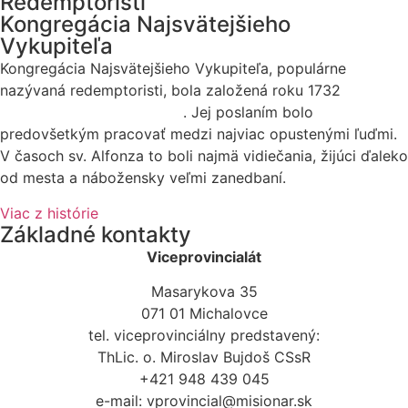
Redemptoristi
Kongregácia Najsvätejšieho
Vykupiteľa
Kongregácia Najsvätejšieho Vykupiteľa, populárne
nazývaná redemptoristi, bola založená roku 1732
sv.
Alfonzom Maria de Liguori
. Jej poslaním bolo
predovšetkým pracovať medzi najviac opustenými ľuďmi.
V časoch sv. Alfonza to boli najmä vidiečania, žijúci ďaleko
od mesta a nábožensky veľmi zanedbaní.
Viac z histórie
Základné kontakty
Viceprovincialát
Masarykova 35
071 01 Michalovce
tel. viceprovinciálny predstavený:
ThLic. o. Miroslav Bujdoš CSsR
+421 948 439 045
e-mail: vprovincial@misionar.sk