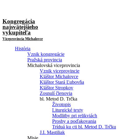
Kongregácia
najsvätejšieho
vykupiteľa
Viceprovincia Michalovce
História
Vznik kongregácie
Pražská provincia
Michalovská viceprovincia
Vznik viceprovincie
Kláštor Michalovce
Kláštor Stará Ľubovňa
Kláštor Stropkov
Zosnulí členovia
bl. Metod D. Trčka
Životopis
Liturgické texty
Modlitby pri relikviách
Prosby a poďakovania
Tríduá ku cti bl. Metod D. Trčku
J.I. Mastiliak
Misie