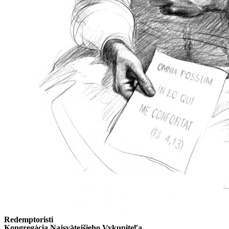
Redemptoristi
Kongregácia Najsvätejšieho Vykupiteľa