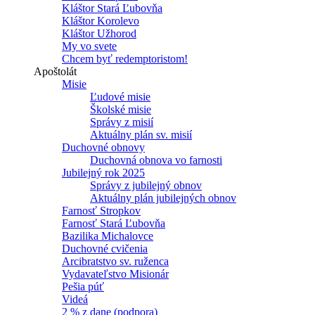
Kláštor Stará Ľubovňa
Kláštor Korolevo
Kláštor Užhorod
My vo svete
Chcem byť redemptoristom!
Apoštolát
Misie
Ľudové misie
Školské misie
Správy z misií
Aktuálny plán sv. misií
Duchovné obnovy
Duchovná obnova vo farnosti
Jubilejný rok 2025
Správy z jubilejný obnov
Aktuálny plán jubilejných obnov
Farnosť Stropkov
Farnosť Stará Ľubovňa
Bazilika Michalovce
Duchovné cvičenia
Arcibratstvo sv. ruženca
Vydavateľstvo Misionár
Pešia púť
Videá
2 % z dane (podpora)