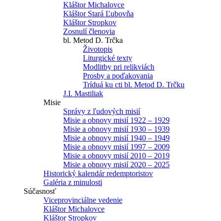
Kláštor Michalovce
Kláštor Stará Ľubovňa
Kláštor Stropkov
Zosnulí členovia
bl. Metod D. Trčka
Životopis
Liturgické texty
Modlitby pri relikviách
Prosby a poďakovania
Tríduá ku cti bl. Metod D. Trčku
J.I. Mastiliak
Misie
Správy z ľudových misií
Misie a obnovy misií 1922 – 1929
Misie a obnovy misií 1930 – 1939
Misie a obnovy misií 1940 – 1949
Misie a obnovy misií 1997 – 2009
Misie a obnovy misií 2010 – 2019
Misie a obnovy misií 2020 – 2025
Historický kalendár redemptoristov
Galéria z minulosti
Súčasnosť
Viceprovinciálne vedenie
Kláštor Michalovce
Kláštor Stropkov