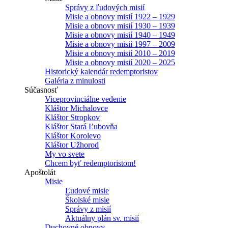
Správy z ľudových misií
Misie a obnovy misií 1922 – 1929
Misie a obnovy misií 1930 – 1939
Misie a obnovy misií 1940 – 1949
Misie a obnovy misií 1997 – 2009
Misie a obnovy misií 2010 – 2019
Misie a obnovy misií 2020 – 2025
Historický kalendár redemptoristov
Galéria z minulosti
Súčasnosť
Viceprovinciálne vedenie
Kláštor Michalovce
Kláštor Stropkov
Kláštor Stará Ľubovňa
Kláštor Korolevo
Kláštor Užhorod
My vo svete
Chcem byť redemptoristom!
Apoštolát
Misie
Ľudové misie
Školské misie
Správy z misií
Aktuálny plán sv. misií
Duchovné obnovy