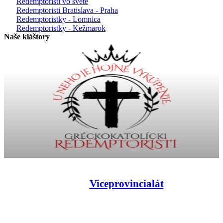
Redemptoristi vo svete
Redemptoristi Bratislava - Praha
Redemptoristky - Lomnica
Redemptoristky - Kežmarok
Naše kláštory
Viceprovincialát