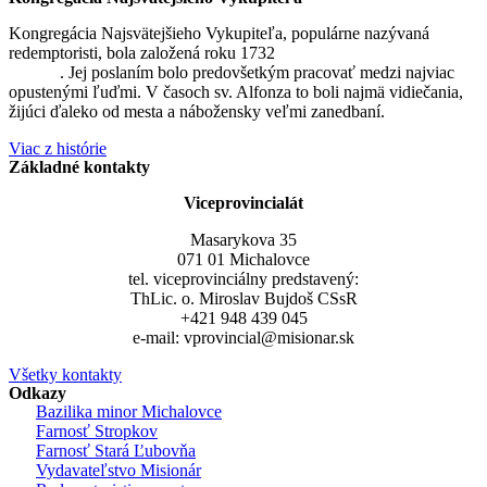
Kongregácia Najsvätejšieho Vykupiteľa, populárne nazývaná
redemptoristi, bola založená roku 1732
sv. Alfonzom Maria de
Liguori
. Jej poslaním bolo predovšetkým pracovať medzi najviac
opustenými ľuďmi. V časoch sv. Alfonza to boli najmä vidiečania,
žijúci ďaleko od mesta a nábožensky veľmi zanedbaní.
Viac z histórie
Základné kontakty
Viceprovincialát
Masarykova 35
071 01 Michalovce
tel. viceprovinciálny predstavený:
ThLic. o. Miroslav Bujdoš CSsR
+421 948 439 045
e-mail: vprovincial@misionar.sk
Všetky kontakty
Odkazy
Bazilika minor Michalovce
Farnosť Stropkov
Farnosť Stará Ľubovňa
Vydavateľstvo Misionár