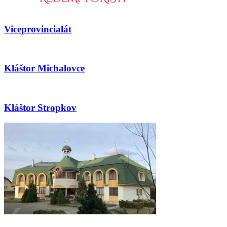
Viceprovincialát
Kláštor Michalovce
Kláštor Stropkov