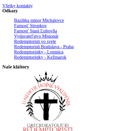
Všetky kontakty
Odkazy
Bazilika minor Michalovce
Farnosť Stropkov
Farnosť Stará Ľubovňa
Vydavateľstvo Misionár
Redemptoristi vo svete
Redemptoristi Bratislava - Praha
Redemptoristky - Lomnica
Redemptoristky - Kežmarok
Naše kláštory