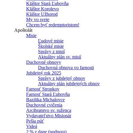
Kláštor Stará Ľubovňa
Kláštor Korolevo
Kláštor Užhorod
My vo svete
Chcem byť redemptoristom!
Apoštolát
Misie
Ľudové misie
Školské misie
Správy z misií
Aktuálny plán sv. misií
Duchovné obnovy
Duchovná obnova vo farnosti
Jubilejný rok 2025
Správy z jubilejný obnov
Aktuálny plán jubilejných obnov
Farnosť Stropkov
Farnosť Stará Ľubovňa
Bazilika Michalovce
Duchovné cvičenia
Arcibratstvo sv. ruženca
Vydavateľstvo Misionár
Pešia púť
Videá
2 % z dane (podpora)