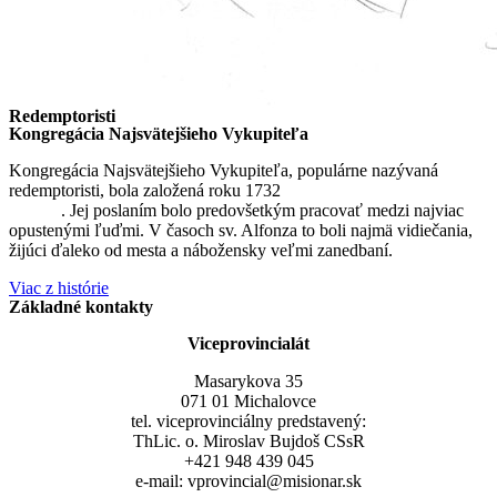
Redemptoristi
Kongregácia Najsvätejšieho Vykupiteľa
Kongregácia Najsvätejšieho Vykupiteľa, populárne nazývaná
redemptoristi, bola založená roku 1732
sv. Alfonzom Maria de
Liguori
. Jej poslaním bolo predovšetkým pracovať medzi najviac
opustenými ľuďmi. V časoch sv. Alfonza to boli najmä vidiečania,
žijúci ďaleko od mesta a nábožensky veľmi zanedbaní.
Viac z histórie
Základné kontakty
Viceprovincialát
Masarykova 35
071 01 Michalovce
tel. viceprovinciálny predstavený:
ThLic. o. Miroslav Bujdoš CSsR
+421 948 439 045
e-mail: vprovincial@misionar.sk