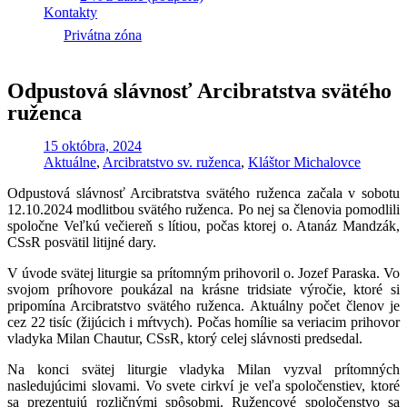
Kontakty
Privátna zóna
Odpustová slávnosť Arcibratstva svätého
ruženca
15 októbra, 2024
Aktuálne
,
Arcibratstvo sv. ruženca
,
Kláštor Michalovce
Odpustová slávnosť Arcibratstva svätého ruženca začala v sobotu
12.10.2024 modlitbou svätého ruženca. Po nej sa členovia pomodlili
spoločne Veľkú večiereň s lítiou, počas ktorej o. Atanáz Mandzák,
CSsR posvätil litijné dary.
V úvode svätej liturgie sa prítomným prihovoril o. Jozef Paraska. Vo
svojom príhovore poukázal na krásne tridsiate výročie, ktoré si
pripomína Arcibratstvo svätého ruženca. Aktuálny počet členov je
cez 22 tisíc (žijúcich i mŕtvych). Počas homílie sa veriacim prihovor
vladyka Milan Chautur, CSsR, ktorý celej slávnosti predsedal.
Na konci svätej liturgie vladyka Milan vyzval prítomných
nasledujúcimi slovami. Vo svete cirkví je veľa spoločenstiev, ktoré
sa prezentujú rozličnými spôsobmi. Ružencové spoločenstvo sa