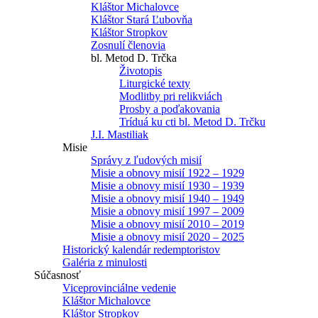
Kláštor Michalovce
Kláštor Stará Ľubovňa
Kláštor Stropkov
Zosnulí členovia
bl. Metod D. Trčka
Životopis
Liturgické texty
Modlitby pri relikviách
Prosby a poďakovania
Tríduá ku cti bl. Metod D. Trčku
J.I. Mastiliak
Misie
Správy z ľudových misií
Misie a obnovy misií 1922 – 1929
Misie a obnovy misií 1930 – 1939
Misie a obnovy misií 1940 – 1949
Misie a obnovy misií 1997 – 2009
Misie a obnovy misií 2010 – 2019
Misie a obnovy misií 2020 – 2025
Historický kalendár redemptoristov
Galéria z minulosti
Súčasnosť
Viceprovinciálne vedenie
Kláštor Michalovce
Kláštor Stropkov