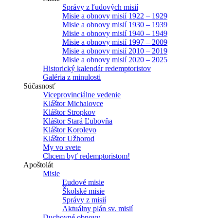
Správy z ľudových misií
Misie a obnovy misií 1922 – 1929
Misie a obnovy misií 1930 – 1939
Misie a obnovy misií 1940 – 1949
Misie a obnovy misií 1997 – 2009
Misie a obnovy misií 2010 – 2019
Misie a obnovy misií 2020 – 2025
Historický kalendár redemptoristov
Galéria z minulosti
Súčasnosť
Viceprovinciálne vedenie
Kláštor Michalovce
Kláštor Stropkov
Kláštor Stará Ľubovňa
Kláštor Korolevo
Kláštor Užhorod
My vo svete
Chcem byť redemptoristom!
Apoštolát
Misie
Ľudové misie
Školské misie
Správy z misií
Aktuálny plán sv. misií
Duchovné obnovy