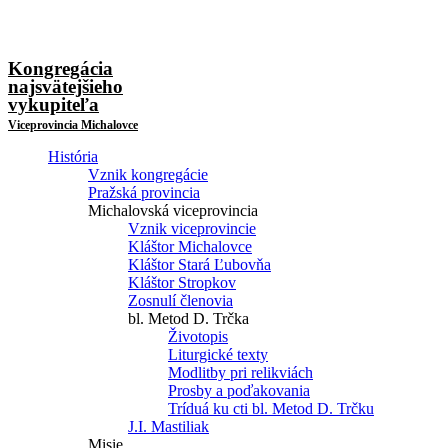
Kongregácia
najsvätejšieho
vykupiteľa
Viceprovincia Michalovce
História
Vznik kongregácie
Pražská provincia
Michalovská viceprovincia
Vznik viceprovincie
Kláštor Michalovce
Kláštor Stará Ľubovňa
Kláštor Stropkov
Zosnulí členovia
bl. Metod D. Trčka
Životopis
Liturgické texty
Modlitby pri relikviách
Prosby a poďakovania
Tríduá ku cti bl. Metod D. Trčku
J.I. Mastiliak
Misie