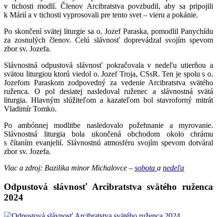
v tichosti modlí. Členov Arcibratstva povzbudil, aby sa pripojili
k Márií a v tichosti vyprosovali pre tento svet – vieru a pokánie.
Po skončení svätej liturgie sa o. Jozef Paraska, pomodlil Panychídu
za zosnulých členov. Celú slávnosť doprevádzal svojím spevom
zbor sv. Jozefa.
Slávnostná odpustová slávnosť pokračovala v nedeľu utierňou a
svätou liturgiou ktorú viedol o. Jozef Troja, CSsR. Ten je spolu s o.
Jozefom Paraskom zodpovedný za vedenie Arcibratstva svätého
ruženca. O pol desiatej nasledoval ruženec a slávnostná svätá
liturgia. Hlavným slúžiteľom a kazateľom bol stavroforný mitrát
Vladimír Tomko.
Po ambónnej modlitbe nasledovalo požehnanie a myrovanie.
Slávnostná liturgia bola ukončená obchodom okolo chrámu
s čítaním evanjelií. Slávnostnú atmosféru svojím spevom dotváral
zbor sv. Jozefa.
Viac a zdroj: Bazilika minor Michalovce –
sobota
a
nedeľa
Odpustová slávnosť Arcibratstva svätého ruženca
2024