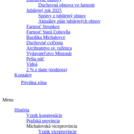
Duchovná obnova vo farnosti
Jubilejný rok 2025
Správy z jubilejný obnov
Aktuálny plán jubilejných obnov
Farnosť Stropkov
Farnosť Stará Ľubovňa
Bazilika Michalovce
Duchovné cvičenia
Arcibratstvo sv. ruženca
Vydavateľstvo Misionár
Pešia púť
Videá
2 % z dane (podpora)
Kontakty
Privátna zóna
Menu
História
Vznik kongregácie
Pražská provincia
Michalovská viceprovincia
Vznik viceprovincie