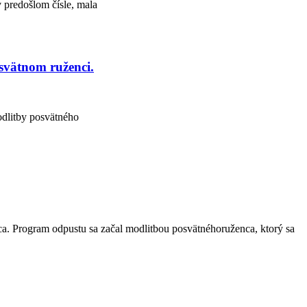
v predošlom čísle, mala
osvätnom ruženci.
odlitby posvätného
ca. Program odpustu sa začal modlitbou posvätnéhoruženca, ktorý sa