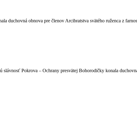
la duchovná obnova pre členov Arcibratstva svätého ruženca z farnosti
vú slávnosť Pokrova – Ochrany presvätej Bohorodičky konala duchovná