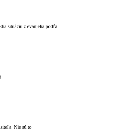
dia situáciu z evanjelia podľa
á
iteľa. Nie sú to