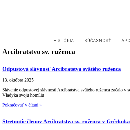
KONGREGÁCIA
NAJSVÄTEJŠIEHO
VYKUPITEĽA
VICEPROVINCIA MICHALOVCE
HISTÓRIA
SÚČASNOSŤ
AP
Arcibratstvo sv. ruženca
Odpustová slávnosť Arcibratstva svätého ruženca
13. októbra 2025
Slávenie odpustovej slávnosti Arcibratstva svätého ruženca začalo v
Vladyka svoju homíliu
Pokračovať v čítaní »
Stretnutie členov Arcibratstva sv. ruženca v Gréckokat