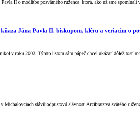
 Pavla II o modlitbe posvätného ruženca, ktorá, ako už sme spomínali 
o kňaza Jána Pavla II. biskupom, kléru a veriacim o p
 vznikol v roku 2002. Týmto listom sám pápež chcel ukázať dôležitosť m
 v Michalovciach sláviliodpustovú slávnosť Arcibratstva svätého ružen