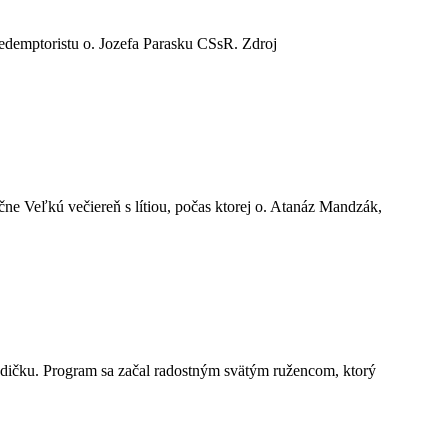
 redemptoristu o. Jozefa Parasku CSsR. Zdroj
ne Veľkú večiereň s lítiou, počas ktorej o. Atanáz Mandzák,
orodičku. Program sa začal radostným svätým ružencom, ktorý