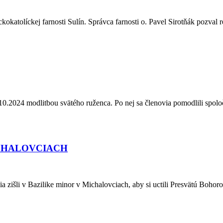
ckokatolíckej farnosti Sulín. Správca farnosti o. Pavel Sirotňák pozval
10.2024 modlitbou svätého ruženca. Po nej sa členovia pomodlili spoloč
ICHALOVCIACH
ia zišli v Bazilike minor v Michalovciach, aby si uctili Presvätú Boh