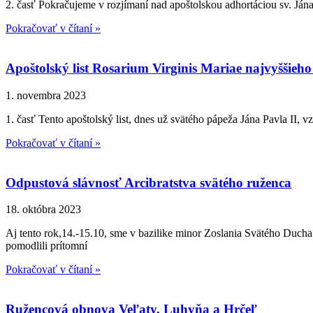
2. časť Pokračujeme v rozjímaní nad apoštolskou adhortáciou sv. Jána
Pokračovať v čítaní »
Apoštolský list Rosarium Virginis Mariae najvyššieh
1. novembra 2023
1. časť Tento apoštolský list, dnes už svätého pápeža Jána Pavla II,
Pokračovať v čítaní »
Odpustová slávnosť Arcibratstva svätého ruženca
18. októbra 2023
Aj tento rok,14.-15.10, sme v bazilike minor Zoslania Svätého Ducha
pomodlili prítomní
Pokračovať v čítaní »
Ružencová obnova Veľaty, Luhyňa a Hrčeľ