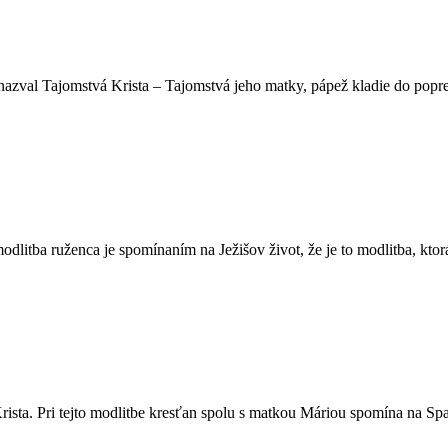
I nazval Tajomstvá Krista – Tajomstvá jeho matky, pápež kladie do popre
dlitba ruženca je spomínaním na Ježišov život, že je to modlitba, ktor
ista. Pri tejto modlitbe kresťan spolu s matkou Máriou spomína na Spas