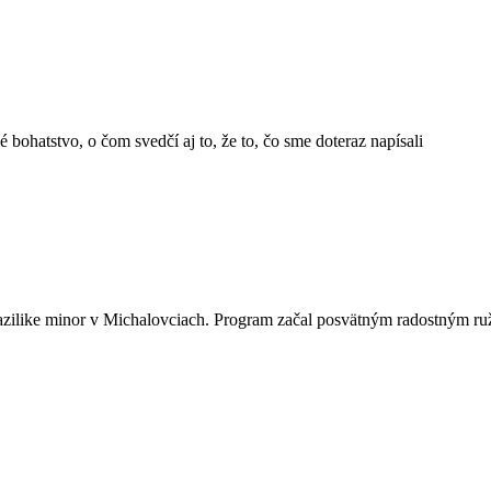
 bohatstvo, o čom svedčí aj to, že to, čo sme doteraz napísali
 Bazilike minor v Michalovciach. Program začal posvätným radostným r