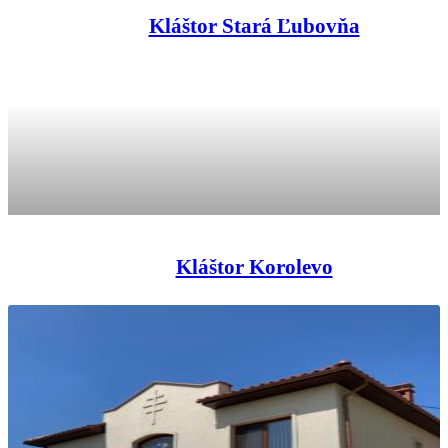
Kláštor Stará Ľubovňa
Kláštor Korolevo