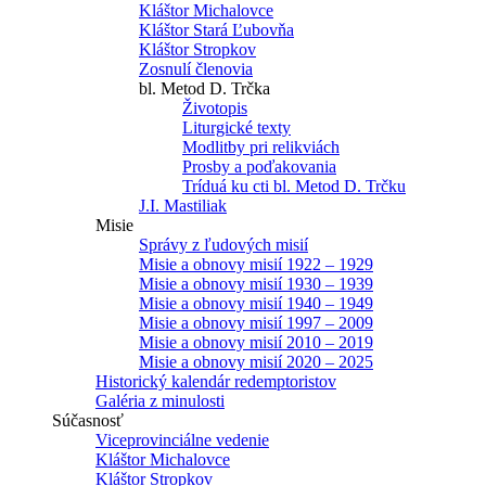
Kláštor Michalovce
Kláštor Stará Ľubovňa
Kláštor Stropkov
Zosnulí členovia
bl. Metod D. Trčka
Životopis
Liturgické texty
Modlitby pri relikviách
Prosby a poďakovania
Tríduá ku cti bl. Metod D. Trčku
J.I. Mastiliak
Misie
Správy z ľudových misií
Misie a obnovy misií 1922 – 1929
Misie a obnovy misií 1930 – 1939
Misie a obnovy misií 1940 – 1949
Misie a obnovy misií 1997 – 2009
Misie a obnovy misií 2010 – 2019
Misie a obnovy misií 2020 – 2025
Historický kalendár redemptoristov
Galéria z minulosti
Súčasnosť
Viceprovinciálne vedenie
Kláštor Michalovce
Kláštor Stropkov