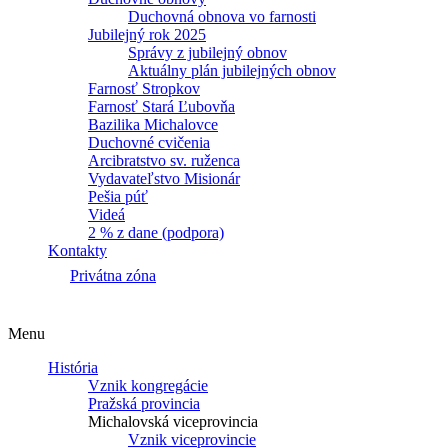
Duchovná obnova vo farnosti
Jubilejný rok 2025
Správy z jubilejný obnov
Aktuálny plán jubilejných obnov
Farnosť Stropkov
Farnosť Stará Ľubovňa
Bazilika Michalovce
Duchovné cvičenia
Arcibratstvo sv. ruženca
Vydavateľstvo Misionár
Pešia púť
Videá
2 % z dane (podpora)
Kontakty
Privátna zóna
Menu
História
Vznik kongregácie
Pražská provincia
Michalovská viceprovincia
Vznik viceprovincie