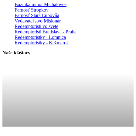
Bazilika minor Michalovce
Farnosť Stropkov
Farnosť Stará Ľubovňa
Vydavateľstvo Misionár
Redemptoristi vo svete
Redemptoristi Bratislava - Praha
Redemptoristky - Lomnica
Redemptoristky - Kežmarok
Naše kláštory