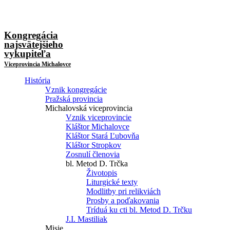
Kongregácia
najsvätejšieho
vykupiteľa
Viceprovincia Michalovce
História
Vznik kongregácie
Pražská provincia
Michalovská viceprovincia
Vznik viceprovincie
Kláštor Michalovce
Kláštor Stará Ľubovňa
Kláštor Stropkov
Zosnulí členovia
bl. Metod D. Trčka
Životopis
Liturgické texty
Modlitby pri relikviách
Prosby a poďakovania
Tríduá ku cti bl. Metod D. Trčku
J.I. Mastiliak
Misie