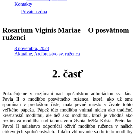
Kontakty
Privátna zóna
Rosarium Viginis Mariae – O posvätnom
ruženci
8 novembra, 2023
Aktuálne
,
Arcibratstvo sv. ruženca
2. časť
Pokračujeme v rozjímaní nad apoštolskou adhortáciou sv. Jána
Pavla II o modlitbe posvätného ruženca, ktorá, ako už sme
spomínali v predošlom čísle, mala pevné miesto v živote tohto
veľkého pápeža. Pápež túto modlitbu vnímal nielen ako tradičnú
kresťanskú modlitbu, ale tiež ako modlitbu, ktorá je vhodná ako
rozjímavá modlitba nad tajomstvom života Ježiša Krista. Preto Ján
Pavol II naliehavo odporúčal oživiť modlitbu ruženca v našich
cirkevných spoločenstvách. Takéto vhlbovanie sa do tejto modlitby