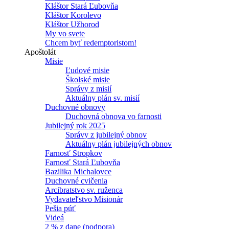
Kláštor Stará Ľubovňa
Kláštor Korolevo
Kláštor Užhorod
My vo svete
Chcem byť redemptoristom!
Apoštolát
Misie
Ľudové misie
Školské misie
Správy z misií
Aktuálny plán sv. misií
Duchovné obnovy
Duchovná obnova vo farnosti
Jubilejný rok 2025
Správy z jubilejný obnov
Aktuálny plán jubilejných obnov
Farnosť Stropkov
Farnosť Stará Ľubovňa
Bazilika Michalovce
Duchovné cvičenia
Arcibratstvo sv. ruženca
Vydavateľstvo Misionár
Pešia púť
Videá
2 % z dane (podpora)