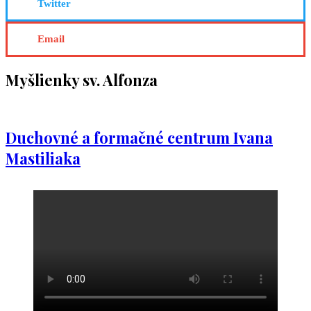
Twitter
Email
Myšlienky sv. Alfonza
Duchovné a formačné centrum Ivana
Mastiliaka