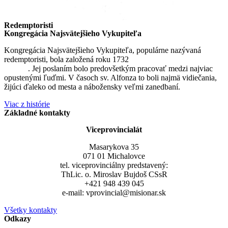
Redemptoristi
Kongregácia Najsvätejšieho Vykupiteľa
Kongregácia Najsvätejšieho Vykupiteľa, populárne nazývaná
redemptoristi, bola založená roku 1732
sv. Alfonzom Maria de
Liguori
. Jej poslaním bolo predovšetkým pracovať medzi najviac
opustenými ľuďmi. V časoch sv. Alfonza to boli najmä vidiečania,
žijúci ďaleko od mesta a nábožensky veľmi zanedbaní.
Viac z histórie
Základné kontakty
Viceprovincialát
Masarykova 35
071 01 Michalovce
tel. viceprovinciálny predstavený:
ThLic. o. Miroslav Bujdoš CSsR
+421 948 439 045
e-mail: vprovincial@misionar.sk
Všetky kontakty
Odkazy