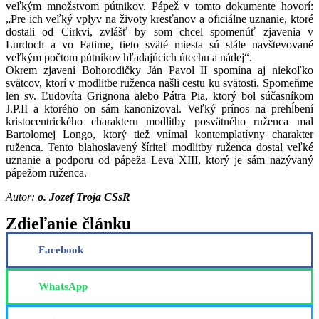
veľkým množstvom pútnikov. Pápež v tomto dokumente hovorí:
„Pre ich veľký vplyv na životy kresťanov a oficiálne uznanie, ktoré
dostali od Cirkvi, zvlášť by som chcel spomenúť zjavenia v
Lurdoch a vo Fatime, tieto sväté miesta sú stále navštevované
veľkým počtom pútnikov hľadajúcich útechu a nádej“.
Okrem zjavení Bohorodičky Ján Pavol II spomína aj niekoľko
svätcov, ktorí v modlitbe ruženca našli cestu ku svätosti. Spomeňme
len sv. Ľudovíta Grignona alebo Pátra Pia, ktorý bol súčasníkom
J.P.II a ktorého on sám kanonizoval. Veľký prínos na prehĺbení
kristocentrického charakteru modlitby posvätného ruženca mal
Bartolomej Longo, ktorý tiež vnímal kontemplatívny charakter
ruženca. Tento blahoslavený šíriteľ modlitby ruženca dostal veľké
uznanie a podporu od pápeža Leva XIII, ktorý je sám nazývaný
pápežom ruženca.
Autor:
o. Jozef Troja CSsR
Zdieľanie článku
Facebook
WhatsApp