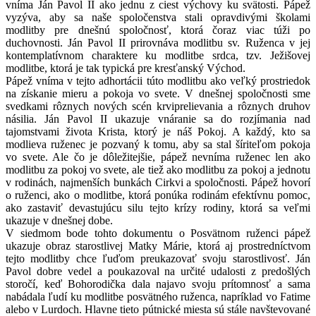
vníma Ján Pavol II ako jednu z ciest výchovy ku svätosti. Pápež
vyzýva, aby sa naše spoločenstva stali opravdivými školami
modlitby pre dnešnú spoločnosť, ktorá čoraz viac túži po
duchovnosti. Ján Pavol II prirovnáva modlitbu sv. Ruženca v jej
kontemplatívnom charaktere ku modlitbe srdca, tzv. Ježišovej
modlitbe, ktorá je tak typická pre kresťanský Východ.
Pápež vníma v tejto adhortácii túto modlitbu ako veľký prostriedok
na získanie mieru a pokoja vo svete. V dnešnej spoločnosti sme
svedkami rôznych nových scén krviprelievania a rôznych druhov
násilia. Ján Pavol II ukazuje vnáranie sa do rozjímania nad
tajomstvami života Krista, ktorý je náš Pokoj. A každý, kto sa
modlieva ruženec je pozvaný k tomu, aby sa stal šíriteľom pokoja
vo svete. Ale čo je dôležitejšie, pápež nevníma ruženec len ako
modlitbu za pokoj vo svete, ale tiež ako modlitbu za pokoj a jednotu
v rodinách, najmenších bunkách Cirkvi a spoločnosti. Pápež hovorí
o ruženci, ako o modlitbe, ktorá ponúka rodinám efektívnu pomoc,
ako zastaviť devastujúcu silu tejto krízy rodiny, ktorá sa veľmi
ukazuje v dnešnej dobe.
V siedmom bode tohto dokumentu o Posvätnom ruženci pápež
ukazuje obraz starostlivej Matky Márie, ktorá aj prostredníctvom
tejto modlitby chce ľuďom preukazovať svoju starostlivosť. Ján
Pavol dobre vedel a poukazoval na určité udalosti z predošlých
storočí, keď Bohorodička dala najavo svoju prítomnosť a sama
nabádala ľudí ku modlitbe posvätného ruženca, napríklad vo Fatime
alebo v Lurdoch. Hlavne tieto pútnické miesta sú stále navštevované