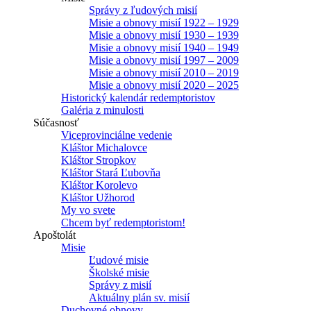
Správy z ľudových misií
Misie a obnovy misií 1922 – 1929
Misie a obnovy misií 1930 – 1939
Misie a obnovy misií 1940 – 1949
Misie a obnovy misií 1997 – 2009
Misie a obnovy misií 2010 – 2019
Misie a obnovy misií 2020 – 2025
Historický kalendár redemptoristov
Galéria z minulosti
Súčasnosť
Viceprovinciálne vedenie
Kláštor Michalovce
Kláštor Stropkov
Kláštor Stará Ľubovňa
Kláštor Korolevo
Kláštor Užhorod
My vo svete
Chcem byť redemptoristom!
Apoštolát
Misie
Ľudové misie
Školské misie
Správy z misií
Aktuálny plán sv. misií
Duchovné obnovy