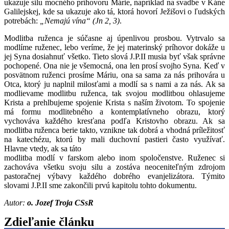
ukazuje silu mocného príhovoru Márie, napríklad na svadbe v Káne
Galilejskej, kde sa ukazuje ako tá, ktorá hovorí Ježišovi o ľudských
potrebách:
„Nemajú vína“ (Jn 2, 3)
.
Modlitba ruženca je súčasne aj úpenlivou prosbou. Vytrvalo sa
modlíme ruženec, lebo veríme, že jej materinský príhovor dokáže u
jej Syna dosiahnuť všetko. Tieto slová J.P.II musia byť však správne
pochopené. Ona nie je všemocná, ona len prosí svojho Syna. Keď v
posvätnom ruženci prosíme Máriu, ona sa sama za nás prihovára u
Otca, ktorý ju naplnil milosťami a modlí sa s nami a za nás. Ak sa
modlievame modlitbu ruženca, tak svojou modlitbou ohlasujeme
Krista a prehlbujeme spojenie Krista s naším životom. To spojenie
má formu modlitebného a kontemplatívneho obrazu, ktorý
vychováva každého kresťana podľa Kristovho obrazu. Ak sa
modlitba ruženca berie takto, vznikne tak dobrá a vhodná príležitosť
na katechézu, ktorú by mali duchovní pastieri často využívať.
Hlavne vtedy, ak sa táto
modlitba modlí v farskom alebo inom spoločenstve. Ruženec si
zachováva všetku svoju silu a zostáva neoceniteľným zdrojom
pastoračnej výbavy každého dobrého evanjelizátora. Týmito
slovami J.P.II sme zakončili prvú kapitolu tohto dokumentu.
Autor:
o. Jozef Troja CSsR
Zdieľanie článku