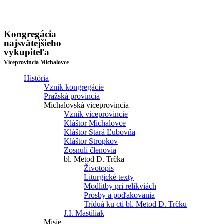
Kongregácia
najsvätejšieho
vykupiteľa
Viceprovincia Michalovce
História
Vznik kongregácie
Pražská provincia
Michalovská viceprovincia
Vznik viceprovincie
Kláštor Michalovce
Kláštor Stará Ľubovňa
Kláštor Stropkov
Zosnulí členovia
bl. Metod D. Trčka
Životopis
Liturgické texty
Modlitby pri relikviách
Prosby a poďakovania
Tríduá ku cti bl. Metod D. Trčku
J.I. Mastiliak
Misie