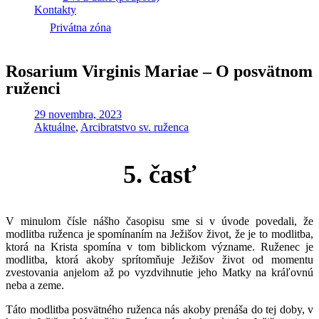
Kontakty
Privátna zóna
Rosarium Virginis Mariae – O posvätnom
ruženci
29 novembra, 2023
Aktuálne
,
Arcibratstvo sv. ruženca
5. časť
V minulom čísle nášho časopisu sme si v úvode povedali, že
modlitba ruženca je spomínaním na Ježišov život, že je to modlitba,
ktorá na Krista spomína v tom biblickom význame. Ruženec je
modlitba, ktorá akoby sprítomňuje Ježišov život od momentu
zvestovania anjelom až po vyzdvihnutie jeho Matky na kráľovnú
neba a zeme.
Táto modlitba posvätného ruženca nás akoby prenáša do tej doby, v