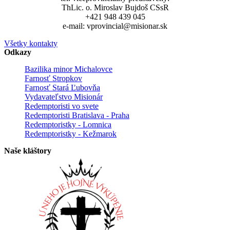
ThLic. o. Miroslav Bujdoš CSsR
+421 948 439 045
e-mail: vprovincial@misionar.sk
Všetky kontakty
Odkazy
Bazilika minor Michalovce
Farnosť Stropkov
Farnosť Stará Ľubovňa
Vydavateľstvo Misionár
Redemptoristi vo svete
Redemptoristi Bratislava - Praha
Redemptoristky - Lomnica
Redemptoristky - Kežmarok
Naše kláštory