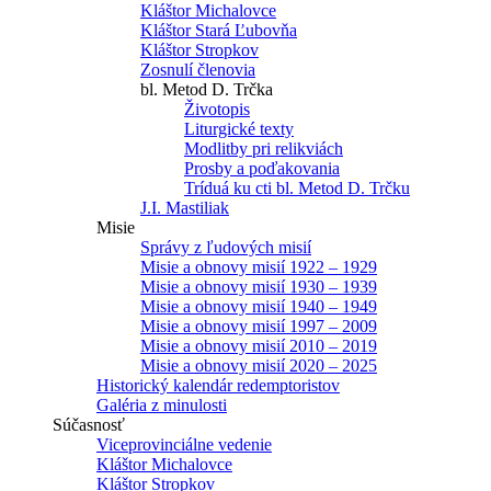
Kláštor Michalovce
Kláštor Stará Ľubovňa
Kláštor Stropkov
Zosnulí členovia
bl. Metod D. Trčka
Životopis
Liturgické texty
Modlitby pri relikviách
Prosby a poďakovania
Tríduá ku cti bl. Metod D. Trčku
J.I. Mastiliak
Misie
Správy z ľudových misií
Misie a obnovy misií 1922 – 1929
Misie a obnovy misií 1930 – 1939
Misie a obnovy misií 1940 – 1949
Misie a obnovy misií 1997 – 2009
Misie a obnovy misií 2010 – 2019
Misie a obnovy misií 2020 – 2025
Historický kalendár redemptoristov
Galéria z minulosti
Súčasnosť
Viceprovinciálne vedenie
Kláštor Michalovce
Kláštor Stropkov