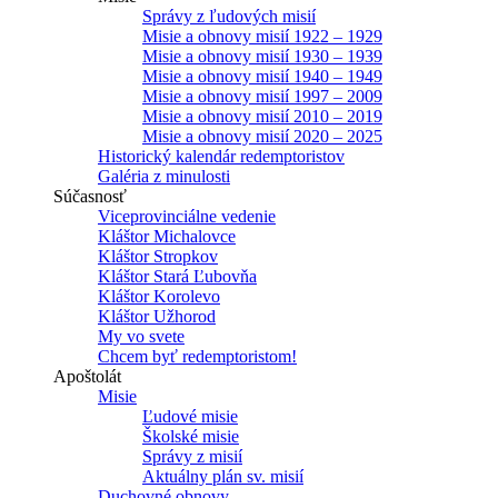
Správy z ľudových misií
Misie a obnovy misií 1922 – 1929
Misie a obnovy misií 1930 – 1939
Misie a obnovy misií 1940 – 1949
Misie a obnovy misií 1997 – 2009
Misie a obnovy misií 2010 – 2019
Misie a obnovy misií 2020 – 2025
Historický kalendár redemptoristov
Galéria z minulosti
Súčasnosť
Viceprovinciálne vedenie
Kláštor Michalovce
Kláštor Stropkov
Kláštor Stará Ľubovňa
Kláštor Korolevo
Kláštor Užhorod
My vo svete
Chcem byť redemptoristom!
Apoštolát
Misie
Ľudové misie
Školské misie
Správy z misií
Aktuálny plán sv. misií
Duchovné obnovy