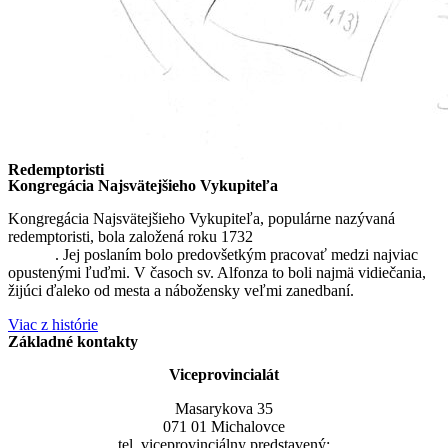
Redemptoristi
Kongregácia Najsvätejšieho Vykupiteľa
Kongregácia Najsvätejšieho Vykupiteľa, populárne nazývaná
redemptoristi, bola založená roku 1732
sv. Alfonzom Maria de
Liguori
. Jej poslaním bolo predovšetkým pracovať medzi najviac
opustenými ľuďmi. V časoch sv. Alfonza to boli najmä vidiečania,
žijúci ďaleko od mesta a nábožensky veľmi zanedbaní.
Viac z histórie
Základné kontakty
Viceprovincialát
Masarykova 35
071 01 Michalovce
tel. viceprovinciálny predstavený: