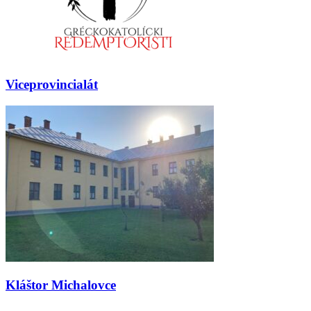
Viceprovincialát
Kláštor Michalovce