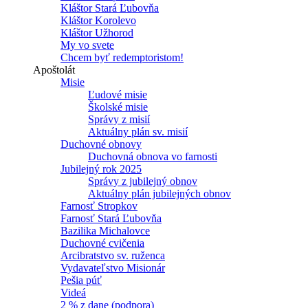
Kláštor Stará Ľubovňa
Kláštor Korolevo
Kláštor Užhorod
My vo svete
Chcem byť redemptoristom!
Apoštolát
Misie
Ľudové misie
Školské misie
Správy z misií
Aktuálny plán sv. misií
Duchovné obnovy
Duchovná obnova vo farnosti
Jubilejný rok 2025
Správy z jubilejný obnov
Aktuálny plán jubilejných obnov
Farnosť Stropkov
Farnosť Stará Ľubovňa
Bazilika Michalovce
Duchovné cvičenia
Arcibratstvo sv. ruženca
Vydavateľstvo Misionár
Pešia púť
Videá
2 % z dane (podpora)