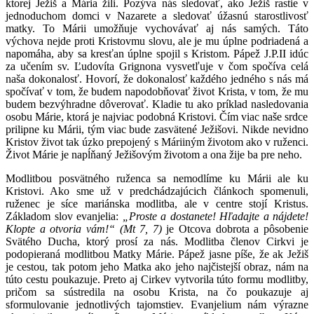
ktorej Ježiš a Mária žili. Pozýva nás sledovať, ako Ježiš rastie v
jednoduchom domci v Nazarete a sledovať úžasnú starostlivosť
matky. To Márii umožňuje vychovávať aj nás samých. Táto
výchova nejde proti Kristovmu slovu, ale je mu úplne podriadená a
napomáha, aby sa kresťan úplne spojil s Kristom. Pápež J.P.II idúc
za učením sv. Ľudovíta Grignona vysvetľuje v čom spočíva celá
naša dokonalosť. Hovorí, že dokonalosť každého jedného s nás má
spočívať v tom, že budem napodobňovať život Krista, v tom, že mu
budem bezvýhradne dôverovať. Kladie tu ako príklad nasledovania
osobu Márie, ktorá je najviac podobná Kristovi. Čím viac naše srdce
prilipne ku Márii, tým viac bude zasvätené Ježišovi. Nikde nevidno
Kristov život tak úzko prepojený s Máriiným životom ako v ruženci.
Život Márie je napĺňaný Ježišovým životom a ona žije ba pre neho.
Modlitbou posvätného ruženca sa nemodlíme ku Márii ale ku
Kristovi. Ako sme už v predchádzajúcich článkoch spomenuli,
ruženec je síce mariánska modlitba, ale v centre stojí Kristus.
Základom slov evanjelia:
„Proste a dostanete! Hľadajte a nájdete!
Klopte a otvoria vám!“ (Mt 7, 7)
je Otcova dobrota a pôsobenie
Svätého Ducha, ktorý prosí za nás. Modlitba členov Cirkvi je
podopieraná modlitbou Matky Márie. Pápež jasne píše, že ak Ježiš
je cestou, tak potom jeho Matka ako jeho najčistejší obraz, nám na
túto cestu poukazuje. Preto aj Cirkev vytvorila túto formu modlitby,
pričom sa sústredila na osobu Krista, na čo poukazuje aj
sformulovanie jednotlivých tajomstiev. Evanjelium nám výrazne