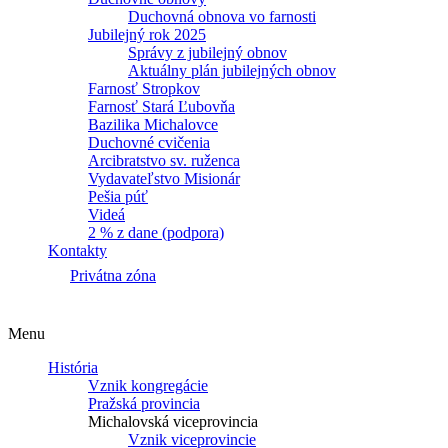
Duchovná obnova vo farnosti
Jubilejný rok 2025
Správy z jubilejný obnov
Aktuálny plán jubilejných obnov
Farnosť Stropkov
Farnosť Stará Ľubovňa
Bazilika Michalovce
Duchovné cvičenia
Arcibratstvo sv. ruženca
Vydavateľstvo Misionár
Pešia púť
Videá
2 % z dane (podpora)
Kontakty
Privátna zóna
Menu
História
Vznik kongregácie
Pražská provincia
Michalovská viceprovincia
Vznik viceprovincie