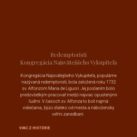
Redemptoristi
Kongregácia Najsvätejšieho Vykupiteľa
Kongregácia Najsvätejšieho Vykupiteľa, populárne
nazývaná redemptoristi, bola založená roku 1732
sv. Alfonzom Maria de Liguori
. Jej poslaním bolo
predovšetkým pracovať medzi najviac opustenými
ľuďmi. V časoch sv. Alfonza to boli najmä
vidiečania, žijúci ďaleko od mesta a nábožensky
veľmi zanedbaní.
VIAC Z HISTÓRIE