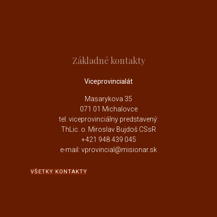
Základné kontakty
Viceprovincialát
Masarykova 35
071 01 Michalovce
tel. viceprovinciálny predstavený:
ThLic. o. Miroslav Bujdoš CSsR
+421 948 439 045
e-mail: vprovincial@misionar.sk
VŠETKY KONTAKTY