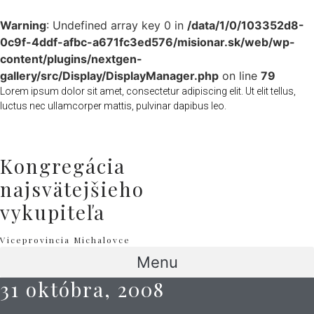
Warning
: Undefined array key 0 in
/data/1/0/103352d8-
0c9f-4ddf-afbc-a671fc3ed576/misionar.sk/web/wp-
content/plugins/nextgen-
gallery/src/Display/DisplayManager.php
on line
79
Lorem ipsum dolor sit amet, consectetur adipiscing elit. Ut elit tellus,
luctus nec ullamcorper mattis, pulvinar dapibus leo.
Kongregácia
najsvätejšieho
vykupiteľa
Viceprovincia Michalovce
Menu
31 októbra, 2008