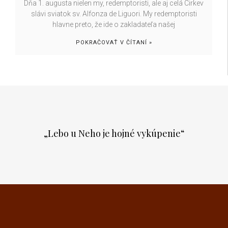
Dňa 1. augusta nielen my, redemptoristi, ale aj celá Cirkev
slávi sviatok sv. Alfonza de Liguori. My redemptoristi
hlavne preto, že ide o zakladateľa našej
POKRAČOVAŤ V ČÍTANÍ »
„Lebo u Neho je hojné vykúpenie“