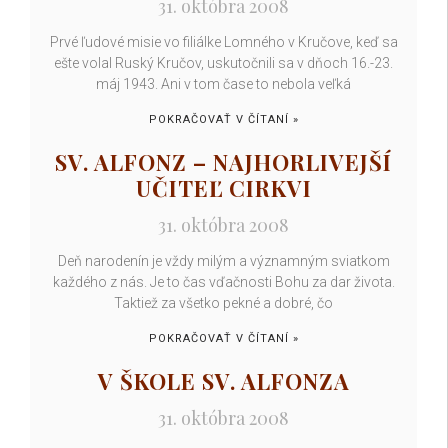
31. októbra 2008
Prvé ľudové misie vo filiálke Lomného v Kručove, keď sa
ešte volal Ruský Kručov, uskutočnili sa v dňoch 16.-23.
máj 1943. Ani v tom čase to nebola veľká
POKRAČOVAŤ V ČÍTANÍ »
SV. ALFONZ – NAJHORLIVEJŠÍ
UČITEĽ CIRKVI
31. októbra 2008
Deň narodenín je vždy milým a významným sviatkom
každého z nás. Je to čas vďačnosti Bohu za dar života.
Taktiež za všetko pekné a dobré, čo
POKRAČOVAŤ V ČÍTANÍ »
V ŠKOLE SV. ALFONZA
31. októbra 2008