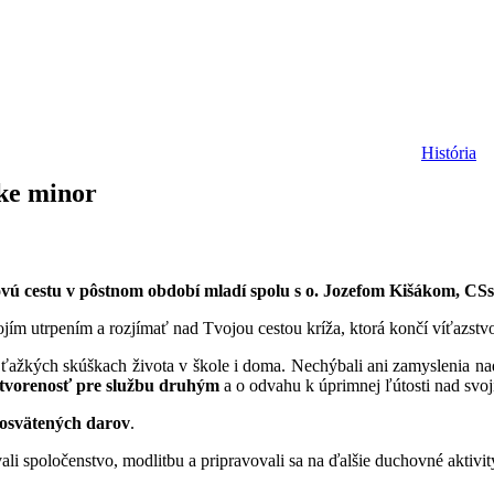
História
ike minor
žovú cestu v pôstnom období mladí spolu s o. Jozefom Kišákom, CS
m utrpením a rozjímať nad Tvojou cestou kríža, ktorá končí víťazstv
o ťažkých skúškach života v škole i doma. Nechýbali ani zamyslenia n
, otvorenosť pre službu druhým
a o odvahu k úprimnej ľútosti nad svo
posvätených darov
.
ali spoločenstvo, modlitbu a pripravovali sa na ďalšie duchovné aktivi