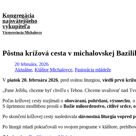
Kongregácia
najsvätejšieho
vykupiteľa
Viceprovincia Michalovce
Pôstna krížová cesta v michalovskej Bazil
20 februára, 2026
Aktuálne
,
Kláštor Michalovce
,
Pastorácia mládeže
V
piatok 20. februára 2026
, pred svätou liturgiou,
viedli prvú krí
„Pane Ježišu, chceme byť chvíľu s Tebou. Chceme uvažovať nad Tvojí
Počas krížovej cesty rozjímali o
ohováraní, pohŕdaní, výsmechu
, 
S úprimnou modlitbou prosili o
Božie milosrdenstvo, citlivé srdce
Po skončení krížovej cesty nasledovala
slávnostná liturgia vopred 
Po liturgii mladí pokračovali vo svojom programe v kláštore, prehlbov