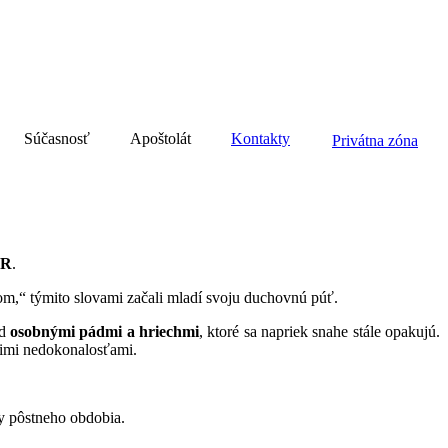
Súčasnosť
Apoštolát
Kontakty
Privátna zóna
sR
.
om,“ týmito slovami začali mladí svoju duchovnú púť.
ad
osobnými pádmi a hriechmi
, ktoré sa napriek snahe stále opakujú.
jimi nedokonalosťami.
ty pôstneho obdobia.