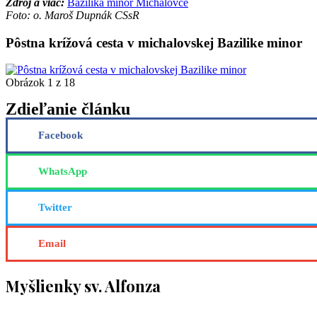
Zdroj a viac:
Bazilika minor Michalovce
Foto: o. Maroš Dupnák CSsR
Pôstna krížová cesta v michalovskej Bazilike minor
Obrázok 1 z 18
Zdieľanie článku
Facebook
WhatsApp
Twitter
Email
Myšlienky sv. Alfonza