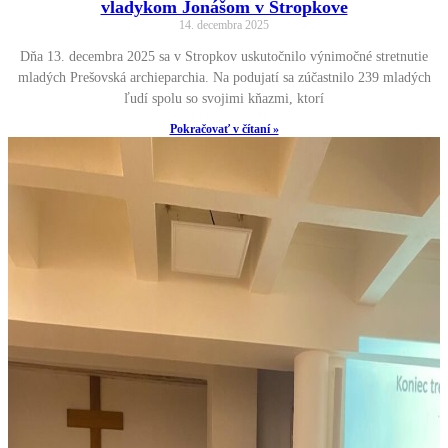
vladykom Jonášom v Stropkove
14. decembra 2025
Dňa 13. decembra 2025 sa v Stropkov uskutočnilo výnimočné stretnutie
mladých Prešovská archieparchia. Na podujatí sa zúčastnilo 239 mladých
ľudí spolu so svojimi kňazmi, ktorí
Pokračovať v čítaní »