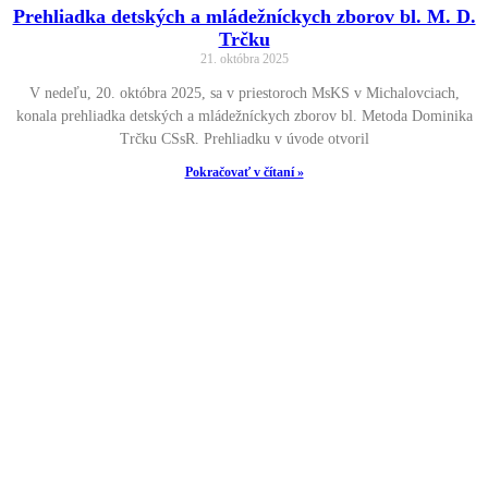
Prehliadka detských a mládežníckych zborov bl. M. D.
Trčku
21. októbra 2025
V nedeľu, 20. októbra 2025, sa v priestoroch MsKS v Michalovciach,
konala prehliadka detských a mládežníckych zborov bl. Metoda Dominika
Trčku CSsR. Prehliadku v úvode otvoril
Pokračovať v čítaní »