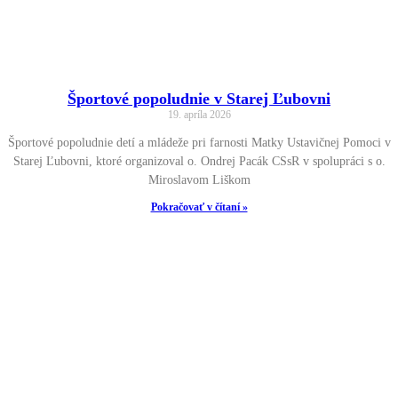
Športové popoludnie v Starej Ľubovni
19. apríla 2026
Športové popoludnie detí a mládeže pri farnosti Matky Ustavičnej Pomoci v
Starej Ľubovni, ktoré organizoval o. Ondrej Pacák CSsR v spolupráci s o.
Miroslavom Liškom
Pokračovať v čítaní »