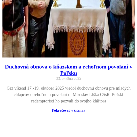
Duchovná obnova o kňazskom a rehoľnom povolaní v
Poľsku
23. októbra 2025
Cez víkend 17.-19. október 2025 viedol duchovnú obnovu pre mladých
chlapcov o rehoľnom povolaní o. Miroslav Liška CSsR. Poľskí
redemptoristi ho pozvali do svojho kláštora
Pokračovať v čítaní »