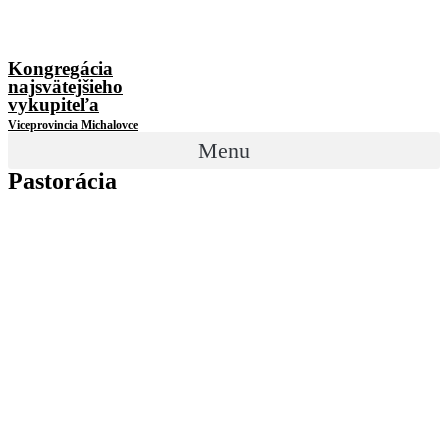
Kongregácia
najsvätejšieho
vykupiteľa
Viceprovincia Michalovce
Menu
Pastorácia