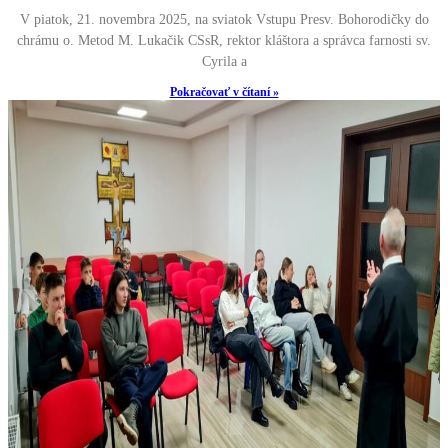
V piatok, 21. novembra 2025, na sviatok Vstupu Presv. Bohorodičky do
chrámu o. Metod M. Lukačik CSsR, rektor kláštora a správca farnosti sv.
Cyrila a
Pokračovať v čítaní »