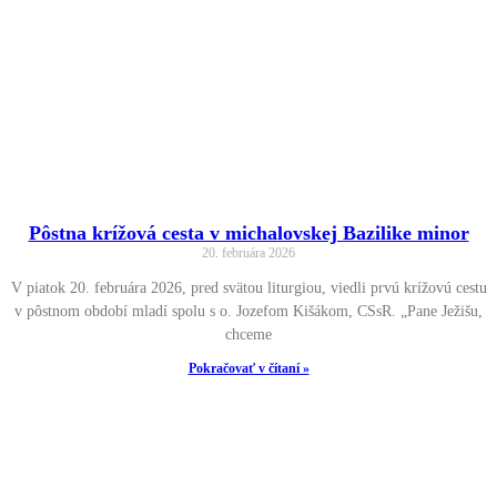
Pôstna krížová cesta v michalovskej Bazilike minor
20. februára 2026
V piatok 20. februára 2026, pred svätou liturgiou, viedli prvú krížovú cestu
v pôstnom období mladí spolu s o. Jozefom Kišákom, CSsR. „Pane Ježišu,
chceme
Pokračovať v čítaní »