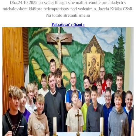
Dňa 24.10.2025 po svätej liturgii sme mali stretnutie pre mladých v
michalovskom kláštore redemptoristov pod vedením o. Jozefa Kišáka CSsR.
Na tomto stretnutí sme sa
Pokračovať v čítaní »