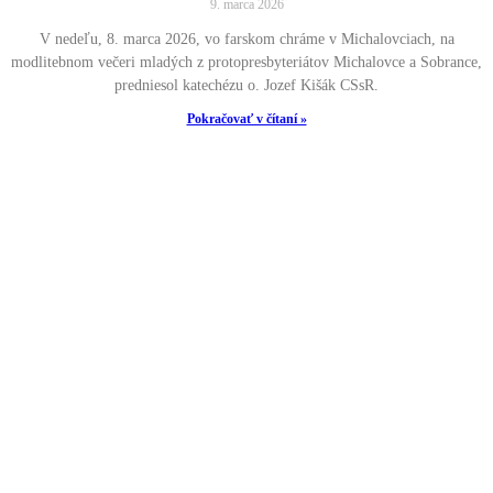
9. marca 2026
V nedeľu, 8. marca 2026, vo farskom chráme v Michalovciach, na
modlitebnom večeri mladých z protopresbyteriátov Michalovce a Sobrance,
predniesol katechézu o. Jozef Kišák CSsR.
Pokračovať v čítaní »